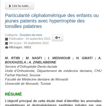
Lire la suite...
Particularité céphalométrique des enfants ou
jeunes patients avec hypertrophie des
tonsilles palatines
Catégorie :
Dossiers du mois
Publication : 16 septembre 2021
Mis à jour : 26 septembre 2022
Affichages : 6853
M. RTIBI
; M. NASFI ; I. MEDHIOUB
; H. GMATI
; A.
BOUGHZELA
; A. ZINELABIDINE
Service d’Orthopédie Dento-faciale
Unité d’Orthodontie, Département de médecine dentaire, CHU
Farhat Hached, Sousse
Faculté de Médecine dentaire de Monastir
Université de Monastir, Tunisie
RÉSUMÉ
L’objectif principal de cette étude était d’identifier les anomalies
squelettiques et dentoalvéolaires sagittales induites par une