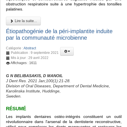
obstruction respiratoire suite à une hypertrophie des tonsilles
palatines.
Lire la suite...
Étiopathogénie de la péri-implantite induite
par la communauté microbienne
Catégorie :
Abstract
Publication : 9 septembre 2021
Mis à jour : 29 avril 2022
Affichages : 1611
G N BELIBASAKIS, D MANOIL
J Dent Res. 2021 Jan;100(1):21-28.
Division of Oral Diseases, Department of Dental Medicine,
Karolinska Institute, Huddinge,
Sweden.
RÉSUMÉ
Les implants dentaires ostéo-intégrés constituent un outil
révolutionnaire dans l'arsenal de la dentisterie reconstructive,
utilisé pour remplacer les dents manquantes et restaurer les