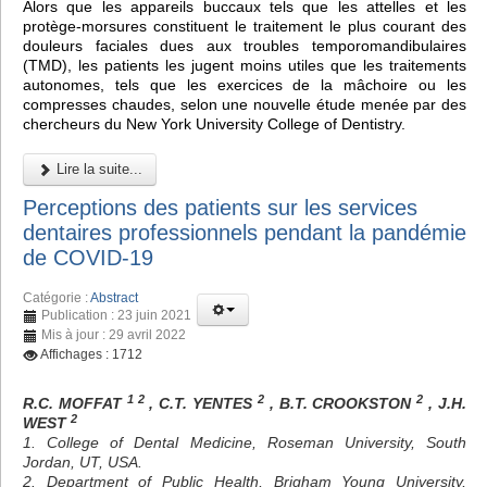
Alors que les appareils buccaux tels que les attelles et les
protège-morsures constituent le traitement le plus courant des
douleurs faciales dues aux troubles temporomandibulaires
(TMD), les patients les jugent moins utiles que les traitements
autonomes, tels que les exercices de la mâchoire ou les
compresses chaudes, selon une nouvelle étude menée par des
chercheurs du New York University College of Dentistry.
Lire la suite...
Perceptions des patients sur les services
dentaires professionnels pendant la pandémie
de COVID-19
Catégorie :
Abstract
Publication : 23 juin 2021
Mis à jour : 29 avril 2022
Affichages : 1712
1 2
2
2
R.C. MOFFAT
, C.T. YENTES
, B.T. CROOKSTON
, J.H.
2
WEST
1. College of Dental Medicine, Roseman University, South
Jordan, UT, USA.
2. Department of Public Health, Brigham Young University,