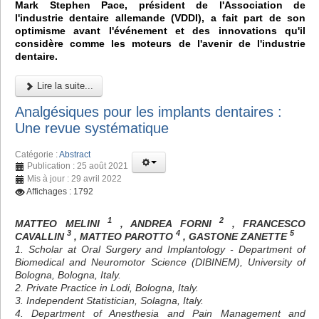
Mark Stephen Pace, président de l'Association de
l'industrie dentaire allemande (VDDI), a fait part de son
optimisme avant l'événement et des innovations qu'il
considère comme les moteurs de l'avenir de l'industrie
dentaire.
Lire la suite...
Analgésiques pour les implants dentaires :
Une revue systématique
Catégorie :
Abstract
Publication : 25 août 2021
Mis à jour : 29 avril 2022
Affichages : 1792
1
2
MATTEO MELINI
, ANDREA FORNI
, FRANCESCO
3
4
5
CAVALLIN
, MATTEO PAROTTO
, GASTONE ZANETTE
1. Scholar at Oral Surgery and Implantology - Department of
Biomedical and Neuromotor Science (DIBINEM), University of
Bologna, Bologna, Italy.
2. Private Practice in Lodi, Bologna, Italy.
3. Independent Statistician, Solagna, Italy.
4. Department of Anesthesia and Pain Management and