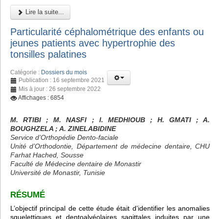
Lire la suite...
Particularité céphalométrique des enfants ou
jeunes patients avec hypertrophie des
tonsilles palatines
Catégorie :
Dossiers du mois
Publication : 16 septembre 2021
Mis à jour : 26 septembre 2022
Affichages : 6854
M. RTIBI
; M. NASFI ; I. MEDHIOUB
; H. GMATI
; A.
BOUGHZELA
; A. ZINELABIDINE
Service d’Orthopédie Dento-faciale
Unité d’Orthodontie, Département de médecine dentaire, CHU
Farhat Hached, Sousse
Faculté de Médecine dentaire de Monastir
Université de Monastir, Tunisie
RÉSUMÉ
L’objectif principal de cette étude était d’identifier les anomalies
squelettiques et dentoalvéolaires sagittales induites par une