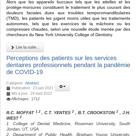
Alors que les appareils buccaux tels que les attelles et les
protège-morsures constituent le traitement le plus courant des
douleurs faciales dues aux troubles temporomandibulaires
(TMD), les patients les jugent moins utiles que les traitements
autonomes, tels que les exercices de la mâchoire ou les
compresses chaudes, selon une nouvelle étude menée par des
chercheurs du New York University College of Dentistry.
Lire la suite...
Perceptions des patients sur les services
dentaires professionnels pendant la pandémie
de COVID-19
Catégorie :
Abstract
Publication : 23 juin 2021
Mis à jour : 29 avril 2022
Affichages : 1712
1 2
2
2
R.C. MOFFAT
, C.T. YENTES
, B.T. CROOKSTON
, J.H.
2
WEST
1. College of Dental Medicine, Roseman University, South
Jordan, UT, USA.
2. Department of Public Health, Brigham Young University,