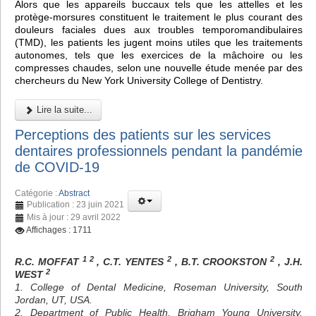
Alors que les appareils buccaux tels que les attelles et les
protège-morsures constituent le traitement le plus courant des
douleurs faciales dues aux troubles temporomandibulaires
(TMD), les patients les jugent moins utiles que les traitements
autonomes, tels que les exercices de la mâchoire ou les
compresses chaudes, selon une nouvelle étude menée par des
chercheurs du New York University College of Dentistry.
Lire la suite...
Perceptions des patients sur les services
dentaires professionnels pendant la pandémie
de COVID-19
Catégorie :
Abstract
Publication : 23 juin 2021
Mis à jour : 29 avril 2022
Affichages : 1711
1 2
2
2
R.C. MOFFAT
, C.T. YENTES
, B.T. CROOKSTON
, J.H.
2
WEST
1. College of Dental Medicine, Roseman University, South
Jordan, UT, USA.
2. Department of Public Health, Brigham Young University,