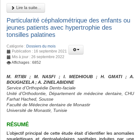
Lire la suite...
Particularité céphalométrique des enfants ou
jeunes patients avec hypertrophie des
tonsilles palatines
Catégorie :
Dossiers du mois
Publication : 16 septembre 2021
Mis à jour : 26 septembre 2022
Affichages : 6852
M. RTIBI
; M. NASFI ; I. MEDHIOUB
; H. GMATI
; A.
BOUGHZELA
; A. ZINELABIDINE
Service d’Orthopédie Dento-faciale
Unité d’Orthodontie, Département de médecine dentaire, CHU
Farhat Hached, Sousse
Faculté de Médecine dentaire de Monastir
Université de Monastir, Tunisie
RÉSUMÉ
L’objectif principal de cette étude était d’identifier les anomalies
squelettiques et dentoalvéolaires sagittales induites par une