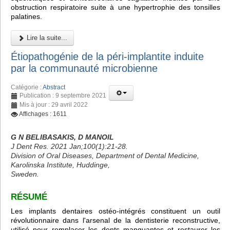
obstruction respiratoire suite à une hypertrophie des tonsilles
palatines.
Lire la suite...
Étiopathogénie de la péri-implantite induite
par la communauté microbienne
Catégorie :
Abstract
Publication : 9 septembre 2021
Mis à jour : 29 avril 2022
Affichages : 1611
G N BELIBASAKIS, D MANOIL
J Dent Res. 2021 Jan;100(1):21-28.
Division of Oral Diseases, Department of Dental Medicine,
Karolinska Institute, Huddinge,
Sweden.
RÉSUMÉ
Les implants dentaires ostéo-intégrés constituent un outil
révolutionnaire dans l'arsenal de la dentisterie reconstructive,
utilisé pour remplacer les dents manquantes et restaurer les