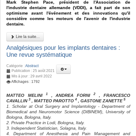
Mark Stephen Pace, président de l'Association de
l'industrie dentaire allemande (VDDI), a fait part de son
optimisme avant l'événement et des innovations qu'il
considère comme les moteurs de l'avenir de l'industrie
dentaire.
Lire la suite...
Analgésiques pour les implants dentaires :
Une revue systématique
Catégorie :
Abstract
Publication : 25 août 2021
Mis à jour : 29 avril 2022
Affichages : 1792
1
2
MATTEO MELINI
, ANDREA FORNI
, FRANCESCO
3
4
5
CAVALLIN
, MATTEO PAROTTO
, GASTONE ZANETTE
1. Scholar at Oral Surgery and Implantology - Department of
Biomedical and Neuromotor Science (DIBINEM), University of
Bologna, Bologna, Italy.
2. Private Practice in Lodi, Bologna, Italy.
3. Independent Statistician, Solagna, Italy.
4. Department of Anesthesia and Pain Management and