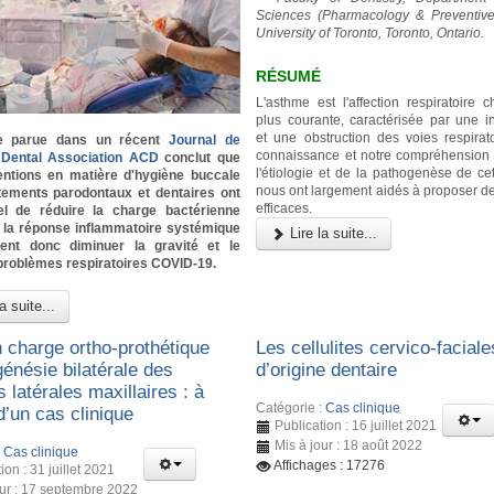
Sciences (Pharmacology & Preventive 
University of Toronto, Toronto, Ontario.
RÉSUMÉ
L'asthme est l'affection respiratoire 
plus courante, caractérisée par une i
et une obstruction des voies respirato
e parue dans un récent
Journal de
connaissance et notre compréhension
a Dental Association ACD
conclut que
l'étiologie et de la pathogenèse de cet
ventions en matière d'hygiène buccale
nous ont largement aidés à proposer de
itements parodontaux et dentaires ont
efficaces.
iel de réduire la charge bactérienne
t la réponse inflammatoire systémique
Lire la suite...
ient donc diminuer la gravité et le
problèmes respiratoires COVID-19.
a suite...
n charge ortho-prothétique
Les cellulites cervico-faciale
énésie bilatérale des
d’origine dentaire
s latérales maxillaires : à
Catégorie :
Cas clinique
d’un cas clinique
Publication : 16 juillet 2021
Mis à jour : 18 août 2022
:
Cas clinique
Affichages : 17276
ion : 31 juillet 2021
our : 17 septembre 2022