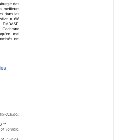
hirurgie des
es meilleurs
es dans les
stive a été
 EMBASE,
a Cochrane
squ'en mai
domisés ont
des
09-318.doi:
U **
 of Toronto,
of Clinical