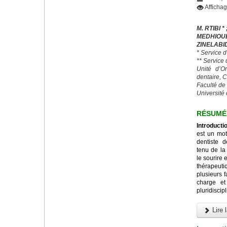
Afficha
M. RTIBI * 
MEDHIO
ZINELABI
* Service 
** Service
Unité d’O
dentaire, 
Faculté de
Université 
RÉSUMÉ
Introducti
est un mot
dentiste 
tenu de la
le sourire 
thérapeut
plusieurs 
charge et
pluridiscipl
Lire l