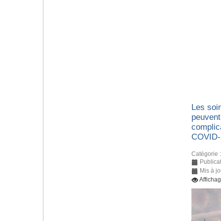
Les soin
peuvent
complic
COVID-
Catégorie 
Publica
Mis à jo
Afficha