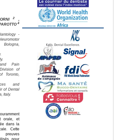
2
FORNI
,
4
 PAROTTO
lantology -
euromotor
f Bologna,
.
ly.
 and Pain
ivision of
of Toronto,
nces and
ir of Dental
 Italy.
couramment
t orale, et
diée dans la
cale. Cette
s preuves
ilisés pour