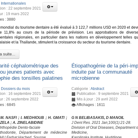
:
Internationales
tion : 22 septembre 2021
our : 19 mars 2022
ges : 3880
mondial du tourisme dentaire a été évalué à 3 122,7 millions USD en 2020 et devra
e 11,8% au cours de la période de prévision. Les approbations de diverse
ntales régionales, en particulier dans les nations en développement telles que
Malaisie et la Thaïlande, stimulent la croissance du secteur du tourisme dentaire.
a suite...
larité céphalométrique des
Étiopathogénie de la péri-imp
 ou jeunes patients avec
induite par la communauté
phie des tonsilles palatines
microbienne
:
Dossiers du mois
Catégorie :
Abstract
tion : 16 septembre 2021
Publication : 9 septembre 2021
our : 26 septembre 2022
Mis à jour : 29 avril 2022
ges : 6845
Affichages : 1611
 M. NASFI ; I. MEDHIOUB
; H. GMATI
;
G N BELIBASAKIS, D MANOIL
HZELA
; A. ZINELABIDINE
J Dent Res. 2021 Jan;100(1):21-28.
Orthopédie Dento-faciale
Division of Oral Diseases, Department o
rthodontie, Département de médecine
Medicine,
CHU Farhat Hached, Sousse
Karolinska Institute, Huddinge,