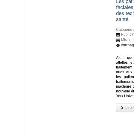
Les pati
faciales
des tec
santé
Catégorie 
Publicat
Mis à jo
Afficha
Alors que
attelles e
traitement
dues aux 
les patie
traitements
mâchoire 
nouvelle 
York Univer
Lire l