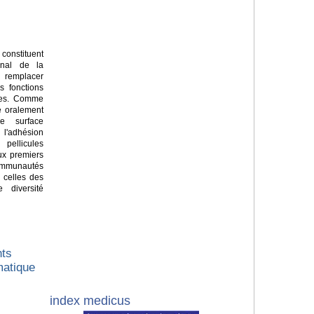
constituent
senal de la
ur remplacer
s fonctions
ques. Comme
e oralement
e surface
'adhésion
pellicules
Aux premiers
ommunautés
 celles des
 diversité
nts
matique
index medicus