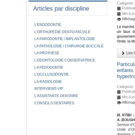
Catégorie 
Articles par discipline
Publica
Mis à j
Afficha
L'ENDODONTIE
Le marché 
un taux d
L'ORTHOPEDIE DENTO-FACIALE
gouverneme
LA PARODONTIE / IMPLANTOLOGIE
l'Inde, la 
LA PATHOLOGIE / CHIRURGIE BUCCALE
Lire l
LA PROTHESE
L'ODONTOLOGIE CONSERVATRICE
Particu
LA PEDODONTIE
enfants
L'OCCLUSODONTIE
hypertro
LA RADIOLOGIE
Catégorie 
INTERVIEWS VIP
Publica
L'ASSISTANTE DENTAIRE
Mis à j
Afficha
CONSEILS DENTAIRES
M. RTIBI
;
A. BOUG
Service d’
Unité d’O
dentaire, 