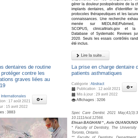
gérer la douleur postopératoire de la c
implants dentaires, afin d'identifier l
protocoles thérapeutiques et les lacun
connaissances. Une recherche exhau
menée sur MEDLINE/Pubmed,
SCOPUS, clinicaltrials.gov et l
Database of Systematic Reviews ju
2020. Seuls les essais contrôlés ran
été inclus.
Lire la suite...
s dentaires de routine
La prise en charge dentaire 
 protéger contre les
patients asthmatiques
ations graves liées au
Catégorie :
Abstract
19
Publication : 12 août 2021
Mis à jour : 29 avril 2022
:
Internationales
Affichages : 3206
tion : 17 août 2021
ur : 15 avril 2022
ges : 3883
Spec Care Dentist. 2021 May;41(3):3
10.1111/scd.12566.
Ehsan BAGHANI * , Aviv OUANOUNO
* Faculty of Dentistry, The University
Toronto, Ontario.
** Faculty of Dentistry, Department 