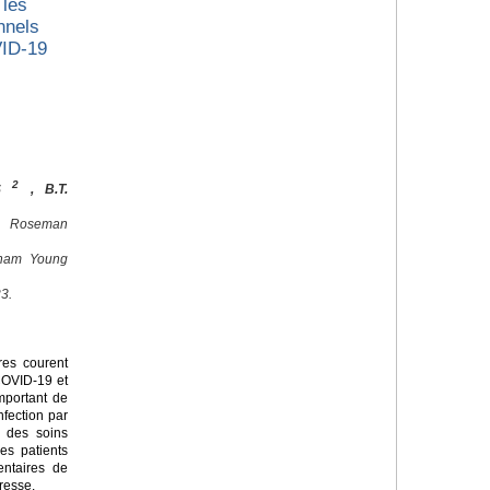
 les
nnels
VID-19
2
ES
, B.T.
, Roseman
igham Young
3.
res courent
 COVID-19 et
important de
nfection par
d des soins
es patients
entaires de
resse.