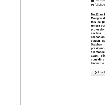
Mis à jo
Afficha
Du 22 au 
Cologne d
fois de pl
rendez
profess
secteur
l'occasi
édition d
Steph
président 
allemande
avant l'é
considère
l'industrie
Lire l