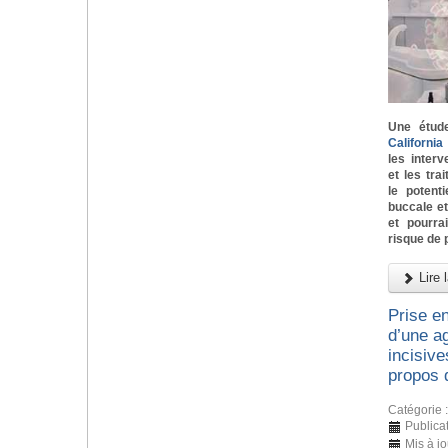
Une étud
Californi
les inter
et les tra
le potent
buccale e
et pourra
risque de 
Lire l
Prise e
d’une ag
incisive
propos 
Catégorie 
Publicat
Mis à j