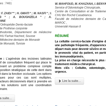
ges : 7461
W. MAHFOUD, M. KHAZANA, I. BENY
Service d’Odontologie Chirurgicale,
Centre de Consultation et de Traiteme
; F. ZAIDI ** ; H. GMATI * ; M. NASFI * ; I.
CHU Ibn Rochd Casablanca.
UB * ; A. BOUGHZELA * ; A.
Faculté de médecine dentaire de Ca
DINE
MAROC ,
d’Orthopédie Dento-faciale
Université Hassan II
 de Prothèse conjointe
rthodontie, Département de médecine
RÉSUMÉ
CHU Farhat Hached, Sousse
 Médecine dentaire de Monastir
La cellulite cervico-faciale d’origine 
de Monastir, Tunisie
une pathologie fréquente, d’apparenc
départ mais peut devenir sévère et me
le pronostic vital du patient, en part
les immunodéprimés.
on :
L’agénésie des incisives latérales
La prise en charge nécessite le plus
if de consultation fréquent qui place le
traitement médico-chirurgical.
devant un problème complexe compte
Mots clés : Cellulite, odontologie,
 position stratégique de cette dent dans
urgence.
et dans la fonction occlusale. Les options
iques pour ces cas sont multiples,
Lire la suite...
facteurs décisionnels étant à prendre en
 les solutions sont une coordination
inaire.
a suite...