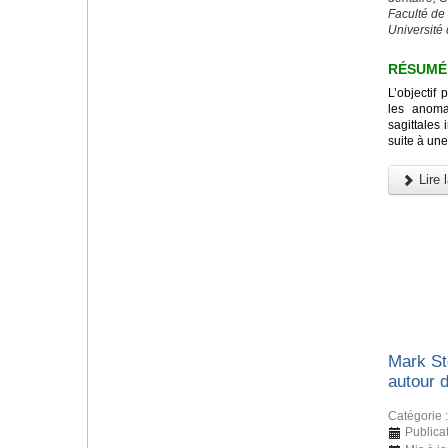
Faculté de
Université 
RÉSUMÉ
L’objectif 
les anomal
sagittales 
suite à une
Lire l
Mark St
autour 
Catégorie 
Publica