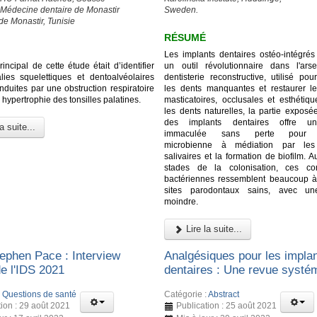
 Médecine dentaire de Monastir
Sweden.
de Monastir, Tunisie
RÉSUMÉ
Les implants dentaires ostéo-intégrés 
principal de cette étude était d’identifier
un outil révolutionnaire dans l'ar
ies squelettiques et dentoalvéolaires
dentisterie reconstructive, utilisé po
induites par une obstruction respiratoire
les dents manquantes et restaurer le
 hypertrophie des tonsilles palatines.
masticatoires, occlusales et esthéti
les dents naturelles, la partie exposé
des implants dentaires offre un
a suite...
immaculée sans perte pour l
microbienne à médiation par les 
salivaires et la formation de biofilm. 
stades de la colonisation, ces c
bactériennes ressemblent beaucoup à
sites parodontaux sains, avec une
moindre.
Lire la suite...
ephen Pace : Interview
Analgésiques pour les impla
de l'IDS 2021
dentaires : Une revue systé
:
Questions de santé
Catégorie :
Abstract
tion : 29 août 2021
Publication : 25 août 2021