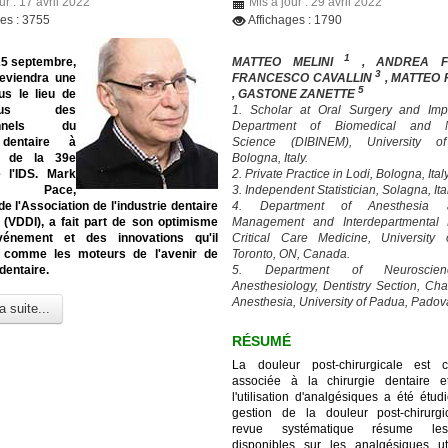
ur : 17 avril 2022
Mis à jour : 29 avril 2022
ges : 3755
Affichages : 1790
1
25 septembre,
MATTEO MELINI
, ANDREA 
3
eviendra une
FRANCESCO CAVALLIN
, MATTEO
5
us le lieu de
, GASTONE ZANETTE
-vous des
1. Scholar at Oral Surgery and Imp
ionnels du
Department of Biomedical and N
 dentaire à
Science (DIBINEM), University o
on de la 39e
Bologna, Italy.
e l'IDS. Mark
2. Private Practice in Lodi, Bologna, Italy
en Pace,
3. Independent Statistician, Solagna, Ita
de l'Association de l'industrie dentaire
4. Department of Anesthesia
 (VDDI), a fait part de son optimisme
Management and Interdepartmental D
vénement et des innovations qu'il
Critical Care Medicine, University 
 comme les moteurs de l'avenir de
Toronto, ON, Canada.
 dentaire.
5. Department of Neuroscie
Anesthesiology, Dentistry Section, Cha
Anesthesia, University of Padua, Padova,
a suite...
RÉSUMÉ
La douleur post-chirurgicale est 
associée à la chirurgie dentaire e
l'utilisation d'analgésiques a été étu
gestion de la douleur post-chirurgi
revue systématique résume le
disponibles sur les analgésiques ut