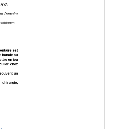
AHYA
nt Dentaire
sablanca -
dentaire est
e banale au
ttre en jeu
iculier chez
 souvent un
 chirurgie,