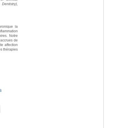
Dentistry),
chronique la
nflammation
ires. Notre
 accrues de
te affection
s thérapies
s