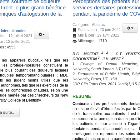
ents souffrant de douleurs
Perceptions des patients sur
 tirent le plus grand bénéfice
services dentaires professio
hniques d'autogestion de la
pendant la pandémie de CO
Catégorie :
Abstract
Publication : 23 juin 2021
:
Internationales
Mis à jour : 29 avril 2022
ion : 12 juillet 2021
Affichages : 1710
ur : 12 juillet 2021
ges : 4555
1 2
R.C. MOFFAT
, C.T. YENT
2
2
CROOKSTON
, J.H. WEST
 les appareils buccaux tels que les
1. College of Dental Medicine
t les protège-morsures constituent le
University, South Jordan, UT, USA.
 le plus courant des douleurs faciales
2. Department of Public Health, Br
troubles temporomandibulaires (TMD),
University, Provo, UT, USA.
nts les jugent moins utiles que les
JDR Clin Trans Res. 2021 Jan;6(1):15-2
 autonomes, tels que les exercices de la
ou les compresses chaudes, selon une
étude menée par des chercheurs du New
RÉSUMÉ
sity College of Dentistry.
Contexte :
Les professionnels dentai
un risque élevé d'être infectés par le
a suite...
de le transmettre aux patients. Il est 
comprendre la perception du risque d'i
les patients et leur attitude à l'égar
dentaires pendant la pandémie, car l
envisagent de reprendre les soins d
routine à mesure que la pandémie prog