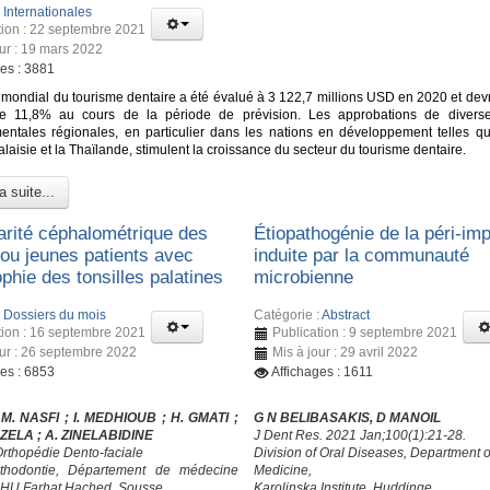
:
Internationales
tion : 22 septembre 2021
our : 19 mars 2022
ges : 3881
mondial du tourisme dentaire a été évalué à 3 122,7 millions USD en 2020 et devra
e 11,8% au cours de la période de prévision. Les approbations de diverse
ntales régionales, en particulier dans les nations en développement telles que
Malaisie et la Thaïlande, stimulent la croissance du secteur du tourisme dentaire.
a suite...
larité céphalométrique des
Étiopathogénie de la péri-imp
 ou jeunes patients avec
induite par la communauté
phie des tonsilles palatines
microbienne
:
Dossiers du mois
Catégorie :
Abstract
tion : 16 septembre 2021
Publication : 9 septembre 2021
our : 26 septembre 2022
Mis à jour : 29 avril 2022
ges : 6853
Affichages : 1611
 M. NASFI ; I. MEDHIOUB
; H. GMATI
;
G N BELIBASAKIS, D MANOIL
HZELA
; A. ZINELABIDINE
J Dent Res. 2021 Jan;100(1):21-28.
Orthopédie Dento-faciale
Division of Oral Diseases, Department o
rthodontie, Département de médecine
Medicine,
CHU Farhat Hached, Sousse
Karolinska Institute, Huddinge,