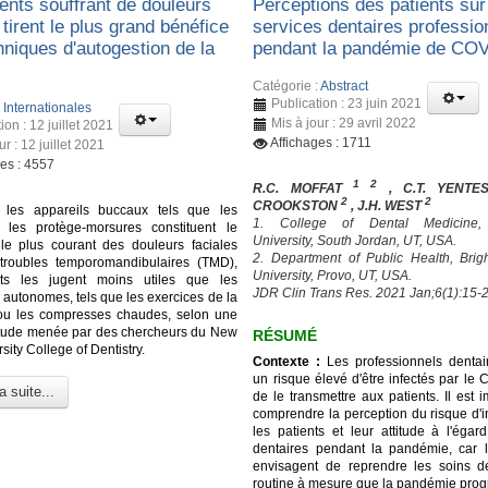
ents souffrant de douleurs
Perceptions des patients sur
 tirent le plus grand bénéfice
services dentaires professio
hniques d'autogestion de la
pendant la pandémie de CO
Catégorie :
Abstract
Publication : 23 juin 2021
:
Internationales
Mis à jour : 29 avril 2022
ion : 12 juillet 2021
Affichages : 1711
ur : 12 juillet 2021
ges : 4557
1 2
R.C. MOFFAT
, C.T. YENT
2
2
CROOKSTON
, J.H. WEST
 les appareils buccaux tels que les
1. College of Dental Medicine
t les protège-morsures constituent le
University, South Jordan, UT, USA.
 le plus courant des douleurs faciales
2. Department of Public Health, Br
troubles temporomandibulaires (TMD),
University, Provo, UT, USA.
nts les jugent moins utiles que les
JDR Clin Trans Res. 2021 Jan;6(1):15-2
 autonomes, tels que les exercices de la
ou les compresses chaudes, selon une
étude menée par des chercheurs du New
RÉSUMÉ
sity College of Dentistry.
Contexte :
Les professionnels dentai
un risque élevé d'être infectés par le
a suite...
de le transmettre aux patients. Il est 
comprendre la perception du risque d'i
les patients et leur attitude à l'égar
dentaires pendant la pandémie, car l
envisagent de reprendre les soins d
routine à mesure que la pandémie prog