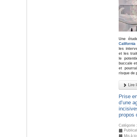
Une étud
Californi
les inter
et les tra
le potent
buccale e
et pourra
risque de 
Lire l
Prise e
d’une ag
incisive
propos 
Catégorie 
Publicat
Mis à j