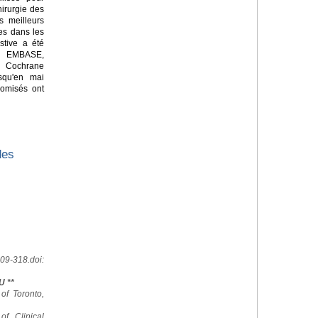
hirurgie des
es meilleurs
es dans les
stive a été
 EMBASE,
a Cochrane
squ'en mai
domisés ont
des
09-318.doi:
U **
 of Toronto,
of Clinical