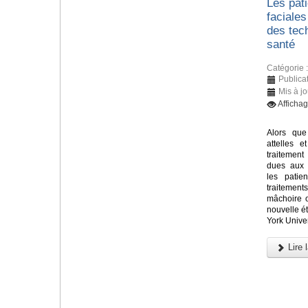
Les pati
faciales
des tec
santé
Catégorie 
Publicat
Mis à jo
Afficha
Alors que
attelles e
traitement
dues aux 
les patie
traitements
mâchoire 
nouvelle 
York Univer
Lire l