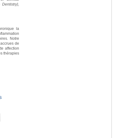
Dentistry),
chronique la
nflammation
ires. Notre
 accrues de
te affection
s thérapies
s