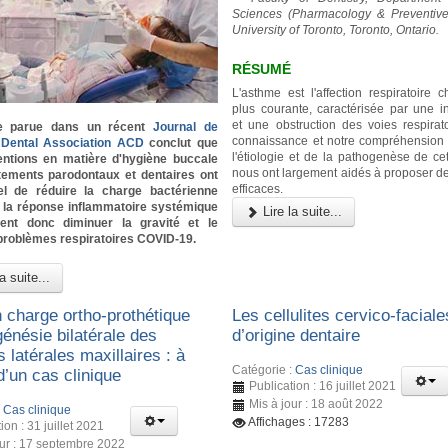
Sciences (Pharmacology & Preventive 
University of Toronto, Toronto, Ontario.
RÉSUMÉ
L'asthme est l'affection respiratoire 
plus courante, caractérisée par une i
et une obstruction des voies respirato
e parue dans un récent
Journal de
connaissance et notre compréhension
a Dental Association ACD
conclut que
l'étiologie et de la pathogenèse de cet
ventions en matière d'hygiène buccale
nous ont largement aidés à proposer de
itements parodontaux et dentaires ont
efficaces.
iel de réduire la charge bactérienne
t la réponse inflammatoire systémique
Lire la suite...
ient donc diminuer la gravité et le
problèmes respiratoires COVID-19.
a suite...
n charge ortho-prothétique
Les cellulites cervico-faciale
énésie bilatérale des
d’origine dentaire
s latérales maxillaires : à
Catégorie :
Cas clinique
d’un cas clinique
Publication : 16 juillet 2021
Mis à jour : 18 août 2022
:
Cas clinique
Affichages : 17283
ion : 31 juillet 2021
our : 17 septembre 2022