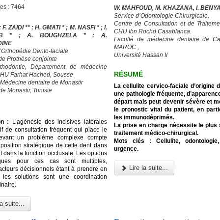
ges : 7464
W. MAHFOUD, M. KHAZANA, I. BENY
Service d’Odontologie Chirurgicale,
Centre de Consultation et de Traiteme
; F. ZAIDI ** ; H. GMATI * ; M. NASFI * ; I.
CHU Ibn Rochd Casablanca.
UB * ; A. BOUGHZELA * ; A.
Faculté de médecine dentaire de Ca
DINE
MAROC ,
d’Orthopédie Dento-faciale
Université Hassan II
 de Prothèse conjointe
rthodontie, Département de médecine
RÉSUMÉ
CHU Farhat Hached, Sousse
 Médecine dentaire de Monastir
La cellulite cervico-faciale d’origine 
de Monastir, Tunisie
une pathologie fréquente, d’apparenc
départ mais peut devenir sévère et me
le pronostic vital du patient, en part
les immunodéprimés.
on :
L’agénésie des incisives latérales
La prise en charge nécessite le plus
if de consultation fréquent qui place le
traitement médico-chirurgical.
devant un problème complexe compte
Mots clés : Cellulite, odontologie,
 position stratégique de cette dent dans
urgence.
et dans la fonction occlusale. Les options
iques pour ces cas sont multiples,
Lire la suite...
facteurs décisionnels étant à prendre en
 les solutions sont une coordination
inaire.
a suite...