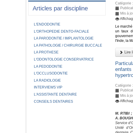
Catégorie 
Articles par discipline
Publica
Mis à j
Afficha
L'ENDODONTIE
Le marché 
un taux d
L'ORTHOPEDIE DENTO-FACIALE
gouverneme
LA PARODONTIE / IMPLANTOLOGIE
l'Inde, la 
LA PATHOLOGIE / CHIRURGIE BUCCALE
Lire l
LA PROTHESE
L'ODONTOLOGIE CONSERVATRICE
Particu
LA PEDODONTIE
enfants
L'OCCLUSODONTIE
hypertro
LA RADIOLOGIE
Catégorie 
INTERVIEWS VIP
Publica
L'ASSISTANTE DENTAIRE
Mis à j
Afficha
CONSEILS DENTAIRES
M. RTIBI
;
A. BOUG
Service d’
Unité d’O
dentaire, 