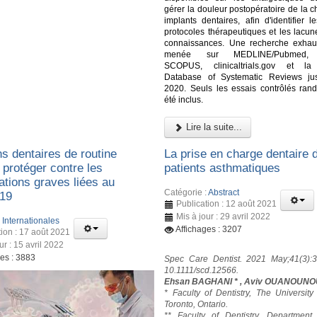
gérer la douleur postopératoire de la c
implants dentaires, afin d'identifier l
protocoles thérapeutiques et les lacun
connaissances. Une recherche exhau
menée sur MEDLINE/Pubmed,
SCOPUS, clinicaltrials.gov et l
Database of Systematic Reviews ju
2020. Seuls les essais contrôlés ran
été inclus.
Lire la suite...
s dentaires de routine
La prise en charge dentaire 
 protéger contre les
patients asthmatiques
ations graves liées au
Catégorie :
Abstract
19
Publication : 12 août 2021
Mis à jour : 29 avril 2022
:
Internationales
Affichages : 3207
tion : 17 août 2021
ur : 15 avril 2022
ges : 3883
Spec Care Dentist. 2021 May;41(3):3
10.1111/scd.12566.
Ehsan BAGHANI * , Aviv OUANOUNO
* Faculty of Dentistry, The University
Toronto, Ontario.
** Faculty of Dentistry, Department 