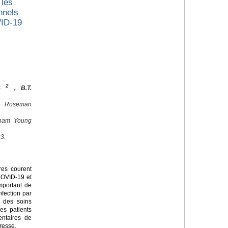
 les
nnels
VID-19
2
ES
, B.T.
, Roseman
igham Young
3.
res courent
 COVID-19 et
important de
nfection par
d des soins
es patients
entaires de
resse.