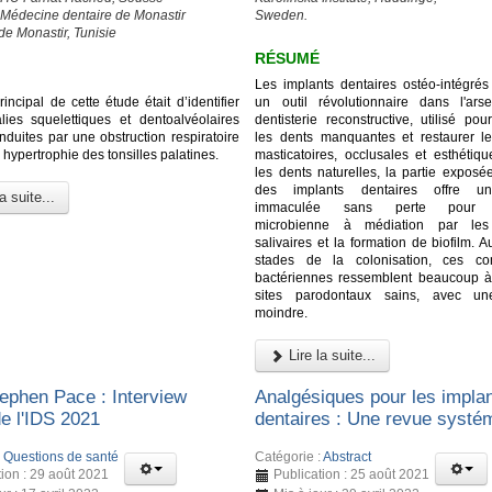
 Médecine dentaire de Monastir
Sweden.
de Monastir, Tunisie
RÉSUMÉ
Les implants dentaires ostéo-intégrés 
principal de cette étude était d’identifier
un outil révolutionnaire dans l'ar
ies squelettiques et dentoalvéolaires
dentisterie reconstructive, utilisé po
induites par une obstruction respiratoire
les dents manquantes et restaurer le
 hypertrophie des tonsilles palatines.
masticatoires, occlusales et esthéti
les dents naturelles, la partie exposé
des implants dentaires offre un
a suite...
immaculée sans perte pour l
microbienne à médiation par les 
salivaires et la formation de biofilm. 
stades de la colonisation, ces c
bactériennes ressemblent beaucoup à
sites parodontaux sains, avec une
moindre.
Lire la suite...
ephen Pace : Interview
Analgésiques pour les impla
de l'IDS 2021
dentaires : Une revue systé
:
Questions de santé
Catégorie :
Abstract
tion : 29 août 2021
Publication : 25 août 2021