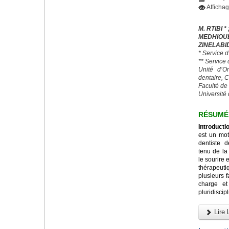
Afficha
M. RTIBI * 
MEDHIO
ZINELABI
* Service 
** Service
Unité d’O
dentaire, 
Faculté de
Université 
RÉSUMÉ
Introducti
est un mot
dentiste 
tenu de la
le sourire 
thérapeut
plusieurs 
charge et
pluridiscipl
Lire l