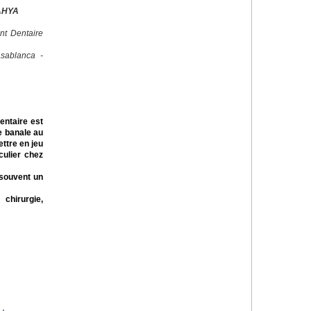
AHYA
nt Dentaire
sablanca -
dentaire est
e banale au
ttre en jeu
iculier chez
 souvent un
 chirurgie,