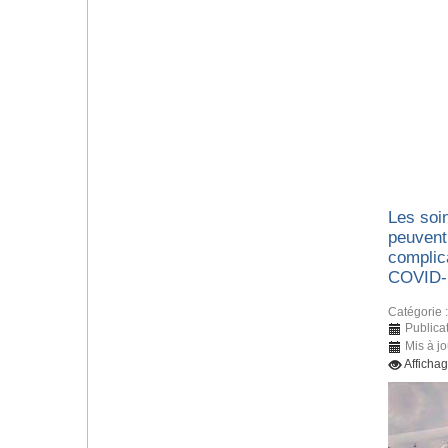
Les soin
peuvent
complic
COVID-
Catégorie 
Publica
Mis à jo
Afficha