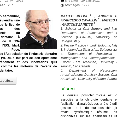
ur : 17 avril 2022
Mis à jour : 29 avril 2022
ges : 3757
Affichages : 1792
1
25 septembre,
MATTEO MELINI
, ANDREA 
3
eviendra une
FRANCESCO CAVALLIN
, MATTEO
5
us le lieu de
, GASTONE ZANETTE
-vous des
1. Scholar at Oral Surgery and Imp
ionnels du
Department of Biomedical and N
 dentaire à
Science (DIBINEM), University o
on de la 39e
Bologna, Italy.
e l'IDS. Mark
2. Private Practice in Lodi, Bologna, Italy
en Pace,
3. Independent Statistician, Solagna, Ita
de l'Association de l'industrie dentaire
4. Department of Anesthesia
 (VDDI), a fait part de son optimisme
Management and Interdepartmental D
vénement et des innovations qu'il
Critical Care Medicine, University 
 comme les moteurs de l'avenir de
Toronto, ON, Canada.
 dentaire.
5. Department of Neuroscie
Anesthesiology, Dentistry Section, Cha
Anesthesia, University of Padua, Padova,
a suite...
RÉSUMÉ
La douleur post-chirurgicale est 
associée à la chirurgie dentaire e
l'utilisation d'analgésiques a été étu
gestion de la douleur post-chirurgi
revue systématique résume le
disponibles sur les analgésiques ut