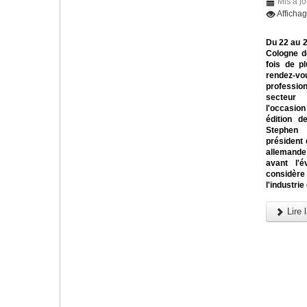
Mis à jo
Afficha
Du 22 au 
Cologne d
fois de pl
rendez
profess
secteur
l'occasi
édition d
Steph
président 
allemande
avant l'é
considère
l'industrie
Lire l