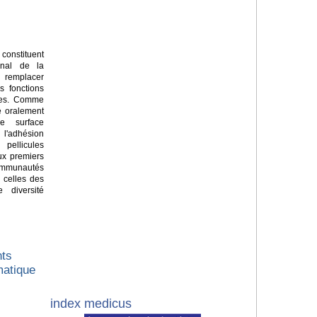
constituent
senal de la
ur remplacer
s fonctions
ques. Comme
e oralement
e surface
'adhésion
pellicules
Aux premiers
ommunautés
 celles des
 diversité
nts
matique
index medicus