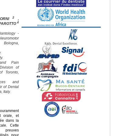
2
FORNI
,
4
 PAROTTO
lantology -
euromotor
f Bologna,
.
ly.
 and Pain
ivision of
of Toronto,
nces and
ir of Dental
 Italy.
couramment
t orale, et
diée dans la
cale. Cette
s preuves
ilisés pour