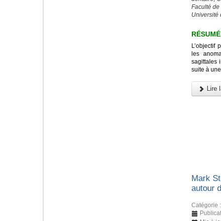
Faculté de
Université 
RÉSUMÉ
L’objectif 
les anomal
sagittales 
suite à une
Lire l
Mark St
autour 
Catégorie 
Publica