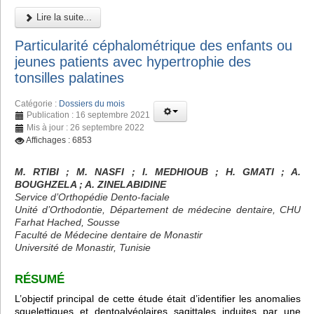
Lire la suite...
Particularité céphalométrique des enfants ou
jeunes patients avec hypertrophie des
tonsilles palatines
Catégorie :
Dossiers du mois
Publication : 16 septembre 2021
Mis à jour : 26 septembre 2022
Affichages : 6853
M. RTIBI
; M. NASFI ; I. MEDHIOUB
; H. GMATI
; A.
BOUGHZELA
; A. ZINELABIDINE
Service d’Orthopédie Dento-faciale
Unité d’Orthodontie, Département de médecine dentaire, CHU
Farhat Hached, Sousse
Faculté de Médecine dentaire de Monastir
Université de Monastir, Tunisie
RÉSUMÉ
L’objectif principal de cette étude était d’identifier les anomalies
squelettiques et dentoalvéolaires sagittales induites par une