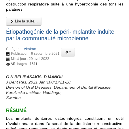
obstruction respiratoire suite à une hypertrophie des tonsilles
palatines.
Lire la suite...
Étiopathogénie de la péri-implantite induite
par la communauté microbienne
Catégorie :
Abstract
Publication : 9 septembre 2021
Mis à jour : 29 avril 2022
Affichages : 1611
G N BELIBASAKIS, D MANOIL
J Dent Res. 2021 Jan;100(1):21-28.
Division of Oral Diseases, Department of Dental Medicine,
Karolinska Institute, Huddinge,
Sweden.
RÉSUMÉ
Les implants dentaires ostéo-intégrés constituent un outil
révolutionnaire dans l'arsenal de la dentisterie reconstructive,
utilisé pour remplacer les dents manquantes et restaurer les