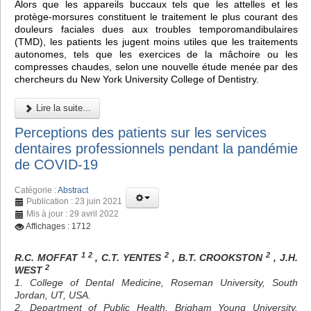
Alors que les appareils buccaux tels que les attelles et les
protège-morsures constituent le traitement le plus courant des
douleurs faciales dues aux troubles temporomandibulaires
(TMD), les patients les jugent moins utiles que les traitements
autonomes, tels que les exercices de la mâchoire ou les
compresses chaudes, selon une nouvelle étude menée par des
chercheurs du New York University College of Dentistry.
Lire la suite...
Perceptions des patients sur les services
dentaires professionnels pendant la pandémie
de COVID-19
Catégorie :
Abstract
Publication : 23 juin 2021
Mis à jour : 29 avril 2022
Affichages : 1712
1 2
2
2
R.C. MOFFAT
, C.T. YENTES
, B.T. CROOKSTON
, J.H.
2
WEST
1. College of Dental Medicine, Roseman University, South
Jordan, UT, USA.
2. Department of Public Health, Brigham Young University,