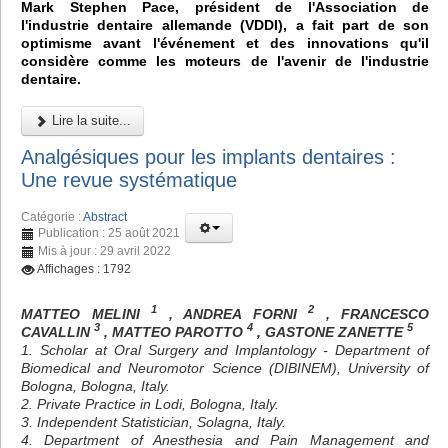
Mark Stephen Pace, président de l'Association de
l'industrie dentaire allemande (VDDI), a fait part de son
optimisme avant l'événement et des innovations qu'il
considère comme les moteurs de l'avenir de l'industrie
dentaire.
Lire la suite...
Analgésiques pour les implants dentaires :
Une revue systématique
Catégorie :
Abstract
Publication : 25 août 2021
Mis à jour : 29 avril 2022
Affichages : 1792
1
2
MATTEO MELINI
, ANDREA FORNI
, FRANCESCO
3
4
5
CAVALLIN
, MATTEO PAROTTO
, GASTONE ZANETTE
1. Scholar at Oral Surgery and Implantology - Department of
Biomedical and Neuromotor Science (DIBINEM), University of
Bologna, Bologna, Italy.
2. Private Practice in Lodi, Bologna, Italy.
3. Independent Statistician, Solagna, Italy.
4. Department of Anesthesia and Pain Management and