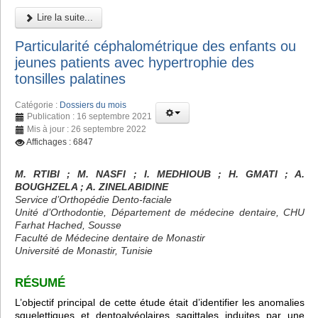
Lire la suite...
Particularité céphalométrique des enfants ou
jeunes patients avec hypertrophie des
tonsilles palatines
Catégorie :
Dossiers du mois
Publication : 16 septembre 2021
Mis à jour : 26 septembre 2022
Affichages : 6847
M. RTIBI
; M. NASFI ; I. MEDHIOUB
; H. GMATI
; A.
BOUGHZELA
; A. ZINELABIDINE
Service d’Orthopédie Dento-faciale
Unité d’Orthodontie, Département de médecine dentaire, CHU
Farhat Hached, Sousse
Faculté de Médecine dentaire de Monastir
Université de Monastir, Tunisie
RÉSUMÉ
L’objectif principal de cette étude était d’identifier les anomalies
squelettiques et dentoalvéolaires sagittales induites par une