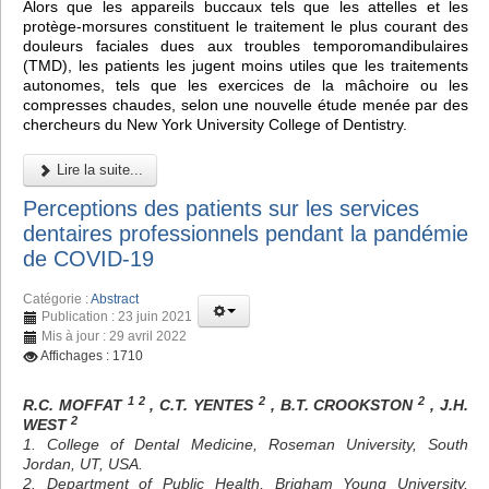
Alors que les appareils buccaux tels que les attelles et les
protège-morsures constituent le traitement le plus courant des
douleurs faciales dues aux troubles temporomandibulaires
(TMD), les patients les jugent moins utiles que les traitements
autonomes, tels que les exercices de la mâchoire ou les
compresses chaudes, selon une nouvelle étude menée par des
chercheurs du New York University College of Dentistry.
Lire la suite...
Perceptions des patients sur les services
dentaires professionnels pendant la pandémie
de COVID-19
Catégorie :
Abstract
Publication : 23 juin 2021
Mis à jour : 29 avril 2022
Affichages : 1710
1 2
2
2
R.C. MOFFAT
, C.T. YENTES
, B.T. CROOKSTON
, J.H.
2
WEST
1. College of Dental Medicine, Roseman University, South
Jordan, UT, USA.
2. Department of Public Health, Brigham Young University,