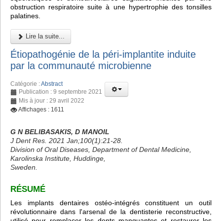
obstruction respiratoire suite à une hypertrophie des tonsilles
palatines.
Lire la suite...
Étiopathogénie de la péri-implantite induite
par la communauté microbienne
Catégorie :
Abstract
Publication : 9 septembre 2021
Mis à jour : 29 avril 2022
Affichages : 1611
G N BELIBASAKIS, D MANOIL
J Dent Res. 2021 Jan;100(1):21-28.
Division of Oral Diseases, Department of Dental Medicine,
Karolinska Institute, Huddinge,
Sweden.
RÉSUMÉ
Les implants dentaires ostéo-intégrés constituent un outil
révolutionnaire dans l'arsenal de la dentisterie reconstructive,
utilisé pour remplacer les dents manquantes et restaurer les