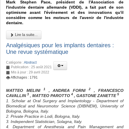
Mark Stephen Pace, président de l'Association de
l'industrie dentaire allemande (VDDI), a fait part de son
optimisme avant l'événement et des innovations qu'il
considère comme les moteurs de l'avenir de l'industrie
dentaire.
Lire la suite...
Analgésiques pour les implants dentaires :
Une revue systématique
Catégorie :
Abstract
Publication : 25 août 2021
Mis à jour : 29 avril 2022
Affichages : 1791
1
2
MATTEO MELINI
, ANDREA FORNI
, FRANCESCO
3
4
5
CAVALLIN
, MATTEO PAROTTO
, GASTONE ZANETTE
1. Scholar at Oral Surgery and Implantology - Department of
Biomedical and Neuromotor Science (DIBINEM), University of
Bologna, Bologna, Italy.
2. Private Practice in Lodi, Bologna, Italy.
3. Independent Statistician, Solagna, Italy.
4. Department of Anesthesia and Pain Management and