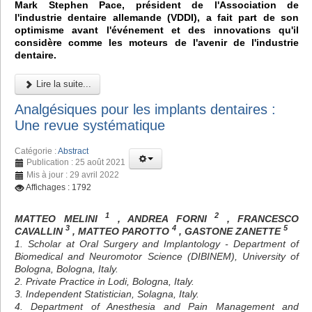
Mark Stephen Pace, président de l'Association de
l'industrie dentaire allemande (VDDI), a fait part de son
optimisme avant l'événement et des innovations qu'il
considère comme les moteurs de l'avenir de l'industrie
dentaire.
Lire la suite...
Analgésiques pour les implants dentaires :
Une revue systématique
Catégorie :
Abstract
Publication : 25 août 2021
Mis à jour : 29 avril 2022
Affichages : 1792
1
2
MATTEO MELINI
, ANDREA FORNI
, FRANCESCO
3
4
5
CAVALLIN
, MATTEO PAROTTO
, GASTONE ZANETTE
1. Scholar at Oral Surgery and Implantology - Department of
Biomedical and Neuromotor Science (DIBINEM), University of
Bologna, Bologna, Italy.
2. Private Practice in Lodi, Bologna, Italy.
3. Independent Statistician, Solagna, Italy.
4. Department of Anesthesia and Pain Management and