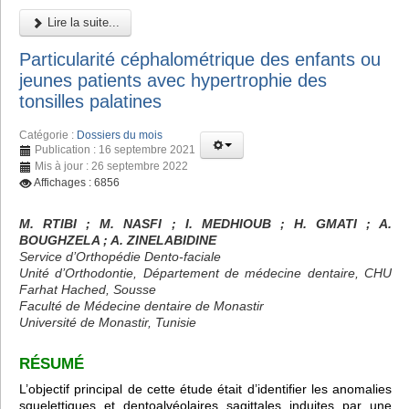
Lire la suite...
Particularité céphalométrique des enfants ou
jeunes patients avec hypertrophie des
tonsilles palatines
Catégorie :
Dossiers du mois
Publication : 16 septembre 2021
Mis à jour : 26 septembre 2022
Affichages : 6856
M. RTIBI
; M. NASFI ; I. MEDHIOUB
; H. GMATI
; A.
BOUGHZELA
; A. ZINELABIDINE
Service d’Orthopédie Dento-faciale
Unité d’Orthodontie, Département de médecine dentaire, CHU
Farhat Hached, Sousse
Faculté de Médecine dentaire de Monastir
Université de Monastir, Tunisie
RÉSUMÉ
L’objectif principal de cette étude était d’identifier les anomalies
squelettiques et dentoalvéolaires sagittales induites par une