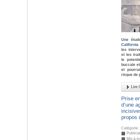
Une étud
Californi
les inter
et les tra
le potent
buccale e
et pourra
risque de 
Lire l
Prise e
d’une ag
incisive
propos 
Catégorie 
Publicat
Mis à j