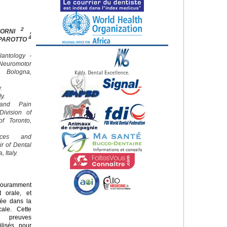
2
FORNI
,
4
 PAROTTO
lantology -
euromotor
f Bologna,
.
ly.
 and Pain
ivision of
of Toronto,
nces and
ir of Dental
 Italy.
couramment
t orale, et
diée dans la
cale. Cette
s preuves
ilisés pour