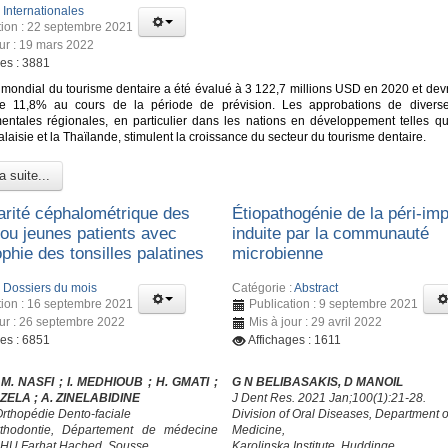
:
Internationales
tion : 22 septembre 2021
our : 19 mars 2022
ges : 3881
mondial du tourisme dentaire a été évalué à 3 122,7 millions USD en 2020 et devra
e 11,8% au cours de la période de prévision. Les approbations de diverse
ntales régionales, en particulier dans les nations en développement telles que
Malaisie et la Thaïlande, stimulent la croissance du secteur du tourisme dentaire.
a suite...
larité céphalométrique des
Étiopathogénie de la péri-imp
 ou jeunes patients avec
induite par la communauté
phie des tonsilles palatines
microbienne
:
Dossiers du mois
Catégorie :
Abstract
tion : 16 septembre 2021
Publication : 9 septembre 2021
our : 26 septembre 2022
Mis à jour : 29 avril 2022
ges : 6851
Affichages : 1611
 M. NASFI ; I. MEDHIOUB
; H. GMATI
;
G N BELIBASAKIS, D MANOIL
HZELA
; A. ZINELABIDINE
J Dent Res. 2021 Jan;100(1):21-28.
Orthopédie Dento-faciale
Division of Oral Diseases, Department o
rthodontie, Département de médecine
Medicine,
CHU Farhat Hached, Sousse
Karolinska Institute, Huddinge,