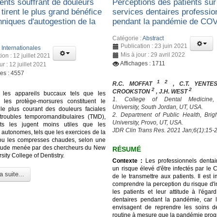
ents souffrant de douleurs
Perceptions des patients sur
 tirent le plus grand bénéfice
services dentaires professio
hniques d'autogestion de la
pendant la pandémie de CO
Catégorie :
Abstract
Publication : 23 juin 2021
:
Internationales
Mis à jour : 29 avril 2022
ion : 12 juillet 2021
Affichages : 1711
ur : 12 juillet 2021
ges : 4557
1 2
R.C. MOFFAT
, C.T. YENT
2
2
CROOKSTON
, J.H. WEST
 les appareils buccaux tels que les
1. College of Dental Medicine
t les protège-morsures constituent le
University, South Jordan, UT, USA.
 le plus courant des douleurs faciales
2. Department of Public Health, Br
troubles temporomandibulaires (TMD),
University, Provo, UT, USA.
nts les jugent moins utiles que les
JDR Clin Trans Res. 2021 Jan;6(1):15-2
 autonomes, tels que les exercices de la
ou les compresses chaudes, selon une
étude menée par des chercheurs du New
RÉSUMÉ
sity College of Dentistry.
Contexte :
Les professionnels dentai
un risque élevé d'être infectés par le
a suite...
de le transmettre aux patients. Il est 
comprendre la perception du risque d'i
les patients et leur attitude à l'égar
dentaires pendant la pandémie, car l
envisagent de reprendre les soins d
routine à mesure que la pandémie prog