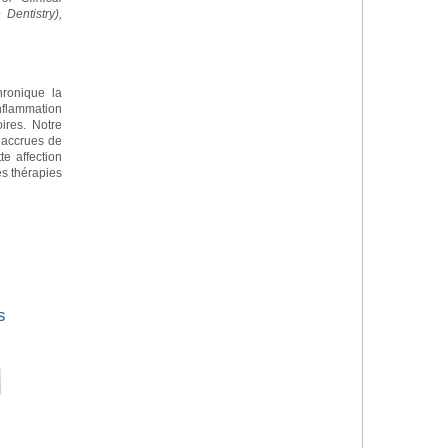
Dentistry),
chronique la
nflammation
ires. Notre
 accrues de
te affection
s thérapies
s