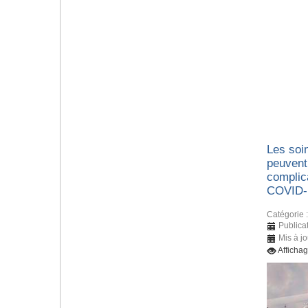
Les soin
peuvent
complic
COVID-
Catégorie 
Publica
Mis à jo
Afficha