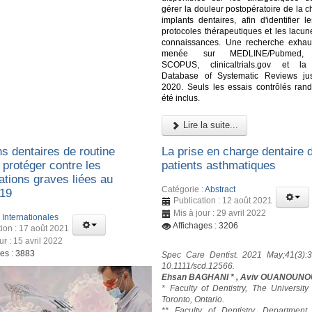
gérer la douleur postopératoire de la c
implants dentaires, afin d'identifier l
protocoles thérapeutiques et les lacun
connaissances. Une recherche exhau
menée sur MEDLINE/Pubmed,
SCOPUS, clinicaltrials.gov et l
Database of Systematic Reviews ju
2020. Seuls les essais contrôlés ran
été inclus.
Lire la suite...
s dentaires de routine
La prise en charge dentaire 
 protéger contre les
patients asthmatiques
ations graves liées au
Catégorie :
Abstract
19
Publication : 12 août 2021
Mis à jour : 29 avril 2022
:
Internationales
Affichages : 3206
tion : 17 août 2021
ur : 15 avril 2022
ges : 3883
Spec Care Dentist. 2021 May;41(3):3
10.1111/scd.12566.
Ehsan BAGHANI * , Aviv OUANOUNO
* Faculty of Dentistry, The University
Toronto, Ontario.
** Faculty of Dentistry, Department 