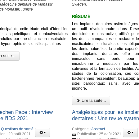
 Médecine dentaire de Monastir
Sweden.
de Monastir, Tunisie
RÉSUMÉ
Les implants dentaires ostéo-intégrés 
principal de cette étude était d’identifier
un outil révolutionnaire dans l'ar
ies squelettiques et dentoalvéolaires
dentisterie reconstructive, utilisé po
induites par une obstruction respiratoire
les dents manquantes et restaurer le
 hypertrophie des tonsilles palatines.
masticatoires, occlusales et esthéti
les dents naturelles, la partie exposé
des implants dentaires offre un
a suite...
immaculée sans perte pour l
microbienne à médiation par les 
salivaires et la formation de biofilm. 
stades de la colonisation, ces c
bactériennes ressemblent beaucoup à
sites parodontaux sains, avec une
moindre.
Lire la suite...
ephen Pace : Interview
Analgésiques pour les impla
de l'IDS 2021
dentaires : Une revue systé
:
Questions de santé
Catégorie :
Abstract
tion : 29 août 2021
Publication : 25 août 2021