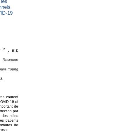
 les
nnels
VID-19
2
ES
, B.T.
, Roseman
igham Young
3.
res courent
 COVID-19 et
important de
nfection par
d des soins
es patients
entaires de
resse.