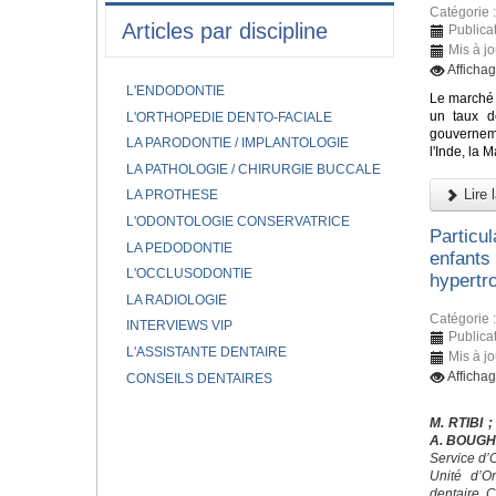
Catégorie 
Articles par discipline
Publica
Mis à j
Afficha
L'ENDODONTIE
Le marché 
un taux d
L'ORTHOPEDIE DENTO-FACIALE
gouverneme
LA PARODONTIE / IMPLANTOLOGIE
l'Inde, la 
LA PATHOLOGIE / CHIRURGIE BUCCALE
Lire l
LA PROTHESE
L'ODONTOLOGIE CONSERVATRICE
Particu
LA PEDODONTIE
enfants
L'OCCLUSODONTIE
hypertro
LA RADIOLOGIE
Catégorie 
INTERVIEWS VIP
Publica
L'ASSISTANTE DENTAIRE
Mis à j
Afficha
CONSEILS DENTAIRES
M. RTIBI
;
A. BOUG
Service d’
Unité d’O
dentaire, 