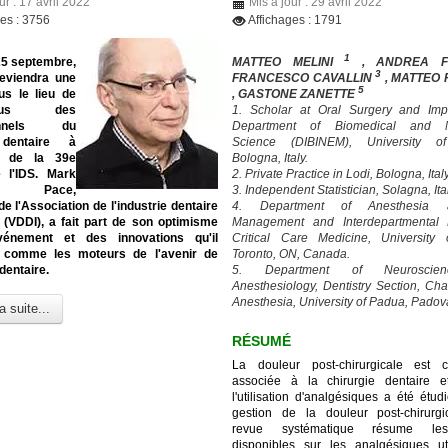
ur : 17 avril 2022
Mis à jour : 29 avril 2022
ges : 3756
Affichages : 1791
1
25 septembre,
MATTEO MELINI
, ANDREA 
3
eviendra une
FRANCESCO CAVALLIN
, MATTEO
5
us le lieu de
, GASTONE ZANETTE
-vous des
1. Scholar at Oral Surgery and Imp
ionnels du
Department of Biomedical and N
 dentaire à
Science (DIBINEM), University o
on de la 39e
Bologna, Italy.
e l'IDS. Mark
2. Private Practice in Lodi, Bologna, Italy
en Pace,
3. Independent Statistician, Solagna, Ita
de l'Association de l'industrie dentaire
4. Department of Anesthesia
 (VDDI), a fait part de son optimisme
Management and Interdepartmental D
vénement et des innovations qu'il
Critical Care Medicine, University 
 comme les moteurs de l'avenir de
Toronto, ON, Canada.
 dentaire.
5. Department of Neuroscie
Anesthesiology, Dentistry Section, Cha
Anesthesia, University of Padua, Padova,
a suite...
RÉSUMÉ
La douleur post-chirurgicale est 
associée à la chirurgie dentaire e
l'utilisation d'analgésiques a été étu
gestion de la douleur post-chirurgi
revue systématique résume le
disponibles sur les analgésiques ut