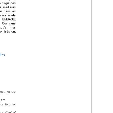
hirurgie des
es meilleurs
es dans les
stive a été
 EMBASE,
a Cochrane
squ'en mai
domisés ont
des
09-318.doi:
U **
 of Toronto,
of Clinical