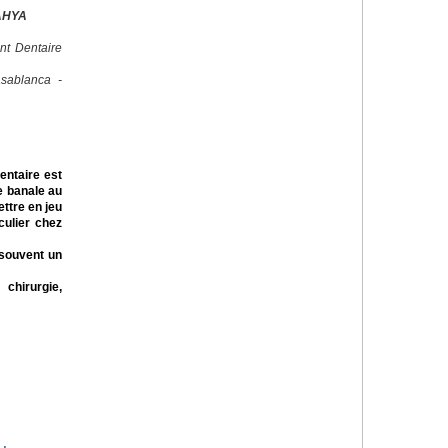
AHYA
nt Dentaire
sablanca -
dentaire est
e banale au
ttre en jeu
iculier chez
 souvent un
 chirurgie,