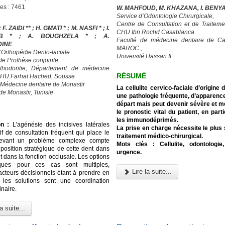
ges : 7461
W. MAHFOUD, M. KHAZANA, I. BENY
Service d’Odontologie Chirurgicale,
Centre de Consultation et de Traiteme
; F. ZAIDI ** ; H. GMATI * ; M. NASFI * ; I.
CHU Ibn Rochd Casablanca.
UB * ; A. BOUGHZELA * ; A.
Faculté de médecine dentaire de Ca
DINE
MAROC ,
d’Orthopédie Dento-faciale
Université Hassan II
 de Prothèse conjointe
rthodontie, Département de médecine
RÉSUMÉ
CHU Farhat Hached, Sousse
 Médecine dentaire de Monastir
La cellulite cervico-faciale d’origine 
de Monastir, Tunisie
une pathologie fréquente, d’apparenc
départ mais peut devenir sévère et me
le pronostic vital du patient, en part
les immunodéprimés.
on :
L’agénésie des incisives latérales
La prise en charge nécessite le plus
if de consultation fréquent qui place le
traitement médico-chirurgical.
devant un problème complexe compte
Mots clés : Cellulite, odontologie,
 position stratégique de cette dent dans
urgence.
et dans la fonction occlusale. Les options
iques pour ces cas sont multiples,
Lire la suite...
facteurs décisionnels étant à prendre en
 les solutions sont une coordination
inaire.
a suite...