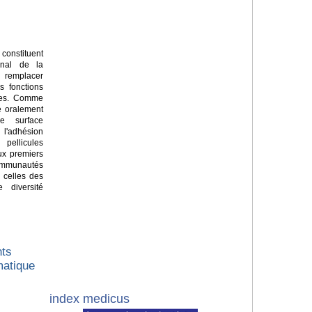
constituent
senal de la
ur remplacer
s fonctions
ques. Comme
e oralement
e surface
'adhésion
pellicules
Aux premiers
ommunautés
 celles des
 diversité
nts
matique
index medicus