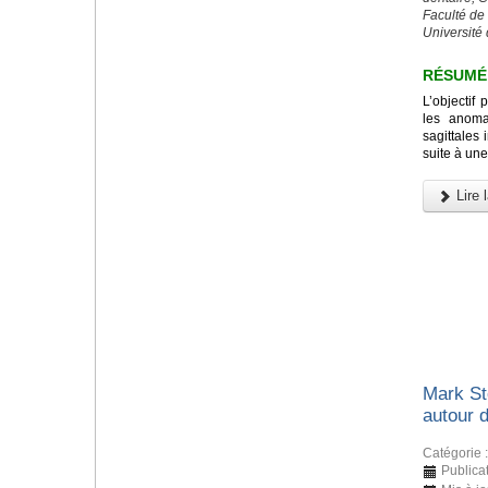
Faculté de
Université 
RÉSUMÉ
L’objectif 
les anomal
sagittales 
suite à une
Lire l
Mark St
autour 
Catégorie 
Publica