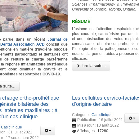
Sciences (Pharmacology & Preventive 
University of Toronto, Toronto, Ontario.
RÉSUMÉ
L'asthme est l'affection respiratoire 
plus courante, caractérisée par une i
et une obstruction des voies respirato
e parue dans un récent
Journal de
connaissance et notre compréhension
a Dental Association ACD
conclut que
l'étiologie et de la pathogenèse de cet
ventions en matière d'hygiène buccale
nous ont largement aidés à proposer de
itements parodontaux et dentaires ont
efficaces.
iel de réduire la charge bactérienne
t la réponse inflammatoire systémique
Lire la suite...
ient donc diminuer la gravité et le
problèmes respiratoires COVID-19.
a suite...
n charge ortho-prothétique
Les cellulites cervico-faciale
énésie bilatérale des
d’origine dentaire
s latérales maxillaires : à
Catégorie :
Cas clinique
d’un cas clinique
Publication : 16 juillet 2021
Mis à jour : 18 août 2022
:
Cas clinique
Affichages : 17280
ion : 31 juillet 2021
our : 17 septembre 2022