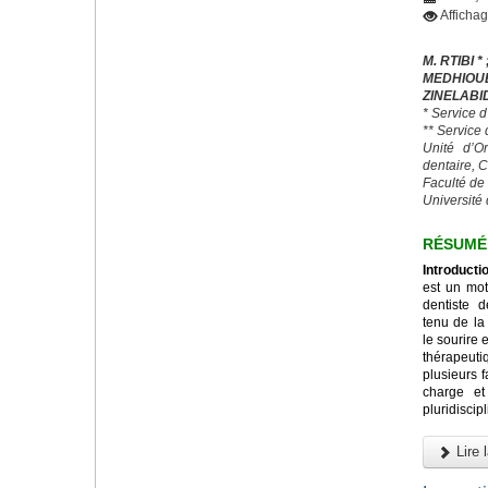
Afficha
M. RTIBI * 
MEDHIO
ZINELABI
* Service 
** Service
Unité d’O
dentaire, 
Faculté de
Université 
RÉSUMÉ
Introducti
est un mot
dentiste 
tenu de la
le sourire 
thérapeut
plusieurs 
charge et
pluridiscipl
Lire l