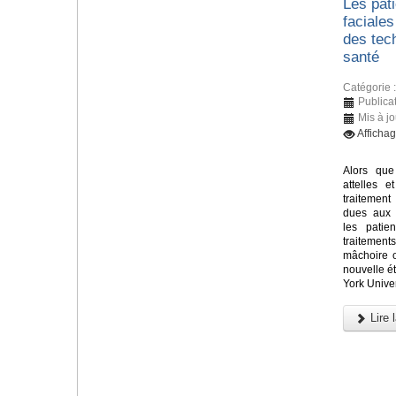
Les pati
faciales
des tec
santé
Catégorie 
Publicat
Mis à jo
Afficha
Alors que
attelles e
traitement
dues aux 
les patie
traitements
mâchoire 
nouvelle 
York Univer
Lire l