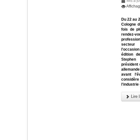
Mis à jo
Afficha
Du 22 au 
Cologne d
fois de pl
rendez
profess
secteur
l'occasi
édition d
Steph
président 
allemande
avant l'é
considère
l'industrie
Lire l