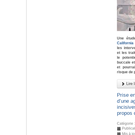
Une étud
Californi
les inter
et les tra
le potent
buccale e
et pourra
risque de 
Lire l
Prise e
d’une ag
incisive
propos 
Catégorie 
Publicat
Mis à j