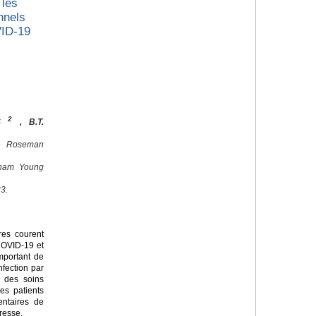
 les
nnels
VID-19
2
ES
, B.T.
, Roseman
igham Young
3.
res courent
 COVID-19 et
important de
nfection par
d des soins
es patients
entaires de
resse.