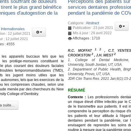
ents souffrant de douleurs
Perceptions des patients sur
 tirent le plus grand bénéfice
services dentaires professio
hniques d'autogestion de la
pendant la pandémie de CO
Catégorie :
Abstract
Publication : 23 juin 2021
:
Internationales
Mis à jour : 29 avril 2022
ion : 12 juillet 2021
Affichages : 1710
ur : 12 juillet 2021
ges : 4555
1 2
R.C. MOFFAT
, C.T. YENT
2
2
CROOKSTON
, J.H. WEST
 les appareils buccaux tels que les
1. College of Dental Medicine
t les protège-morsures constituent le
University, South Jordan, UT, USA.
 le plus courant des douleurs faciales
2. Department of Public Health, Br
troubles temporomandibulaires (TMD),
University, Provo, UT, USA.
nts les jugent moins utiles que les
JDR Clin Trans Res. 2021 Jan;6(1):15-2
 autonomes, tels que les exercices de la
ou les compresses chaudes, selon une
étude menée par des chercheurs du New
RÉSUMÉ
sity College of Dentistry.
Contexte :
Les professionnels dentai
un risque élevé d'être infectés par le
a suite...
de le transmettre aux patients. Il est 
comprendre la perception du risque d'i
les patients et leur attitude à l'égar
dentaires pendant la pandémie, car l
envisagent de reprendre les soins d
routine à mesure que la pandémie prog