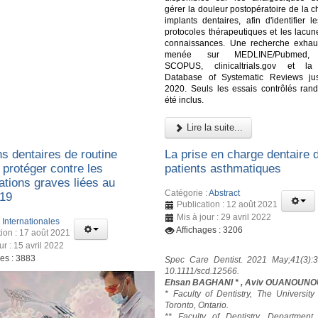
gérer la douleur postopératoire de la c
implants dentaires, afin d'identifier l
protocoles thérapeutiques et les lacun
connaissances. Une recherche exhau
menée sur MEDLINE/Pubmed,
SCOPUS, clinicaltrials.gov et l
Database of Systematic Reviews ju
2020. Seuls les essais contrôlés ran
été inclus.
Lire la suite...
s dentaires de routine
La prise en charge dentaire 
 protéger contre les
patients asthmatiques
ations graves liées au
Catégorie :
Abstract
19
Publication : 12 août 2021
Mis à jour : 29 avril 2022
:
Internationales
Affichages : 3206
tion : 17 août 2021
ur : 15 avril 2022
ges : 3883
Spec Care Dentist. 2021 May;41(3):3
10.1111/scd.12566.
Ehsan BAGHANI * , Aviv OUANOUNO
* Faculty of Dentistry, The University
Toronto, Ontario.
** Faculty of Dentistry, Department 