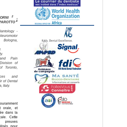
2
FORNI
,
4
 PAROTTO
lantology -
euromotor
f Bologna,
.
ly.
 and Pain
ivision of
of Toronto,
nces and
ir of Dental
 Italy.
couramment
t orale, et
diée dans la
cale. Cette
s preuves
ilisés pour