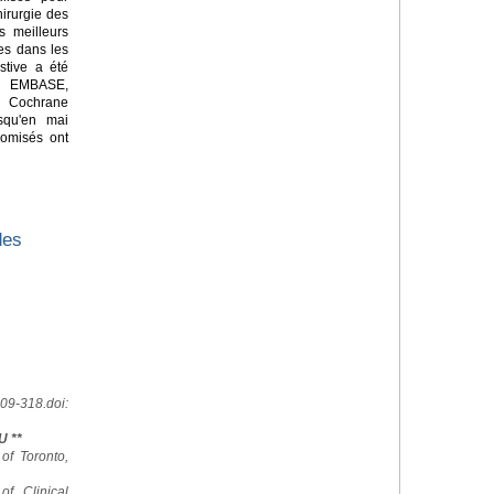
hirurgie des
es meilleurs
es dans les
stive a été
 EMBASE,
a Cochrane
squ'en mai
domisés ont
des
09-318.doi:
U **
 of Toronto,
of Clinical