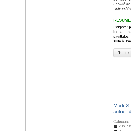
Faculté de
Université 
RÉSUMÉ
L’objectif 
les anomal
sagittales 
suite à une
Lire l
Mark St
autour 
Catégorie 
Publica