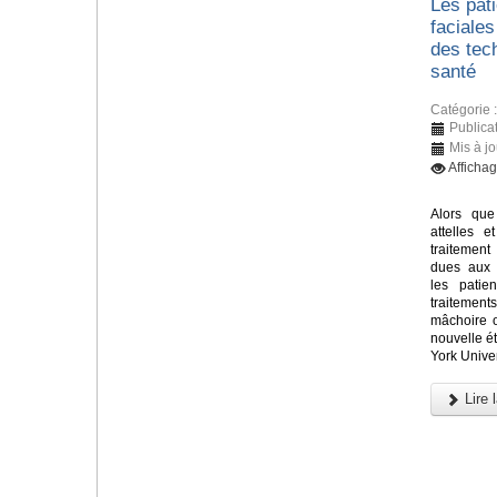
Les pati
faciales
des tec
santé
Catégorie 
Publicat
Mis à jo
Afficha
Alors que
attelles e
traitement
dues aux 
les patie
traitements
mâchoire 
nouvelle 
York Univer
Lire l