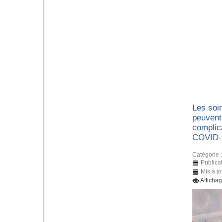
Les soin
peuvent
complic
COVID-
Catégorie 
Publica
Mis à jo
Afficha