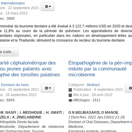
:
Internationales
tion : 22 septembre 2021
our : 19 mars 2022
ges : 3880
mondial du tourisme dentaire a été évalué à 3 122,7 millions USD en 2020 et devra
e 11,8% au cours de la période de prévision. Les approbations de diverse
ntales régionales, en particulier dans les nations en développement telles que
Malaisie et la Thaïlande, stimulent la croissance du secteur du tourisme dentaire.
a suite...
larité céphalométrique des
Étiopathogénie de la péri-imp
 ou jeunes patients avec
induite par la communauté
phie des tonsilles palatines
microbienne
:
Dossiers du mois
Catégorie :
Abstract
tion : 16 septembre 2021
Publication : 9 septembre 2021
our : 26 septembre 2022
Mis à jour : 29 avril 2022
ges : 6845
Affichages : 1611
 M. NASFI ; I. MEDHIOUB
; H. GMATI
;
G N BELIBASAKIS, D MANOIL
HZELA
; A. ZINELABIDINE
J Dent Res. 2021 Jan;100(1):21-28.
Orthopédie Dento-faciale
Division of Oral Diseases, Department o
rthodontie, Département de médecine
Medicine,
CHU Farhat Hached, Sousse
Karolinska Institute, Huddinge,