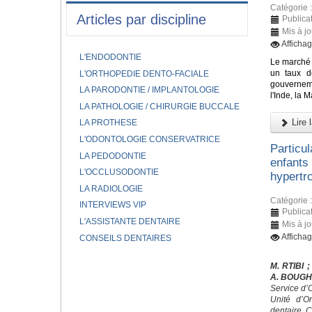
Catégorie 
Articles par discipline
Publica
Mis à j
Afficha
L'ENDODONTIE
Le marché 
un taux d
L'ORTHOPEDIE DENTO-FACIALE
gouverneme
LA PARODONTIE / IMPLANTOLOGIE
l'Inde, la 
LA PATHOLOGIE / CHIRURGIE BUCCALE
Lire l
LA PROTHESE
L'ODONTOLOGIE CONSERVATRICE
Particu
LA PEDODONTIE
enfants
L'OCCLUSODONTIE
hypertro
LA RADIOLOGIE
Catégorie 
INTERVIEWS VIP
Publica
L'ASSISTANTE DENTAIRE
Mis à j
Afficha
CONSEILS DENTAIRES
M. RTIBI
;
A. BOUG
Service d’
Unité d’O
dentaire, 