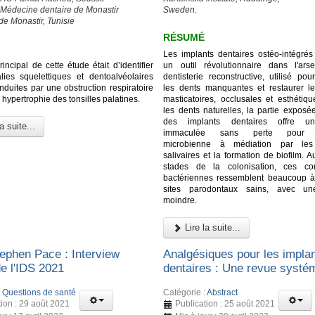
 Médecine dentaire de Monastir
Sweden.
de Monastir, Tunisie
RÉSUMÉ
Les implants dentaires ostéo-intégrés 
principal de cette étude était d’identifier
un outil révolutionnaire dans l'ar
ies squelettiques et dentoalvéolaires
dentisterie reconstructive, utilisé po
induites par une obstruction respiratoire
les dents manquantes et restaurer le
 hypertrophie des tonsilles palatines.
masticatoires, occlusales et esthéti
les dents naturelles, la partie exposé
des implants dentaires offre un
a suite...
immaculée sans perte pour l
microbienne à médiation par les 
salivaires et la formation de biofilm. 
stades de la colonisation, ces c
bactériennes ressemblent beaucoup à
sites parodontaux sains, avec une
moindre.
Lire la suite...
ephen Pace : Interview
Analgésiques pour les impla
de l'IDS 2021
dentaires : Une revue systé
:
Questions de santé
Catégorie :
Abstract
tion : 29 août 2021
Publication : 25 août 2021