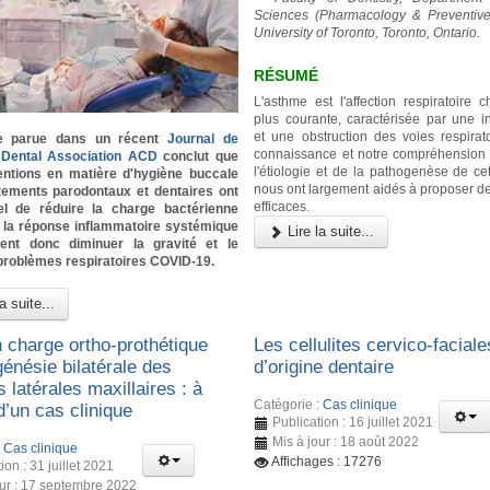
Sciences (Pharmacology & Preventive 
University of Toronto, Toronto, Ontario.
RÉSUMÉ
L'asthme est l'affection respiratoire 
plus courante, caractérisée par une i
et une obstruction des voies respirato
e parue dans un récent
Journal de
connaissance et notre compréhension
a Dental Association ACD
conclut que
l'étiologie et de la pathogenèse de cet
ventions en matière d'hygiène buccale
nous ont largement aidés à proposer de
itements parodontaux et dentaires ont
efficaces.
iel de réduire la charge bactérienne
t la réponse inflammatoire systémique
Lire la suite...
ient donc diminuer la gravité et le
problèmes respiratoires COVID-19.
a suite...
n charge ortho-prothétique
Les cellulites cervico-faciale
énésie bilatérale des
d’origine dentaire
s latérales maxillaires : à
Catégorie :
Cas clinique
d’un cas clinique
Publication : 16 juillet 2021
Mis à jour : 18 août 2022
:
Cas clinique
Affichages : 17276
ion : 31 juillet 2021
our : 17 septembre 2022