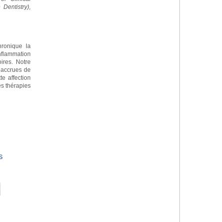
Dentistry),
chronique la
nflammation
ires. Notre
 accrues de
te affection
s thérapies
s