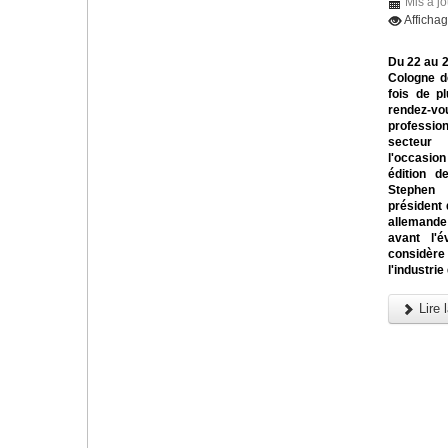
Mis à jo
Afficha
Du 22 au 
Cologne d
fois de pl
rendez
profess
secteur
l'occasi
édition d
Steph
président 
allemande
avant l'é
considère
l'industrie
Lire l