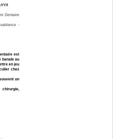
AHYA
nt Dentaire
sablanca -
dentaire est
e banale au
ttre en jeu
iculier chez
 souvent un
 chirurgie,