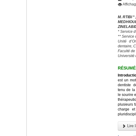
Afficha
M. RTIBI * 
MEDHIO
ZINELABI
* Service 
** Service
Unité d’O
dentaire, 
Faculté de
Université 
RÉSUMÉ
Introducti
est un mot
dentiste 
tenu de la
le sourire 
thérapeut
plusieurs 
charge et
pluridiscipl
Lire l