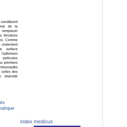
constituent
senal de la
ur remplacer
s fonctions
ques. Comme
e oralement
e surface
'adhésion
pellicules
Aux premiers
ommunautés
 celles des
 diversité
nts
matique
index medicus