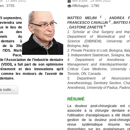
ur : 17 avril 2022
Mis à jour : 29 avril 2022
ges : 3755
Affichages : 1790
1
25 septembre,
MATTEO MELINI
, ANDREA 
3
eviendra une
FRANCESCO CAVALLIN
, MATTEO
5
us le lieu de
, GASTONE ZANETTE
-vous des
1. Scholar at Oral Surgery and Imp
ionnels du
Department of Biomedical and N
 dentaire à
Science (DIBINEM), University o
on de la 39e
Bologna, Italy.
e l'IDS. Mark
2. Private Practice in Lodi, Bologna, Italy
en Pace,
3. Independent Statistician, Solagna, Ita
de l'Association de l'industrie dentaire
4. Department of Anesthesia
 (VDDI), a fait part de son optimisme
Management and Interdepartmental D
vénement et des innovations qu'il
Critical Care Medicine, University 
 comme les moteurs de l'avenir de
Toronto, ON, Canada.
 dentaire.
5. Department of Neuroscie
Anesthesiology, Dentistry Section, Cha
Anesthesia, University of Padua, Padova,
a suite...
RÉSUMÉ
La douleur post-chirurgicale est 
associée à la chirurgie dentaire e
l'utilisation d'analgésiques a été étu
gestion de la douleur post-chirurgi
revue systématique résume le
disponibles sur les analgésiques ut