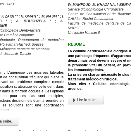
ges : 7461
W. MAHFOUD, M. KHAZANA, I. BENY
Service d’Odontologie Chirurgicale,
Centre de Consultation et de Traiteme
; F. ZAIDI ** ; H. GMATI * ; M. NASFI * ; I.
CHU Ibn Rochd Casablanca.
UB * ; A. BOUGHZELA * ; A.
Faculté de médecine dentaire de Ca
DINE
MAROC ,
d’Orthopédie Dento-faciale
Université Hassan II
 de Prothèse conjointe
rthodontie, Département de médecine
RÉSUMÉ
CHU Farhat Hached, Sousse
 Médecine dentaire de Monastir
La cellulite cervico-faciale d’origine 
de Monastir, Tunisie
une pathologie fréquente, d’apparenc
départ mais peut devenir sévère et me
le pronostic vital du patient, en part
les immunodéprimés.
on :
L’agénésie des incisives latérales
La prise en charge nécessite le plus
if de consultation fréquent qui place le
traitement médico-chirurgical.
devant un problème complexe compte
Mots clés : Cellulite, odontologie,
 position stratégique de cette dent dans
urgence.
et dans la fonction occlusale. Les options
iques pour ces cas sont multiples,
Lire la suite...
facteurs décisionnels étant à prendre en
 les solutions sont une coordination
inaire.
a suite...