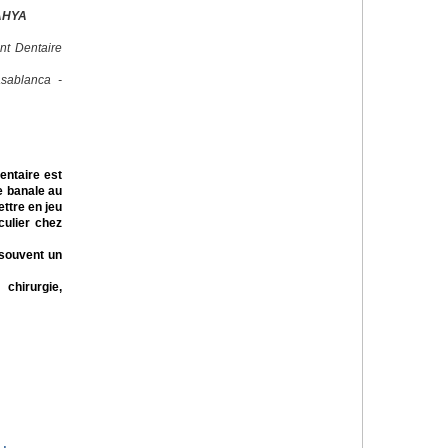
AHYA
nt Dentaire
sablanca -
dentaire est
e banale au
ttre en jeu
iculier chez
 souvent un
 chirurgie,