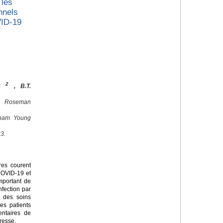
 les
nnels
VID-19
2
ES
, B.T.
, Roseman
igham Young
3.
res courent
 COVID-19 et
important de
nfection par
d des soins
es patients
entaires de
resse.