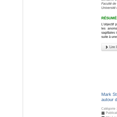
Faculté de
Université 
RÉSUMÉ
L’objectif 
les anomal
sagittales 
suite à une
Lire l
Mark St
autour 
Catégorie 
Publica