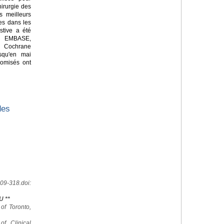
hirurgie des
es meilleurs
es dans les
stive a été
 EMBASE,
a Cochrane
squ'en mai
domisés ont
des
09-318.doi:
U **
 of Toronto,
of Clinical