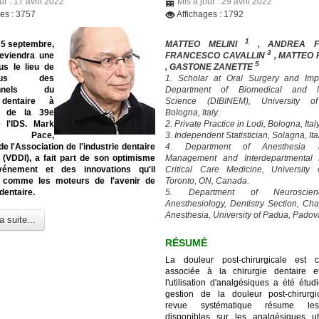
ur : 17 avril 2022
Mis à jour : 29 avril 2022
ges : 3757
Affichages : 1792
1
25 septembre,
MATTEO MELINI
, ANDREA 
3
eviendra une
FRANCESCO CAVALLIN
, MATTEO
5
us le lieu de
, GASTONE ZANETTE
-vous des
1. Scholar at Oral Surgery and Imp
ionnels du
Department of Biomedical and N
 dentaire à
Science (DIBINEM), University o
on de la 39e
Bologna, Italy.
e l'IDS. Mark
2. Private Practice in Lodi, Bologna, Italy
en Pace,
3. Independent Statistician, Solagna, Ita
de l'Association de l'industrie dentaire
4. Department of Anesthesia
 (VDDI), a fait part de son optimisme
Management and Interdepartmental D
vénement et des innovations qu'il
Critical Care Medicine, University 
 comme les moteurs de l'avenir de
Toronto, ON, Canada.
 dentaire.
5. Department of Neuroscie
Anesthesiology, Dentistry Section, Cha
Anesthesia, University of Padua, Padova,
a suite...
RÉSUMÉ
La douleur post-chirurgicale est 
associée à la chirurgie dentaire e
l'utilisation d'analgésiques a été étu
gestion de la douleur post-chirurgi
revue systématique résume le
disponibles sur les analgésiques ut