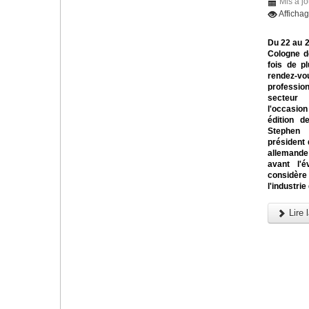
Mis à jo
Afficha
Du 22 au 
Cologne d
fois de pl
rendez
profess
secteur
l'occasi
édition d
Steph
président 
allemande
avant l'é
considère
l'industrie
Lire l