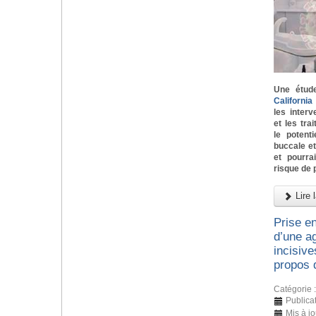
Une étud
Californi
les inter
et les tra
le potent
buccale e
et pourra
risque de 
Lire l
Prise e
d’une ag
incisive
propos 
Catégorie 
Publicat
Mis à j