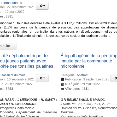
:
Internationales
tion : 22 septembre 2021
our : 19 mars 2022
ges : 3881
mondial du tourisme dentaire a été évalué à 3 122,7 millions USD en 2020 et devra
e 11,8% au cours de la période de prévision. Les approbations de diverse
ntales régionales, en particulier dans les nations en développement telles que
Malaisie et la Thaïlande, stimulent la croissance du secteur du tourisme dentaire.
a suite...
larité céphalométrique des
Étiopathogénie de la péri-imp
 ou jeunes patients avec
induite par la communauté
phie des tonsilles palatines
microbienne
:
Dossiers du mois
Catégorie :
Abstract
tion : 16 septembre 2021
Publication : 9 septembre 2021
our : 26 septembre 2022
Mis à jour : 29 avril 2022
ges : 6853
Affichages : 1611
 M. NASFI ; I. MEDHIOUB
; H. GMATI
;
G N BELIBASAKIS, D MANOIL
HZELA
; A. ZINELABIDINE
J Dent Res. 2021 Jan;100(1):21-28.
Orthopédie Dento-faciale
Division of Oral Diseases, Department o
rthodontie, Département de médecine
Medicine,
CHU Farhat Hached, Sousse
Karolinska Institute, Huddinge,