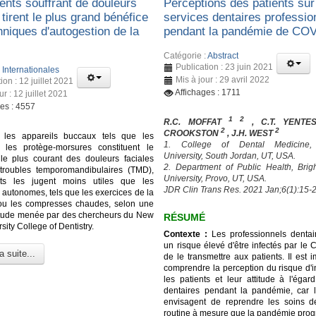
ents souffrant de douleurs
Perceptions des patients sur
 tirent le plus grand bénéfice
services dentaires professio
hniques d'autogestion de la
pendant la pandémie de CO
Catégorie :
Abstract
Publication : 23 juin 2021
:
Internationales
Mis à jour : 29 avril 2022
ion : 12 juillet 2021
Affichages : 1711
ur : 12 juillet 2021
ges : 4557
1 2
R.C. MOFFAT
, C.T. YENT
2
2
CROOKSTON
, J.H. WEST
 les appareils buccaux tels que les
1. College of Dental Medicine
t les protège-morsures constituent le
University, South Jordan, UT, USA.
 le plus courant des douleurs faciales
2. Department of Public Health, Br
troubles temporomandibulaires (TMD),
University, Provo, UT, USA.
nts les jugent moins utiles que les
JDR Clin Trans Res. 2021 Jan;6(1):15-2
 autonomes, tels que les exercices de la
ou les compresses chaudes, selon une
étude menée par des chercheurs du New
RÉSUMÉ
sity College of Dentistry.
Contexte :
Les professionnels dentai
un risque élevé d'être infectés par le
a suite...
de le transmettre aux patients. Il est 
comprendre la perception du risque d'i
les patients et leur attitude à l'égar
dentaires pendant la pandémie, car l
envisagent de reprendre les soins d
routine à mesure que la pandémie prog