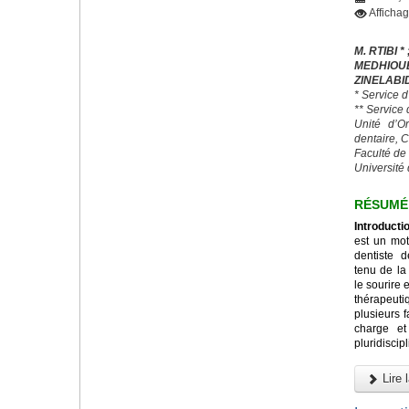
Afficha
M. RTIBI * 
MEDHIO
ZINELABI
* Service 
** Service
Unité d’O
dentaire, 
Faculté de
Université 
RÉSUMÉ
Introducti
est un mot
dentiste 
tenu de la
le sourire 
thérapeut
plusieurs 
charge et
pluridiscipl
Lire l