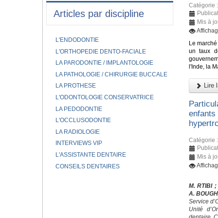
Catégorie 
Articles par discipline
Publica
Mis à j
Afficha
L'ENDODONTIE
Le marché 
un taux d
L'ORTHOPEDIE DENTO-FACIALE
gouverneme
LA PARODONTIE / IMPLANTOLOGIE
l'Inde, la 
LA PATHOLOGIE / CHIRURGIE BUCCALE
Lire l
LA PROTHESE
L'ODONTOLOGIE CONSERVATRICE
Particu
LA PEDODONTIE
enfants
L'OCCLUSODONTIE
hypertro
LA RADIOLOGIE
Catégorie 
INTERVIEWS VIP
Publica
L'ASSISTANTE DENTAIRE
Mis à j
Afficha
CONSEILS DENTAIRES
M. RTIBI
;
A. BOUG
Service d’
Unité d’O
dentaire, 