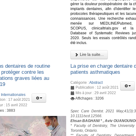
gérer la douleur postopératoire de la c
implants dentaires, afin d'identifier l
protocoles thérapeutiques et les lacun
connaissances. Une recherche exhau
menée sur MEDLINE/Pubmed,
SCOPUS, clinicaltrials.gov et l
Database of Systematic Reviews ju
2020. Seuls les essais contrôlés ran
été inclus.
Lire la suite...
s dentaires de routine
La prise en charge dentaire 
 protéger contre les
patients asthmatiques
ations graves liées au
Catégorie :
Abstract
19
Publication : 12 août 2021
Mis à jour : 29 avril 2022
:
Internationales
Affichages : 3206
tion : 17 août 2021
ur : 15 avril 2022
ges : 3883
Spec Care Dentist. 2021 May;41(3):3
10.1111/scd.12566.
Ehsan BAGHANI * , Aviv OUANOUNO
* Faculty of Dentistry, The University
Toronto, Ontario.
** Faculty of Dentistry, Department 