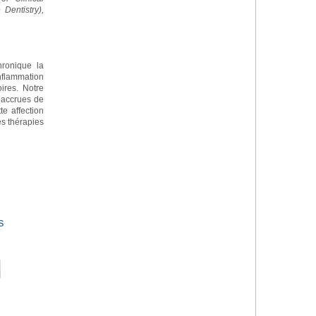
Dentistry),
chronique la
nflammation
ires. Notre
 accrues de
te affection
s thérapies
s