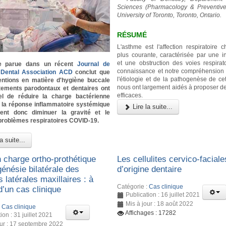
Sciences (Pharmacology & Preventive 
University of Toronto, Toronto, Ontario.
RÉSUMÉ
L'asthme est l'affection respiratoire 
plus courante, caractérisée par une i
et une obstruction des voies respirato
e parue dans un récent
Journal de
connaissance et notre compréhension
a Dental Association ACD
conclut que
l'étiologie et de la pathogenèse de cet
ventions en matière d'hygiène buccale
nous ont largement aidés à proposer de
itements parodontaux et dentaires ont
efficaces.
iel de réduire la charge bactérienne
t la réponse inflammatoire systémique
Lire la suite...
ient donc diminuer la gravité et le
problèmes respiratoires COVID-19.
a suite...
n charge ortho-prothétique
Les cellulites cervico-faciale
énésie bilatérale des
d’origine dentaire
s latérales maxillaires : à
Catégorie :
Cas clinique
d’un cas clinique
Publication : 16 juillet 2021
Mis à jour : 18 août 2022
:
Cas clinique
Affichages : 17282
ion : 31 juillet 2021
our : 17 septembre 2022