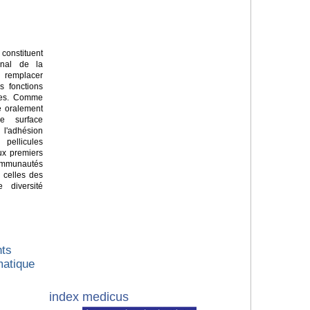
constituent
senal de la
ur remplacer
s fonctions
ques. Comme
e oralement
e surface
'adhésion
pellicules
Aux premiers
ommunautés
 celles des
 diversité
nts
matique
index medicus