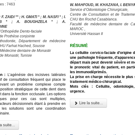
ges : 7463
W. MAHFOUD, M. KHAZANA, I. BENY
Service d’Odontologie Chirurgicale,
Centre de Consultation et de Traiteme
; F. ZAIDI ** ; H. GMATI * ; M. NASFI * ; I.
CHU Ibn Rochd Casablanca.
UB * ; A. BOUGHZELA * ; A.
Faculté de médecine dentaire de Ca
DINE
MAROC ,
d’Orthopédie Dento-faciale
Université Hassan II
 de Prothèse conjointe
rthodontie, Département de médecine
RÉSUMÉ
CHU Farhat Hached, Sousse
 Médecine dentaire de Monastir
La cellulite cervico-faciale d’origine 
de Monastir, Tunisie
une pathologie fréquente, d’apparenc
départ mais peut devenir sévère et me
le pronostic vital du patient, en part
les immunodéprimés.
on :
L’agénésie des incisives latérales
La prise en charge nécessite le plus
if de consultation fréquent qui place le
traitement médico-chirurgical.
devant un problème complexe compte
Mots clés : Cellulite, odontologie,
 position stratégique de cette dent dans
urgence.
et dans la fonction occlusale. Les options
iques pour ces cas sont multiples,
Lire la suite...
facteurs décisionnels étant à prendre en
 les solutions sont une coordination
inaire.
a suite...