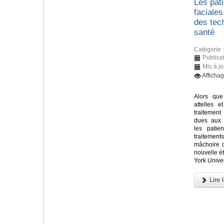
Les pati
faciales
des tec
santé
Catégorie 
Publicat
Mis à jo
Afficha
Alors que
attelles e
traitement
dues aux 
les patie
traitements
mâchoire 
nouvelle 
York Univer
Lire l