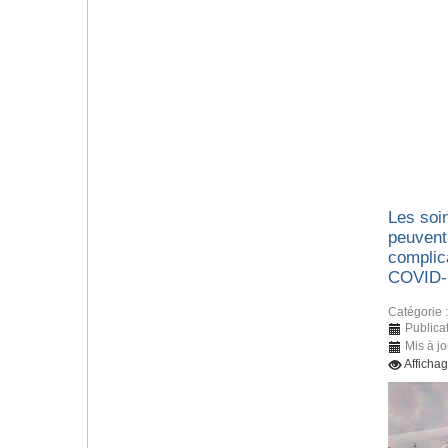
Les soin
peuvent
complic
COVID-
Catégorie 
Publica
Mis à jo
Afficha