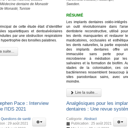
 Médecine dentaire de Monastir
Sweden.
de Monastir, Tunisie
RÉSUMÉ
Les implants dentaires ostéo-intégrés 
principal de cette étude était d’identifier
un outil révolutionnaire dans l'ar
ies squelettiques et dentoalvéolaires
dentisterie reconstructive, utilisé po
induites par une obstruction respiratoire
les dents manquantes et restaurer le
 hypertrophie des tonsilles palatines.
masticatoires, occlusales et esthéti
les dents naturelles, la partie exposé
des implants dentaires offre un
a suite...
immaculée sans perte pour l
microbienne à médiation par les 
salivaires et la formation de biofilm. 
stades de la colonisation, ces c
bactériennes ressemblent beaucoup à
sites parodontaux sains, avec une
moindre.
Lire la suite...
ephen Pace : Interview
Analgésiques pour les impla
de l'IDS 2021
dentaires : Une revue systé
:
Questions de santé
Catégorie :
Abstract
tion : 29 août 2021
Publication : 25 août 2021