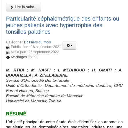
Lire la suite...
Particularité céphalométrique des enfants ou
jeunes patients avec hypertrophie des
tonsilles palatines
Catégorie :
Dossiers du mois
Publication : 16 septembre 2021
Mis à jour : 26 septembre 2022
Affichages : 6853
M. RTIBI
; M. NASFI ; I. MEDHIOUB
; H. GMATI
; A.
BOUGHZELA
; A. ZINELABIDINE
Service d’Orthopédie Dento-faciale
Unité d’Orthodontie, Département de médecine dentaire, CHU
Farhat Hached, Sousse
Faculté de Médecine dentaire de Monastir
Université de Monastir, Tunisie
RÉSUMÉ
L’objectif principal de cette étude était d’identifier les anomalies
squelettiques et dentoalvéolaires sagittales induites par une