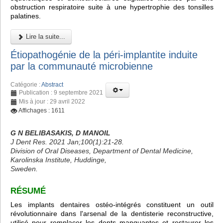
obstruction respiratoire suite à une hypertrophie des tonsilles
palatines.
Lire la suite...
Étiopathogénie de la péri-implantite induite
par la communauté microbienne
Catégorie :
Abstract
Publication : 9 septembre 2021
Mis à jour : 29 avril 2022
Affichages : 1611
G N BELIBASAKIS, D MANOIL
J Dent Res. 2021 Jan;100(1):21-28.
Division of Oral Diseases, Department of Dental Medicine,
Karolinska Institute, Huddinge,
Sweden.
RÉSUMÉ
Les implants dentaires ostéo-intégrés constituent un outil
révolutionnaire dans l'arsenal de la dentisterie reconstructive,
utilisé pour remplacer les dents manquantes et restaurer les