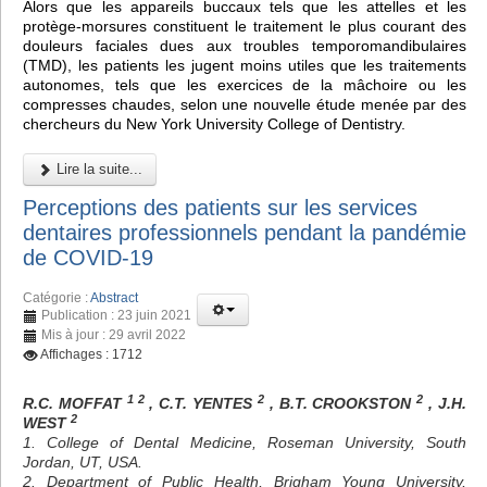
Alors que les appareils buccaux tels que les attelles et les
protège-morsures constituent le traitement le plus courant des
douleurs faciales dues aux troubles temporomandibulaires
(TMD), les patients les jugent moins utiles que les traitements
autonomes, tels que les exercices de la mâchoire ou les
compresses chaudes, selon une nouvelle étude menée par des
chercheurs du New York University College of Dentistry.
Lire la suite...
Perceptions des patients sur les services
dentaires professionnels pendant la pandémie
de COVID-19
Catégorie :
Abstract
Publication : 23 juin 2021
Mis à jour : 29 avril 2022
Affichages : 1712
1 2
2
2
R.C. MOFFAT
, C.T. YENTES
, B.T. CROOKSTON
, J.H.
2
WEST
1. College of Dental Medicine, Roseman University, South
Jordan, UT, USA.
2. Department of Public Health, Brigham Young University,