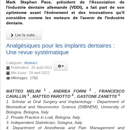
Mark Stephen Pace, président de l'Association de
l'industrie dentaire allemande (VDDI), a fait part de son
optimisme avant l'événement et des innovations qu'il
considère comme les moteurs de l'avenir de l'industrie
dentaire.
Lire la suite...
Analgésiques pour les implants dentaires :
Une revue systématique
Catégorie :
Abstract
Publication : 25 août 2021
Mis à jour : 29 avril 2022
Affichages : 1792
1
2
MATTEO MELINI
, ANDREA FORNI
, FRANCESCO
3
4
5
CAVALLIN
, MATTEO PAROTTO
, GASTONE ZANETTE
1. Scholar at Oral Surgery and Implantology - Department of
Biomedical and Neuromotor Science (DIBINEM), University of
Bologna, Bologna, Italy.
2. Private Practice in Lodi, Bologna, Italy.
3. Independent Statistician, Solagna, Italy.
4. Department of Anesthesia and Pain Management and