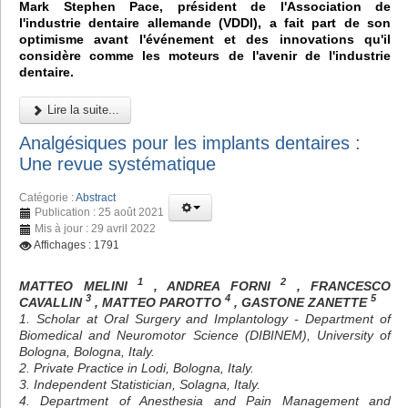
Mark Stephen Pace, président de l'Association de
l'industrie dentaire allemande (VDDI), a fait part de son
optimisme avant l'événement et des innovations qu'il
considère comme les moteurs de l'avenir de l'industrie
dentaire.
Lire la suite...
Analgésiques pour les implants dentaires :
Une revue systématique
Catégorie :
Abstract
Publication : 25 août 2021
Mis à jour : 29 avril 2022
Affichages : 1791
1
2
MATTEO MELINI
, ANDREA FORNI
, FRANCESCO
3
4
5
CAVALLIN
, MATTEO PAROTTO
, GASTONE ZANETTE
1. Scholar at Oral Surgery and Implantology - Department of
Biomedical and Neuromotor Science (DIBINEM), University of
Bologna, Bologna, Italy.
2. Private Practice in Lodi, Bologna, Italy.
3. Independent Statistician, Solagna, Italy.
4. Department of Anesthesia and Pain Management and