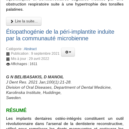
obstruction respiratoire suite à une hypertrophie des tonsilles
palatines.
Lire la suite...
Étiopathogénie de la péri-implantite induite
par la communauté microbienne
Catégorie :
Abstract
Publication : 9 septembre 2021
Mis à jour : 29 avril 2022
Affichages : 1611
G N BELIBASAKIS, D MANOIL
J Dent Res. 2021 Jan;100(1):21-28.
Division of Oral Diseases, Department of Dental Medicine,
Karolinska Institute, Huddinge,
Sweden.
RÉSUMÉ
Les implants dentaires ostéo-intégrés constituent un outil
révolutionnaire dans l'arsenal de la dentisterie reconstructive,
utilisé pour remplacer les dents manquantes et restaurer les