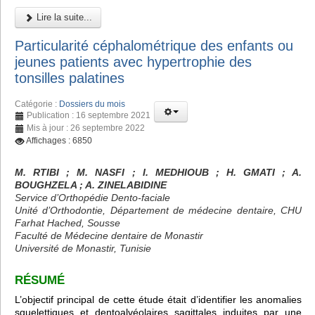
Lire la suite...
Particularité céphalométrique des enfants ou
jeunes patients avec hypertrophie des
tonsilles palatines
Catégorie :
Dossiers du mois
Publication : 16 septembre 2021
Mis à jour : 26 septembre 2022
Affichages : 6850
M. RTIBI
; M. NASFI ; I. MEDHIOUB
; H. GMATI
; A.
BOUGHZELA
; A. ZINELABIDINE
Service d’Orthopédie Dento-faciale
Unité d’Orthodontie, Département de médecine dentaire, CHU
Farhat Hached, Sousse
Faculté de Médecine dentaire de Monastir
Université de Monastir, Tunisie
RÉSUMÉ
L’objectif principal de cette étude était d’identifier les anomalies
squelettiques et dentoalvéolaires sagittales induites par une