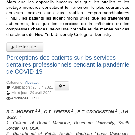
Alors que les appareils buccaux tels que les attelles et les
protège-morsures constituent le traitement le plus courant des
douleurs faciales dues aux troubles temporomandibulaires
(TMD), les patients les jugent moins utiles que les traitements
autonomes, tels que les exercices de la mâchoire ou les
compresses chaudes, selon une nouvelle étude menée par des
chercheurs du New York University College of Dentistry.
Lire la suite...
Perceptions des patients sur les services
dentaires professionnels pendant la pandémie
de COVID-19
Catégorie :
Abstract
Publication : 23 juin 2021
Mis à jour : 29 avril 2022
Affichages : 1711
1 2
2
2
R.C. MOFFAT
, C.T. YENTES
, B.T. CROOKSTON
, J.H.
2
WEST
1. College of Dental Medicine, Roseman University, South
Jordan, UT, USA.
2. Department of Public Health, Brigham Young University,