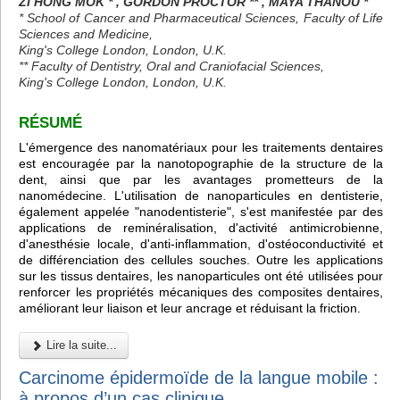
ZI HONG MOK * , GORDON PROCTOR ** , MAYA THANOU *
* School of Cancer and Pharmaceutical Sciences, Faculty of Life
Sciences and Medicine,
King's College London, London, U.K.
** Faculty of Dentistry, Oral and Craniofacial Sciences,
King's College London, London, U.K.
RÉSUMÉ
L'émergence des nanomatériaux pour les traitements dentaires
est encouragée par la nanotopographie de la structure de la
dent, ainsi que par les avantages prometteurs de la
nanomédecine. L'utilisation de nanoparticules en dentisterie,
également appelée "nanodentisterie", s'est manifestée par des
applications de reminéralisation, d'activité antimicrobienne,
d'anesthésie locale, d'anti-inflammation, d'ostéoconductivité et
de différenciation des cellules souches. Outre les applications
sur les tissus dentaires, les nanoparticules ont été utilisées pour
renforcer les propriétés mécaniques des composites dentaires,
améliorant leur liaison et leur ancrage et réduisant la friction.
Lire la suite...
Carcinome épidermoïde de la langue mobile :
à propos d’un cas clinique