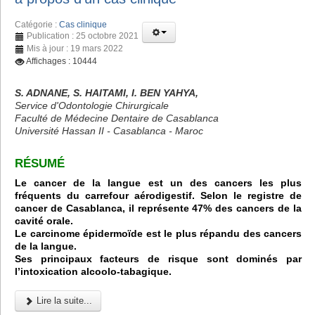
Catégorie :
Cas clinique
Publication : 25 octobre 2021
Mis à jour : 19 mars 2022
Affichages : 10444
S. ADNANE, S. HAITAMI, I. BEN YAHYA,
Service d'Odontologie Chirurgicale
Faculté de Médecine Dentaire de Casablanca
Université Hassan II - Casablanca - Maroc
RÉSUMÉ
Le cancer de la langue est un des cancers les plus
fréquents du carrefour aérodigestif. Selon le registre de
cancer de Casablanca, il représente 47% des cancers de la
cavité orale.
Le carcinome épidermoïde est le plus répandu des cancers
de la langue.
Ses principaux facteurs de risque sont dominés par
l’intoxication alcoolo-tabagique.
Lire la suite...