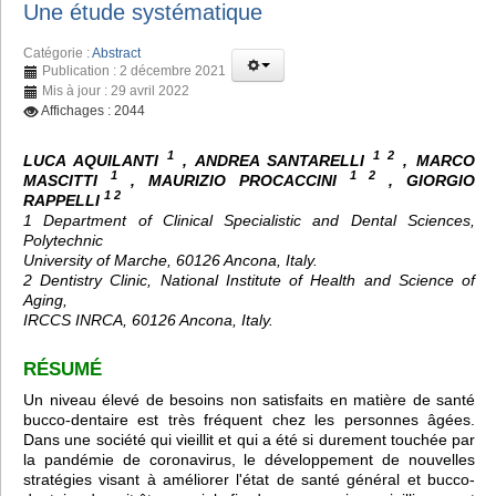
Une étude systématique
Catégorie :
Abstract
Publication : 2 décembre 2021
Mis à jour : 29 avril 2022
Affichages : 2044
1
1 2
LUCA AQUILANTI
, ANDREA SANTARELLI
, MARCO
1
1 2
MASCITTI
, MAURIZIO PROCACCINI
, GIORGIO
1 2
RAPPELLI
1 Department of Clinical Specialistic and Dental Sciences,
Polytechnic
University of Marche, 60126 Ancona, Italy.
2 Dentistry Clinic, National Institute of Health and Science of
Aging,
IRCCS INRCA, 60126 Ancona, Italy.
RÉSUMÉ
Un niveau élevé de besoins non satisfaits en matière de santé
bucco-dentaire est très fréquent chez les personnes âgées.
Dans une société qui vieillit et qui a été si durement touchée par
la pandémie de coronavirus, le développement de nouvelles
stratégies visant à améliorer l'état de santé général et bucco-