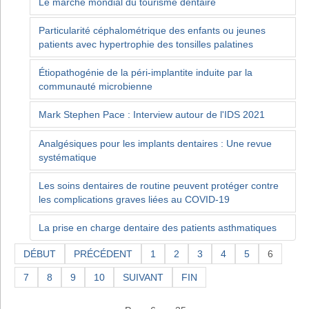
Le marché mondial du tourisme dentaire
Particularité céphalométrique des enfants ou jeunes
patients avec hypertrophie des tonsilles palatines
Étiopathogénie de la péri-implantite induite par la
communauté microbienne
Mark Stephen Pace : Interview autour de l'IDS 2021
Analgésiques pour les implants dentaires : Une revue
systématique
Les soins dentaires de routine peuvent protéger contre
les complications graves liées au COVID-19
La prise en charge dentaire des patients asthmatiques
DÉBUT
PRÉCÉDENT
1
2
3
4
5
6
7
8
9
10
SUIVANT
FIN