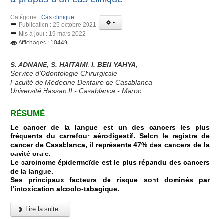
Catégorie :
Cas clinique
Publication : 25 octobre 2021
Mis à jour : 19 mars 2022
Affichages : 10449
S. ADNANE, S. HAITAMI, I. BEN YAHYA,
Service d'Odontologie Chirurgicale
Faculté de Médecine Dentaire de Casablanca
Université Hassan II - Casablanca - Maroc
RÉSUMÉ
Le cancer de la langue est un des cancers les plus
fréquents du carrefour aérodigestif. Selon le registre de
cancer de Casablanca, il représente 47% des cancers de la
cavité orale.
Le carcinome épidermoïde est le plus répandu des cancers
de la langue.
Ses principaux facteurs de risque sont dominés par
l’intoxication alcoolo-tabagique.
Lire la suite...