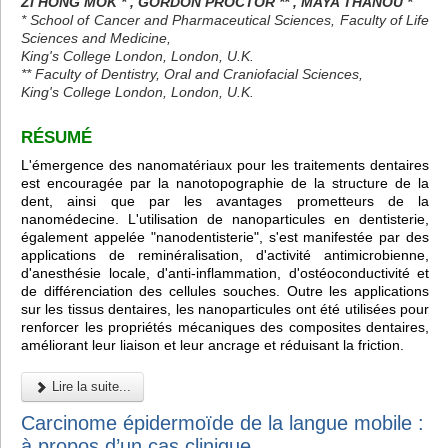
ZI HONG MOK * , GORDON PROCTOR ** , MAYA THANOU *
* School of Cancer and Pharmaceutical Sciences, Faculty of Life
Sciences and Medicine,
King's College London, London, U.K.
** Faculty of Dentistry, Oral and Craniofacial Sciences,
King's College London, London, U.K.
RÉSUMÉ
L'émergence des nanomatériaux pour les traitements dentaires
est encouragée par la nanotopographie de la structure de la
dent, ainsi que par les avantages prometteurs de la
nanomédecine. L'utilisation de nanoparticules en dentisterie,
également appelée "nanodentisterie", s'est manifestée par des
applications de reminéralisation, d'activité antimicrobienne,
d'anesthésie locale, d'anti-inflammation, d'ostéoconductivité et
de différenciation des cellules souches. Outre les applications
sur les tissus dentaires, les nanoparticules ont été utilisées pour
renforcer les propriétés mécaniques des composites dentaires,
améliorant leur liaison et leur ancrage et réduisant la friction.
Lire la suite...
Carcinome épidermoïde de la langue mobile :
à propos d’un cas clinique