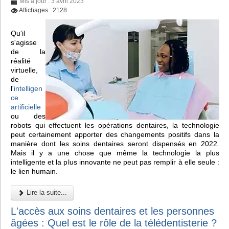
Mis à jour : 3 avril 2023
Affichages : 2128
Qu'il
s'agisse
de la
réalité
virtuelle,
de
l'
intelligen
ce
artificielle
ou des
robots qui effectuent les opérations dentaires, la technologie
peut certainement apporter des changements positifs dans la
manière dont les soins dentaires seront dispensés en 2022.
Mais il y a une chose que même la technologie la plus
intelligente et la plus innovante ne peut pas remplir à elle seule :
le lien humain.
Lire la suite...
L'accès aux soins dentaires et les personnes
âgées : Quel est le rôle de la télédentisterie ?