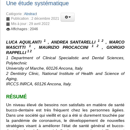
Une étude systématique
Catégorie :
Abstract
Publication : 2 décembre 2021
Mis à jour : 29 avril 2022
Affichages : 2046
1
1 2
LUCA AQUILANTI
, ANDREA SANTARELLI
, MARCO
1
1 2
MASCITTI
, MAURIZIO PROCACCINI
, GIORGIO
1 2
RAPPELLI
1 Department of Clinical Specialistic and Dental Sciences,
Polytechnic
University of Marche, 60126 Ancona, Italy.
2 Dentistry Clinic, National Institute of Health and Science of
Aging,
IRCCS INRCA, 60126 Ancona, Italy.
RÉSUMÉ
Un niveau élevé de besoins non satisfaits en matière de santé
bucco-dentaire est très fréquent chez les personnes âgées.
Dans une société qui vieillit et qui a été si durement touchée par
la pandémie de coronavirus, le développement de nouvelles
stratégies visant à améliorer l'état de santé général et bucco-