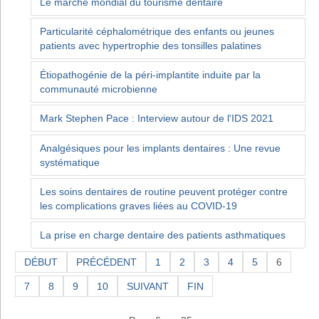
Le marché mondial du tourisme dentaire
Particularité céphalométrique des enfants ou jeunes
patients avec hypertrophie des tonsilles palatines
Étiopathogénie de la péri-implantite induite par la
communauté microbienne
Mark Stephen Pace : Interview autour de l'IDS 2021
Analgésiques pour les implants dentaires : Une revue
systématique
Les soins dentaires de routine peuvent protéger contre
les complications graves liées au COVID-19
La prise en charge dentaire des patients asthmatiques
DÉBUT
PRÉCÉDENT
1
2
3
4
5
6
7
8
9
10
SUIVANT
FIN