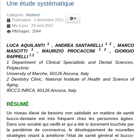
Une étude systématique
Catégorie :
Abstract
Publication : 2 décembre 2021
Mis à jour : 29 avril 2022
Affichages : 2044
1
1 2
LUCA AQUILANTI
, ANDREA SANTARELLI
, MARCO
1
1 2
MASCITTI
, MAURIZIO PROCACCINI
, GIORGIO
1 2
RAPPELLI
1 Department of Clinical Specialistic and Dental Sciences,
Polytechnic
University of Marche, 60126 Ancona, Italy.
2 Dentistry Clinic, National Institute of Health and Science of
Aging,
IRCCS INRCA, 60126 Ancona, Italy.
RÉSUMÉ
Un niveau élevé de besoins non satisfaits en matière de santé
bucco-dentaire est très fréquent chez les personnes âgées.
Dans une société qui vieillit et qui a été si durement touchée par
la pandémie de coronavirus, le développement de nouvelles
stratégies visant à améliorer l'état de santé général et bucco-