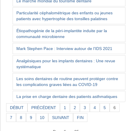
Le marché mondial du tourisme dentaire
Particularité céphalométrique des enfants ou jeunes
patients avec hypertrophie des tonsilles palatines
Étiopathogénie de la péri-implantite induite par la
communauté microbienne
Mark Stephen Pace : Interview autour de l'IDS 2021
Analgésiques pour les implants dentaires : Une revue
systématique
Les soins dentaires de routine peuvent protéger contre
les complications graves liées au COVID-19
La prise en charge dentaire des patients asthmatiques
DÉBUT
PRÉCÉDENT
1
2
3
4
5
6
7
8
9
10
SUIVANT
FIN