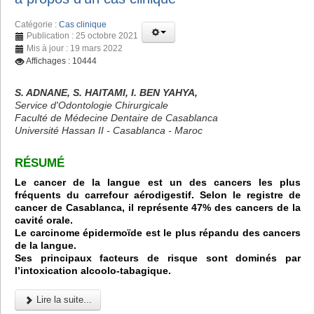
Catégorie :
Cas clinique
Publication : 25 octobre 2021
Mis à jour : 19 mars 2022
Affichages : 10444
S. ADNANE, S. HAITAMI, I. BEN YAHYA,
Service d'Odontologie Chirurgicale
Faculté de Médecine Dentaire de Casablanca
Université Hassan II - Casablanca - Maroc
RÉSUMÉ
Le cancer de la langue est un des cancers les plus
fréquents du carrefour aérodigestif. Selon le registre de
cancer de Casablanca, il représente 47% des cancers de la
cavité orale.
Le carcinome épidermoïde est le plus répandu des cancers
de la langue.
Ses principaux facteurs de risque sont dominés par
l’intoxication alcoolo-tabagique.
Lire la suite...