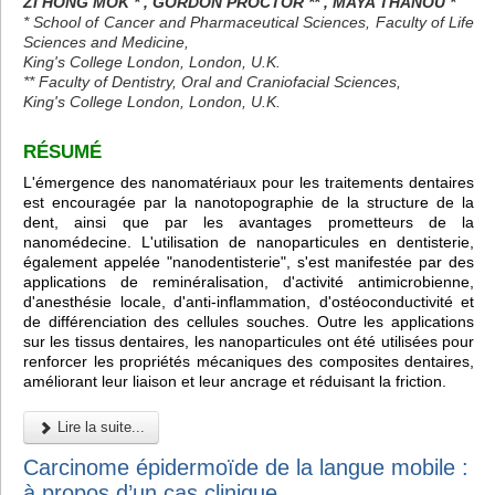
ZI HONG MOK * , GORDON PROCTOR ** , MAYA THANOU *
* School of Cancer and Pharmaceutical Sciences, Faculty of Life
Sciences and Medicine,
King's College London, London, U.K.
** Faculty of Dentistry, Oral and Craniofacial Sciences,
King's College London, London, U.K.
RÉSUMÉ
L'émergence des nanomatériaux pour les traitements dentaires
est encouragée par la nanotopographie de la structure de la
dent, ainsi que par les avantages prometteurs de la
nanomédecine. L'utilisation de nanoparticules en dentisterie,
également appelée "nanodentisterie", s'est manifestée par des
applications de reminéralisation, d'activité antimicrobienne,
d'anesthésie locale, d'anti-inflammation, d'ostéoconductivité et
de différenciation des cellules souches. Outre les applications
sur les tissus dentaires, les nanoparticules ont été utilisées pour
renforcer les propriétés mécaniques des composites dentaires,
améliorant leur liaison et leur ancrage et réduisant la friction.
Lire la suite...
Carcinome épidermoïde de la langue mobile :
à propos d’un cas clinique