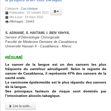
Catégorie :
Cas clinique
Publication : 25 octobre 2021
Mis à jour : 19 mars 2022
Affichages : 10443
S. ADNANE, S. HAITAMI, I. BEN YAHYA,
Service d'Odontologie Chirurgicale
Faculté de Médecine Dentaire de Casablanca
Université Hassan II - Casablanca - Maroc
RÉSUMÉ
Le cancer de la langue est un des cancers les plus
fréquents du carrefour aérodigestif. Selon le registre de
cancer de Casablanca, il représente 47% des cancers de la
cavité orale.
Le carcinome épidermoïde est le plus répandu des cancers
de la langue.
Ses principaux facteurs de risque sont dominés par
l’intoxication alcoolo-tabagique.
Lire la suite...