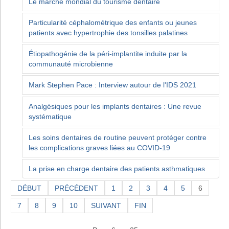
Le marché mondial du tourisme dentaire
Particularité céphalométrique des enfants ou jeunes
patients avec hypertrophie des tonsilles palatines
Étiopathogénie de la péri-implantite induite par la
communauté microbienne
Mark Stephen Pace : Interview autour de l'IDS 2021
Analgésiques pour les implants dentaires : Une revue
systématique
Les soins dentaires de routine peuvent protéger contre
les complications graves liées au COVID-19
La prise en charge dentaire des patients asthmatiques
DÉBUT
PRÉCÉDENT
1
2
3
4
5
6
7
8
9
10
SUIVANT
FIN