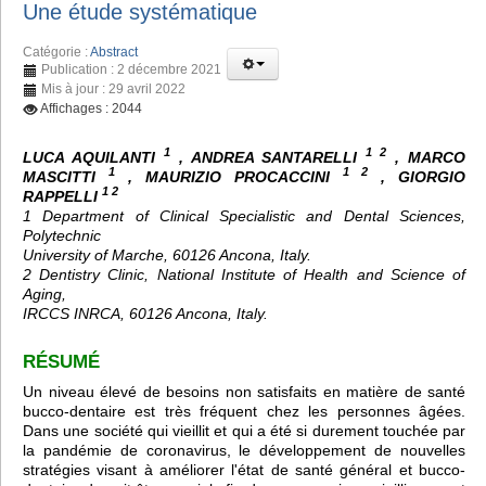
Une étude systématique
Catégorie :
Abstract
Publication : 2 décembre 2021
Mis à jour : 29 avril 2022
Affichages : 2044
1
1 2
LUCA AQUILANTI
, ANDREA SANTARELLI
, MARCO
1
1 2
MASCITTI
, MAURIZIO PROCACCINI
, GIORGIO
1 2
RAPPELLI
1 Department of Clinical Specialistic and Dental Sciences,
Polytechnic
University of Marche, 60126 Ancona, Italy.
2 Dentistry Clinic, National Institute of Health and Science of
Aging,
IRCCS INRCA, 60126 Ancona, Italy.
RÉSUMÉ
Un niveau élevé de besoins non satisfaits en matière de santé
bucco-dentaire est très fréquent chez les personnes âgées.
Dans une société qui vieillit et qui a été si durement touchée par
la pandémie de coronavirus, le développement de nouvelles
stratégies visant à améliorer l'état de santé général et bucco-