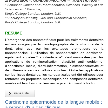
ZI HONG MOK * , GORDON PROCTOR ** , MAYA THANOU *
* School of Cancer and Pharmaceutical Sciences, Faculty of Life
Sciences and Medicine,
King's College London, London, U.K.
** Faculty of Dentistry, Oral and Craniofacial Sciences,
King's College London, London, U.K.
RÉSUMÉ
L'émergence des nanomatériaux pour les traitements dentaires
est encouragée par la nanotopographie de la structure de la
dent, ainsi que par les avantages prometteurs de la
nanomédecine. L'utilisation de nanoparticules en dentisterie,
également appelée "nanodentisterie", s'est manifestée par des
applications de reminéralisation, d'activité antimicrobienne,
d'anesthésie locale, d'anti-inflammation, d'ostéoconductivité et
de différenciation des cellules souches. Outre les applications
sur les tissus dentaires, les nanoparticules ont été utilisées pour
renforcer les propriétés mécaniques des composites dentaires,
améliorant leur liaison et leur ancrage et réduisant la friction.
Lire la suite...
Carcinome épidermoïde de la langue mobile :
à propos d’un cas clinique