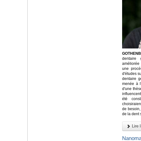
GOTHENBU
dentaire 
améliorée
une procé
d'études su
dentaire g
menée à l
d'une thès
influencent
été cons
choisiraie
de besoin, 
de la dent 
Lire l
Nanomat