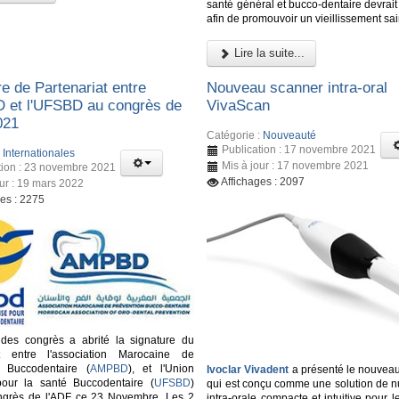
santé général et bucco-dentaire devrait 
afin de promouvoir un vieillissement sai
Lire la suite...
e de Partenariat entre
Nouveau scanner intra-oral
 et l'UFSBD au congrès de
VivaScan
021
Catégorie :
Nouveauté
Publication : 17 novembre 2021
:
Internationales
Mis à jour : 17 novembre 2021
tion : 23 novembre 2021
Affichages : 2097
our : 19 mars 2022
ges : 2275
 des congrès a abrité la signature du
at entre l'association Marocaine de
n Buccodentaire (
AMPBD
), et l'Union
Ivoclar Vivadent
a présenté le nouvea
pour la santé Buccodentaire (
UFSBD
)
qui est conçu comme une solution de n
ongrès de l'ADF ce 23 Novembre. Les 2
intra-orale compacte et intuitive pour