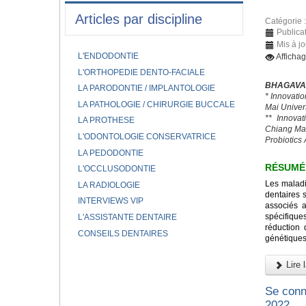
Articles par discipline
Catégorie 
Publica
Mis à jo
L'ENDODONTIE
Afficha
L'ORTHOPEDIE DENTO-FACIALE
BHAGAVAT
LA PARODONTIE / IMPLANTOLOGIE
* Innovati
LA PATHOLOGIE / CHIRURGIE BUCCALE
Mai Univer
** Innovat
LA PROTHESE
Chiang Mai
L'ODONTOLOGIE CONSERVATRICE
Probiotics
LA PEDODONTIE
RÉSUMÉ
L'OCCLUSODONTIE
Les maladi
LA RADIOLOGIE
dentaires 
INTERVIEWS VIP
associés 
spécifique
L'ASSISTANTE DENTAIRE
réduction 
CONSEILS DENTAIRES
génétiques 
Lire l
Se conn
2022