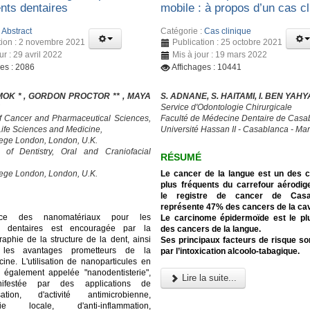
ents dentaires
mobile : à propos d’un cas cl
:
Abstract
Catégorie :
Cas clinique
tion : 2 novembre 2021
Publication : 25 octobre 2021
ur : 29 avril 2022
Mis à jour : 19 mars 2022
ges : 2086
Affichages : 10441
MOK * , GORDON PROCTOR ** , MAYA
S. ADNANE, S. HAITAMI, I. BEN YAHY
Service d'Odontologie Chirurgicale
f Cancer and Pharmaceutical Sciences,
Faculté de Médecine Dentaire de Casa
 Life Sciences and Medicine,
Université Hassan II - Casablanca - Ma
lege London, London, U.K.
y of Dentistry, Oral and Craniofacial
RÉSUMÉ
lege London, London, U.K.
Le cancer de la langue est un des 
plus fréquents du carrefour aérodige
le registre de cancer de Casab
représente 47% des cancers de la cavi
nce des nanomatériaux pour les
Le carcinome épidermoïde est le pl
ts dentaires est encouragée par la
des cancers de la langue.
aphie de la structure de la dent, ainsi
Ses principaux facteurs de risque s
les avantages prometteurs de la
par l’intoxication alcoolo-tabagique.
ne. L'utilisation de nanoparticules en
e, également appelée "nanodentisterie",
Lire la suite...
nifestée par des applications de
isation, d'activité antimicrobienne,
ésie locale, d'anti-inflammation,