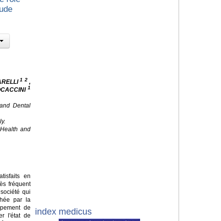
tude
1 2
ARELLI
,
1
OCACCINI
 and Dental
ly.
f Health and
isfaits en
ès fréquent
société qui
chée par la
ppement de
index medicus
r l'état de