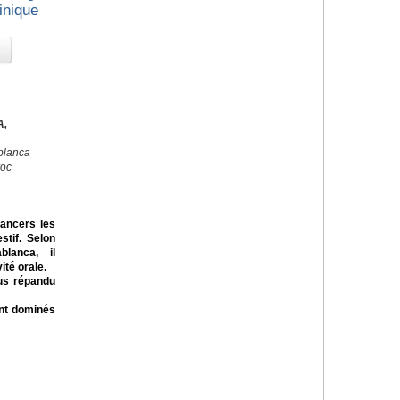
inique
A,
blanca
roc
cancers les
stif. Selon
lanca, il
té orale.
us répandu
ont dominés