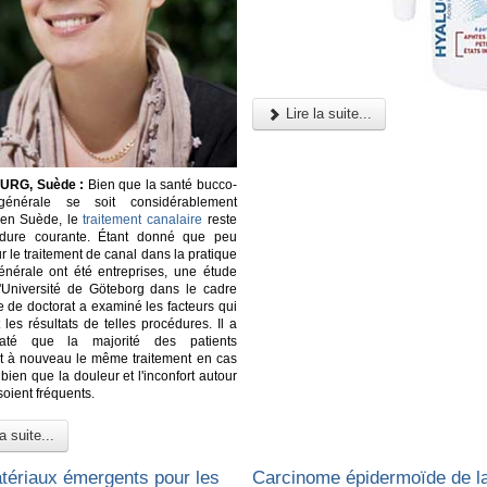
Lire la suite...
RG, Suède :
Bien que la santé bucco-
générale se soit considérablement
 en Suède, le
traitement canalaire
reste
dure courante. Étant donné que peu
r le traitement de canal dans la pratique
énérale ont été entreprises, une étude
'Université de Göteborg dans le cadre
e de doctorat a examiné les facteurs qui
 les résultats de telles procédures. Il a
taté que la majorité des patients
nt à nouveau le même traitement en cas
bien que la douleur et l'inconfort autour
soient fréquents.
a suite...
ériaux émergents pour les
Carcinome épidermoïde de l