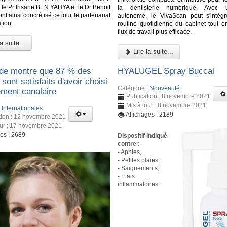
, le Pr Ihsane BEN YAHYA et le Dr Benoit
la dentisterie numérique. Avec 
 ainsi concrétisé ce jour le partenariat
autonome, le VivaScan peut s'intég
tion.
routine quotidienne du cabinet tout en
flux de travail plus efficace.
a suite...
Lire la suite...
de montre que 87 % des
HYALUGEL Spray Buccal
 sont satisfaits d'avoir choisi
Catégorie :
Nouveauté
ement canalaire
Publication : 8 novembre 2021
Mis à jour : 8 novembre 2021
:
Internationales
Affichages : 2189
tion : 12 novembre 2021
our : 17 novembre 2021
ges : 2689
Dispositif indiqué
contre :
- Aphtes,
- Petites plaies,
- Saignements,
- Etats
inflammatoires.