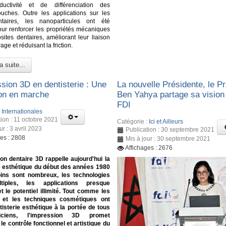
nductivité et de différenciation des
ouches. Outre les applications sur les
ntaires, les nanoparticules ont été
pour renforcer les propriétés mécaniques
ites dentaires, améliorant leur liaison
age et réduisant la friction.
a suite...
ssion 3D en dentisterie : Une
La nouvelle Présidente, le Pr
ion en marche
Ben Yahya partage sa vision 
FDI
:
Internationales
tion : 11 octobre 2021
Catégorie :
Ici et Ailleurs
ur : 3 avril 2023
Publication : 30 septembre 2021
ges : 2808
Mis à jour : 30 septembre 2021
Affichages : 2676
on dentaire 3D rappelle aujourd'hui la
e esthétique du début des années 1980
oins sont nombreux, les technologies
tiples, les applications presque
et le potentiel illimité. Tout comme les
 et les techniques cosmétiques ont
tisterie esthétique à la portée de tous
iciens, l'impression 3D promet
le contrôle fonctionnel et artistique du