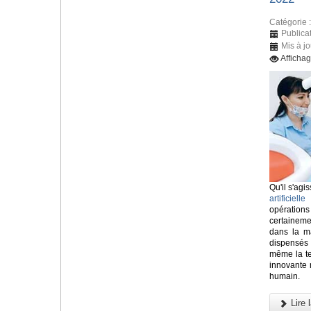
Catégorie 
Publica
Mis à jo
Afficha
Qu'il s'agis
artificielle
o
opératio
certainem
dans la ma
dispensés
même la tec
innovante n
humain.
Lire l