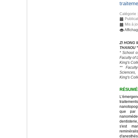
traitem
Catégorie 
Publica
Mis à jo
Afficha
ZI HONG 
THANOU *
* School o
Faculty of
King's Col
** Facult
Sciences,
King's Col
RÉSUMÉ
L'émerge
traitemen
nanotopogr
que par 
nanomédeci
dentisteri
s'est ma
reminéral
d'anesth