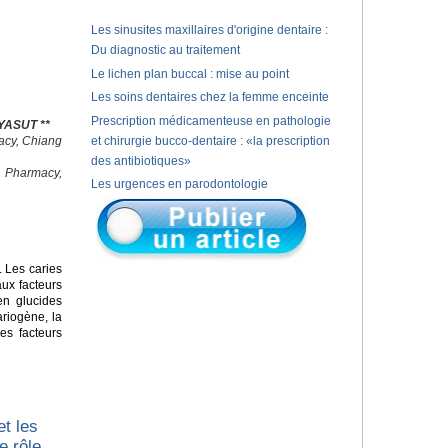
Les sinusites maxillaires d'origine dentaire :
Du diagnostic au traitement
Le lichen plan buccal : mise au point
Les soins dentaires chez la femme enceinte
Prescription médicamenteuse en pathologie
YASUT **
macy, Chiang
et chirurgie bucco-dentaire : «la prescription
des antibiotiques»
f Pharmacy,
Les urgences en parodontologie
 Les caries
ux facteurs
en glucides
ariogène, la
les facteurs
et les
e rôle