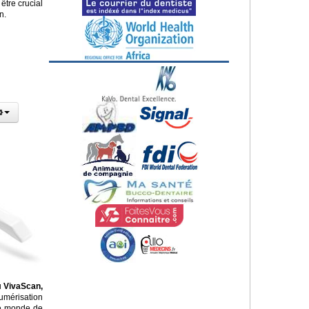
être crucial
n.
u
VivaScan,
umérisation
 le monde de