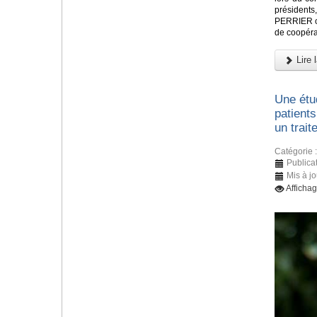
présidents
PERRIER ont
de coopéra
Lire l
Une étu
patients
un trait
Catégorie 
Publica
Mis à j
Afficha