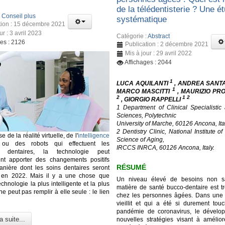
de la télédentisterie ? Une é
:
Conseil plus
systématique
tion : 15 décembre 2021
ur : 3 avril 2023
Catégorie :
Abstract
ges : 2126
Publication : 2 décembre 2021
Mis à jour : 29 avril 2022
Affichages : 2044
1
LUCA AQUILANTI
, ANDREA SANT
1
MARCO MASCITTI
, MAURIZIO PR
2
1 2
, GIORGIO RAPPELLI
1 Department of Clinical Specialistic
Sciences, Polytechnic
University of Marche, 60126 Ancona, Ita
2 Dentistry Clinic, National Institute o
se de la réalité virtuelle, de l'
intelligence
Science of Aging,
u des robots qui effectuent les
IRCCS INRCA, 60126 Ancona, Italy.
ns dentaires, la technologie peut
ent apporter des changements positifs
RÉSUMÉ
nière dont les soins dentaires seront
 en 2022. Mais il y a une chose que
Un niveau élevé de besoins non sat
hnologie la plus intelligente et la plus
matière de santé bucco-dentaire est tr
e peut pas remplir à elle seule : le lien
chez les personnes âgées. Dans une 
vieillit et qui a été si durement tou
pandémie de coronavirus, le dévelo
a suite...
nouvelles stratégies visant à améliore