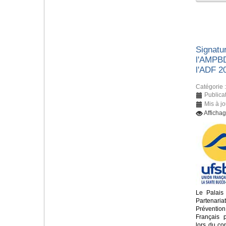
Signatur
l'AMPBD
l'ADF 2
Catégorie 
Publica
Mis à j
Afficha
Le Palais
Partenari
Préventio
Français 
lors du c