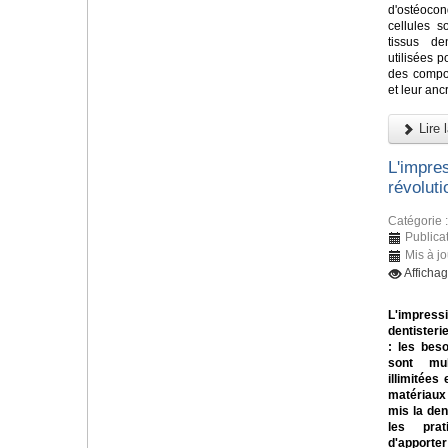
d'ostéoco
cellules s
tissus de
utilisées 
des compos
et leur ancr
Lire l
L'impre
révolut
Catégorie 
Publica
Mis à jo
Afficha
L'impressi
dentisteri
: les bes
sont mul
illimitées 
matériaux
mis la den
les prat
d'apporter 