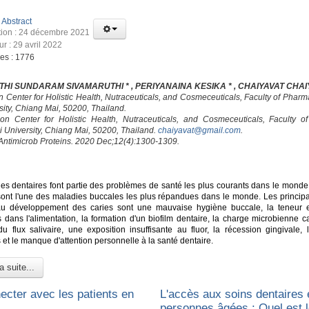
:
Abstract
tion : 24 décembre 2021
ur : 29 avril 2022
ges : 1776
HI SUNDARAM SIVAMARUTHI * , PERIYANAINA KESIKA * , CHAIYAVAT CHAI
on Center for Holistic Health, Nutraceuticals, and Cosmeceuticals, Faculty of Phar
sity, Chiang Mai, 50200, Thailand.
ion Center for Holistic Health, Nutraceuticals, and Cosmeceuticals, Faculty o
 University, Chiang Mai, 50200, Thailand.
chaiyavat@gmail.com
.
 Antimicrob Proteins. 2020 Dec;12(4):1300-1309.
es dentaires font partie des problèmes de santé les plus courants dans le monde.
sont l'une des maladies buccales les plus répandues dans le monde. Les principa
au développement des caries sont une mauvaise hygiène buccale, la teneur 
s dans l'alimentation, la formation d'un biofilm dentaire, la charge microbienne c
du flux salivaire, une exposition insuffisante au fluor, la récession gingivale, 
et le manque d'attention personnelle à la santé dentaire.
a suite...
ecter avec les patients en
L'accès aux soins dentaires 
personnes âgées : Quel est l