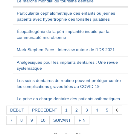
Le marché mondial du tourisme dentaire
Particularité céphalométrique des enfants ou jeunes
patients avec hypertrophie des tonsilles palatines
Étiopathogénie de la péri-implantite induite par la
communauté microbienne
Mark Stephen Pace : Interview autour de l'IDS 2021
Analgésiques pour les implants dentaires : Une revue
systématique
Les soins dentaires de routine peuvent protéger contre
les complications graves liées au COVID-19
La prise en charge dentaire des patients asthmatiques
DÉBUT
PRÉCÉDENT
1
2
3
4
5
6
7
8
9
10
SUIVANT
FIN