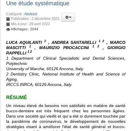
Une étude systématique
Catégorie :
Abstract
Publication : 2 décembre 2021
Mis à jour : 29 avril 2022
Affichages : 2044
1
1 2
LUCA AQUILANTI
, ANDREA SANTARELLI
, MARCO
1
1 2
MASCITTI
, MAURIZIO PROCACCINI
, GIORGIO
1 2
RAPPELLI
1 Department of Clinical Specialistic and Dental Sciences,
Polytechnic
University of Marche, 60126 Ancona, Italy.
2 Dentistry Clinic, National Institute of Health and Science of
Aging,
IRCCS INRCA, 60126 Ancona, Italy.
RÉSUMÉ
Un niveau élevé de besoins non satisfaits en matière de santé
bucco-dentaire est très fréquent chez les personnes âgées.
Dans une société qui vieillit et qui a été si durement touchée par
la pandémie de coronavirus, le développement de nouvelles
stratégies visant à améliorer l'état de santé général et bucco-