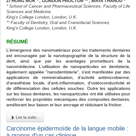
ZI HONG MOK * , GORDON PROCTOR ** , MAYA THANOU *
* School of Cancer and Pharmaceutical Sciences, Faculty of Life
Sciences and Medicine,
King's College London, London, U.K.
** Faculty of Dentistry, Oral and Craniofacial Sciences,
King's College London, London, U.K.
RÉSUMÉ
L'émergence des nanomatériaux pour les traitements dentaires
est encouragée par la nanotopographie de la structure de la
dent, ainsi que par les avantages prometteurs de la
nanomédecine. L'utilisation de nanoparticules en dentisterie,
également appelée "nanodentisterie", s'est manifestée par des
applications de reminéralisation, d'activité antimicrobienne,
d'anesthésie locale, d'anti-inflammation, d'ostéoconductivité et
de différenciation des cellules souches. Outre les applications
sur les tissus dentaires, les nanoparticules ont été utilisées pour
renforcer les propriétés mécaniques des composites dentaires,
améliorant leur liaison et leur ancrage et réduisant la friction.
Lire la suite...
Carcinome épidermoïde de la langue mobile :
à propos d’un cas clinique