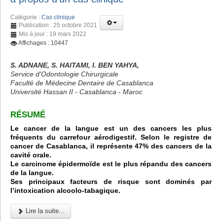
Catégorie :
Cas clinique
Publication : 25 octobre 2021
Mis à jour : 19 mars 2022
Affichages : 10447
S. ADNANE, S. HAITAMI, I. BEN YAHYA,
Service d'Odontologie Chirurgicale
Faculté de Médecine Dentaire de Casablanca
Université Hassan II - Casablanca - Maroc
RÉSUMÉ
Le cancer de la langue est un des cancers les plus
fréquents du carrefour aérodigestif. Selon le registre de
cancer de Casablanca, il représente 47% des cancers de la
cavité orale.
Le carcinome épidermoïde est le plus répandu des cancers
de la langue.
Ses principaux facteurs de risque sont dominés par
l’intoxication alcoolo-tabagique.
Lire la suite...