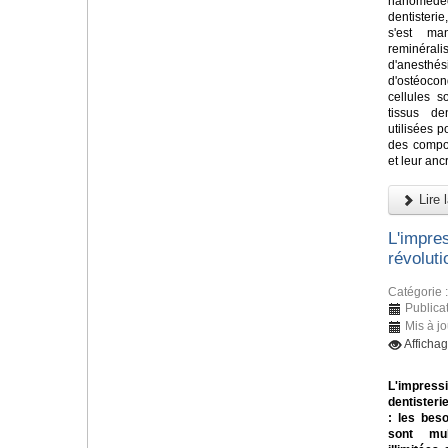
nanomédeci
dentisteri
s'est ma
reminéral
d'anesth
d'ostéoco
cellules s
tissus de
utilisées 
des compos
et leur ancr
Lire l
L'impre
révolut
Catégorie 
Publica
Mis à jo
Afficha
L'impressi
dentisteri
: les bes
sont mul