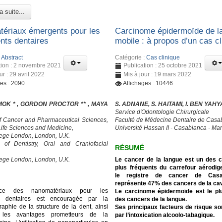
a suite...
ériaux émergents pour les
Carcinome épidermoïde de l
ents dentaires
mobile : à propos d’un cas cl
:
Abstract
Catégorie :
Cas clinique
tion : 2 novembre 2021
Publication : 25 octobre 2021
ur : 29 avril 2022
Mis à jour : 19 mars 2022
ges : 2090
Affichages : 10446
MOK * , GORDON PROCTOR ** , MAYA
S. ADNANE, S. HAITAMI, I. BEN YAHY
Service d'Odontologie Chirurgicale
f Cancer and Pharmaceutical Sciences,
Faculté de Médecine Dentaire de Casa
 Life Sciences and Medicine,
Université Hassan II - Casablanca - Ma
lege London, London, U.K.
y of Dentistry, Oral and Craniofacial
RÉSUMÉ
lege London, London, U.K.
Le cancer de la langue est un des 
plus fréquents du carrefour aérodige
le registre de cancer de Casab
représente 47% des cancers de la cavi
nce des nanomatériaux pour les
Le carcinome épidermoïde est le pl
ts dentaires est encouragée par la
des cancers de la langue.
aphie de la structure de la dent, ainsi
Ses principaux facteurs de risque s
les avantages prometteurs de la
par l’intoxication alcoolo-tabagique.