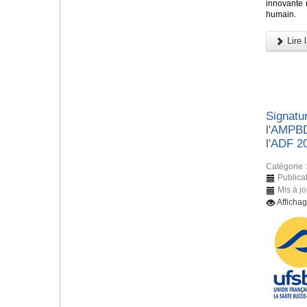
innovante n
humain.
Lire l
Signatur
l'AMPBD
l'ADF 2
Catégorie 
Publica
Mis à j
Afficha