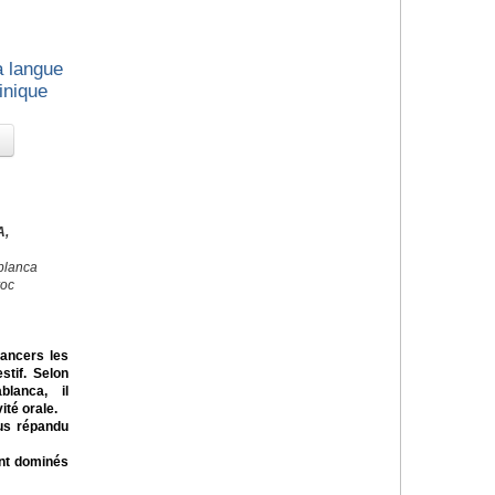
a langue
inique
A,
blanca
roc
cancers les
stif. Selon
lanca, il
té orale.
us répandu
ont dominés