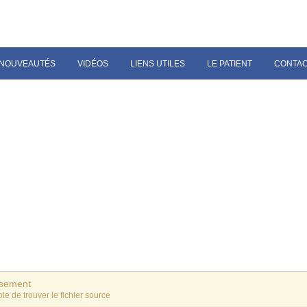
NOUVEAUTÉS
VIDÉOS
LIENS UTILES
LE PATIENT
CONTA
ssement
le de trouver le fichier source