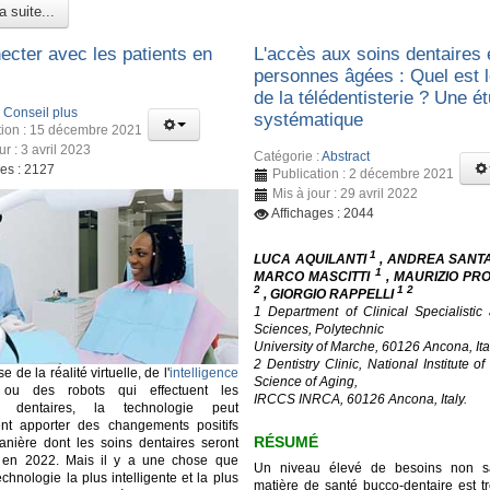
a suite...
ecter avec les patients en
L'accès aux soins dentaires 
personnes âgées : Quel est l
de la télédentisterie ? Une é
:
Conseil plus
systématique
tion : 15 décembre 2021
ur : 3 avril 2023
Catégorie :
Abstract
ges : 2127
Publication : 2 décembre 2021
Mis à jour : 29 avril 2022
Affichages : 2044
1
LUCA AQUILANTI
, ANDREA SANT
1
MARCO MASCITTI
, MAURIZIO PR
2
1 2
, GIORGIO RAPPELLI
1 Department of Clinical Specialistic
Sciences, Polytechnic
University of Marche, 60126 Ancona, Ita
2 Dentistry Clinic, National Institute o
se de la réalité virtuelle, de l'
intelligence
Science of Aging,
u des robots qui effectuent les
IRCCS INRCA, 60126 Ancona, Italy.
ns dentaires, la technologie peut
ent apporter des changements positifs
RÉSUMÉ
nière dont les soins dentaires seront
 en 2022. Mais il y a une chose que
Un niveau élevé de besoins non sat
hnologie la plus intelligente et la plus
matière de santé bucco-dentaire est tr