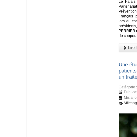
Le Palais
Partenari
Préventio
Français 
lors du c
présidents
PERRIER ont
de coopéra
Lire l
Une étu
patients
un trait
Catégorie 
Publica
Mis à j
Afficha