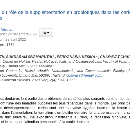
du rôle de la supplémentation en probiotiques dans les cari
es
:
Abstract
tion : 24 décembre 2021
ur : 29 avril 2022
ges : 1776
HI SUNDARAM SIVAMARUTHI * , PERIYANAINA KESIKA * , CHAIYAVAT CHAI
on Center for Holistic Health, Nutraceuticals, and Cosmeceuticals, Faculty of Phar
sity, Chiang Mai, 50200, Thailand.
ion Center for Holistic Health, Nutraceuticals, and Cosmeceuticals, Faculty o
 University, Chiang Mai, 50200, Thailand.
chaiyavat@gmail.com
.
 Antimicrob Proteins. 2020 Dec;12(4):1300-1309.
es dentaires font partie des problèmes de santé les plus courants dans le monde.
sont l'une des maladies buccales les plus répandues dans le monde. Les principa
au développement des caries sont une mauvaise hygiène buccale, la teneur 
s dans l'alimentation, la formation d'un biofilm dentaire, la charge microbienne c
du flux salivaire, une exposition insuffisante au fluor, la récession gingivale, 
et le manque d'attention personnelle à la santé dentaire.