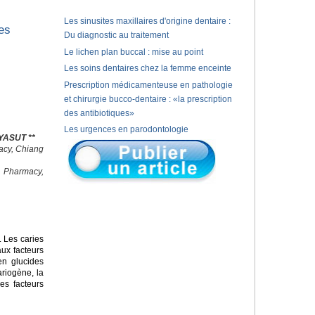
Les sinusites maxillaires d'origine dentaire :
es
Du diagnostic au traitement
Le lichen plan buccal : mise au point
Les soins dentaires chez la femme enceinte
Prescription médicamenteuse en pathologie
et chirurgie bucco-dentaire : «la prescription
des antibiotiques»
Les urgences en parodontologie
YASUT **
macy, Chiang
f Pharmacy,
 Les caries
ux facteurs
en glucides
ariogène, la
les facteurs