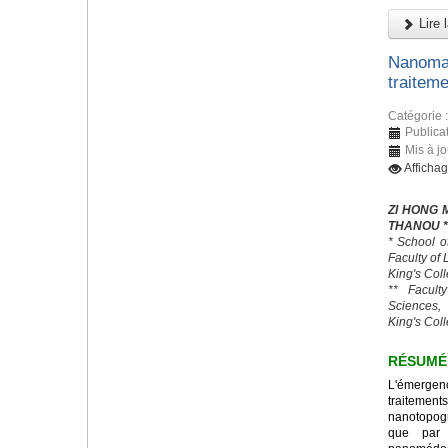
Lire l
Nanomat
traitem
Catégorie 
Publica
Mis à jo
Afficha
ZI HONG 
THANOU *
* School o
Faculty of
King's Col
** Facult
Sciences,
King's Col
RÉSUMÉ
L'émerge
traitemen
nanotopogr
que par 