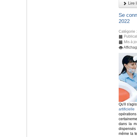
Lire l
Se conn
2022
Catégorie 
Publica
Mis à jo
Afficha
Qu'il s'agis
artificielle
o
opératio
certainem
dans la ma
dispensés
même la tec