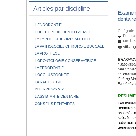
Articles par discipline
Examen 
dentair
L'ENDODONTIE
Catégorie 
L'ORTHOPEDIE DENTO-FACIALE
Publica
LA PARODONTIE / IMPLANTOLOGIE
Mis à jo
LA PATHOLOGIE / CHIRURGIE BUCCALE
Afficha
LA PROTHESE
BHAGAVAT
L'ODONTOLOGIE CONSERVATRICE
* Innovati
LA PEDODONTIE
Mai Univer
** Innovat
L'OCCLUSODONTIE
Chiang Mai
LA RADIOLOGIE
Probiotics
INTERVIEWS VIP
RÉSUMÉ
L'ASSISTANTE DENTAIRE
Les maladi
CONSEILS DENTAIRES
dentaires 
associés 
spécifique
réduction 
génétiques 