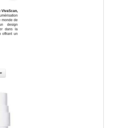
u
VivaScan,
umérisation
 le monde de
un design
rer dans la
 offrant un