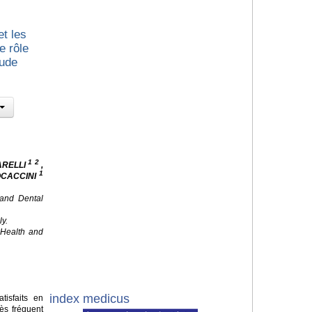
et les
e rôle
tude
1 2
ARELLI
,
1
OCACCINI
 and Dental
ly.
f Health and
index medicus
isfaits en
ès fréquent