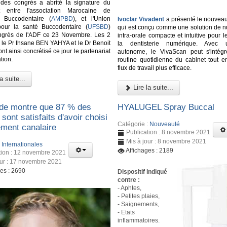
 des congrès a abrité la signature du
at entre l'association Marocaine de
n Buccodentaire (
AMPBD
), et l'Union
Ivoclar Vivadent
a présenté le nouvea
pour la santé Buccodentaire (
UFSBD
)
qui est conçu comme une solution de n
ongrès de l'ADF ce 23 Novembre. Les 2
intra-orale compacte et intuitive pour
, le Pr Ihsane BEN YAHYA et le Dr Benoit
la dentisterie numérique. Avec 
 ainsi concrétisé ce jour le partenariat
autonome, le VivaScan peut s'intég
tion.
routine quotidienne du cabinet tout en
flux de travail plus efficace.
a suite...
Lire la suite...
de montre que 87 % des
HYALUGEL Spray Buccal
 sont satisfaits d'avoir choisi
Catégorie :
Nouveauté
ement canalaire
Publication : 8 novembre 2021
Mis à jour : 8 novembre 2021
:
Internationales
Affichages : 2189
tion : 12 novembre 2021
our : 17 novembre 2021
ges : 2690
Dispositif indiqué
contre :
- Aphtes,
- Petites plaies,
- Saignements,
- Etats
inflammatoires.