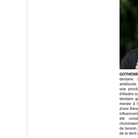
GOTHENBU
dentaire 
améliorée
une procé
d'études su
dentaire g
menée à l
d'une thès
influencent
été cons
choisiraie
de besoin, 
de la dent 