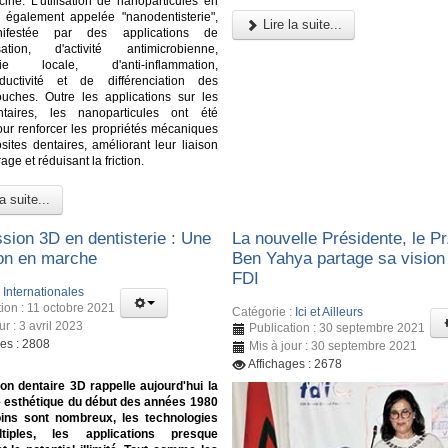
ne. L'utilisation de nanoparticules en
e, également appelée "nanodentisterie",
Lire la suite...
nifestée par des applications de
isation, d'activité antimicrobienne,
ésie locale, d'anti-inflammation,
nductivité et de différenciation des
ouches. Outre les applications sur les
ntaires, les nanoparticules ont été
pour renforcer les propriétés mécaniques
ites dentaires, améliorant leur liaison
age et réduisant la friction.
a suite...
ssion 3D en dentisterie : Une
La nouvelle Présidente, le Pr
ion en marche
Ben Yahya partage sa vision 
FDI
:
Internationales
tion : 11 octobre 2021
Catégorie :
Ici et Ailleurs
ur : 3 avril 2023
Publication : 30 septembre 2021
ges : 2808
Mis à jour : 30 septembre 2021
Affichages : 2678
on dentaire 3D rappelle aujourd'hui la
e esthétique du début des années 1980
oins sont nombreux, les technologies
tiples, les applications presque