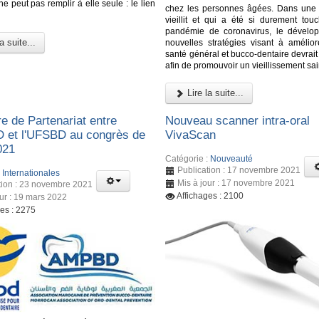
e peut pas remplir à elle seule : le lien
chez les personnes âgées. Dans une 
vieillit et qui a été si durement tou
pandémie de coronavirus, le dévelo
a suite...
nouvelles stratégies visant à améliore
santé général et bucco-dentaire devrait 
afin de promouvoir un vieillissement sai
Lire la suite...
e de Partenariat entre
Nouveau scanner intra-oral
 et l'UFSBD au congrès de
VivaScan
021
Catégorie :
Nouveauté
Publication : 17 novembre 2021
:
Internationales
Mis à jour : 17 novembre 2021
tion : 23 novembre 2021
Affichages : 2100
our : 19 mars 2022
ges : 2275