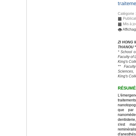
traitem
Catégorie 
Publica
Mis à jo
Afficha
ZI HONG 
THANOU *
* School o
Faculty of
King's Col
** Facult
Sciences,
King's Col
RÉSUMÉ
L'émerge
traitemen
nanotopogr
que par 
nanomédeci
dentisteri
s'est ma
reminéral
d'anesth