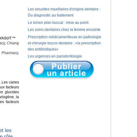
Les sinusites maxillaires d'origine dentaire :
Du diagnostic au traitement
Le lichen plan buccal : mise au point
Les soins dentaires chez la femme enceinte
Prescription médicamenteuse en pathologie
YASUT **
macy, Chiang
et chirurgie bucco-dentaire : «la prescription
des antibiotiques»
f Pharmacy,
Les urgences en parodontologie
 Les caries
ux facteurs
en glucides
ariogène, la
les facteurs
et les
e rôle