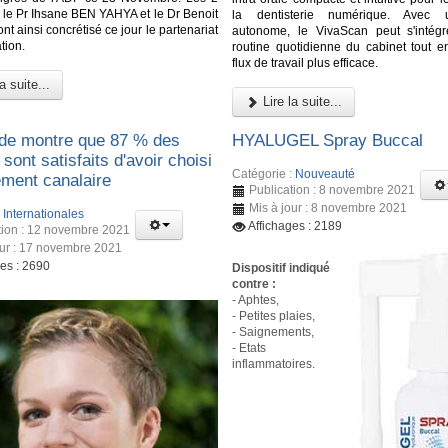
, le Pr Ihsane BEN YAHYA et le Dr Benoit
la dentisterie numérique. Avec 
 ainsi concrétisé ce jour le partenariat
autonome, le VivaScan peut s'intég
tion.
routine quotidienne du cabinet tout en
flux de travail plus efficace.
a suite...
Lire la suite...
de montre que 87 % des
HYALUGEL Spray Buccal
 sont satisfaits d'avoir choisi
Catégorie :
Nouveauté
ement canalaire
Publication : 8 novembre 2021
Mis à jour : 8 novembre 2021
:
Internationales
Affichages : 2189
tion : 12 novembre 2021
our : 17 novembre 2021
ges : 2690
Dispositif indiqué
contre :
- Aphtes,
- Petites plaies,
- Saignements,
- Etats
inflammatoires.