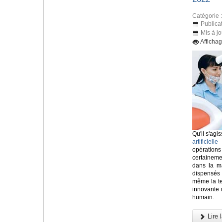
Catégorie 
Publica
Mis à jo
Afficha
Qu'il s'agis
artificielle
o
opératio
certainem
dans la ma
dispensés
même la tec
innovante n
humain.
Lire l