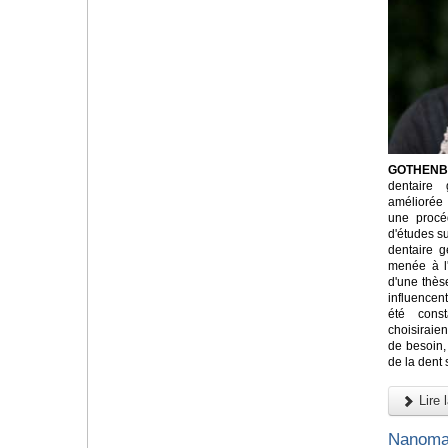
GOTHENBU
dentaire 
améliorée
une procé
d'études su
dentaire g
menée à l
d'une thès
influencent
été cons
choisiraie
de besoin, 
de la dent 
Lire l
Nanomat