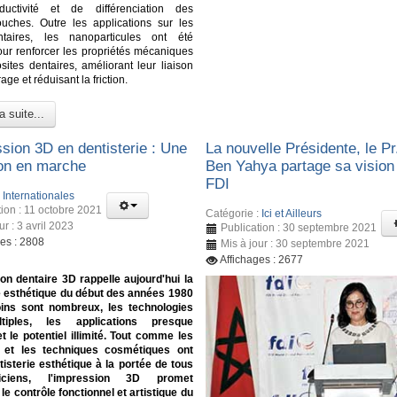
nductivité et de différenciation des
ouches. Outre les applications sur les
ntaires, les nanoparticules ont été
pour renforcer les propriétés mécaniques
ites dentaires, améliorant leur liaison
age et réduisant la friction.
a suite...
ssion 3D en dentisterie : Une
La nouvelle Présidente, le Pr
ion en marche
Ben Yahya partage sa vision 
FDI
:
Internationales
tion : 11 octobre 2021
Catégorie :
Ici et Ailleurs
ur : 3 avril 2023
Publication : 30 septembre 2021
ges : 2808
Mis à jour : 30 septembre 2021
Affichages : 2677
on dentaire 3D rappelle aujourd'hui la
e esthétique du début des années 1980
oins sont nombreux, les technologies
tiples, les applications presque
et le potentiel illimité. Tout comme les
 et les techniques cosmétiques ont
tisterie esthétique à la portée de tous
iciens, l'impression 3D promet
le contrôle fonctionnel et artistique du