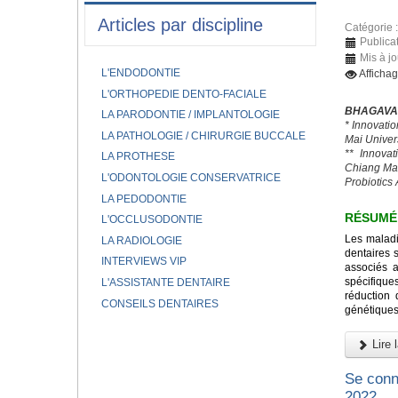
Articles par discipline
Catégorie 
Publica
Mis à jo
L'ENDODONTIE
Afficha
L'ORTHOPEDIE DENTO-FACIALE
BHAGAVAT
LA PARODONTIE / IMPLANTOLOGIE
* Innovati
LA PATHOLOGIE / CHIRURGIE BUCCALE
Mai Univer
** Innovat
LA PROTHESE
Chiang Mai
L'ODONTOLOGIE CONSERVATRICE
Probiotics
LA PEDODONTIE
RÉSUMÉ
L'OCCLUSODONTIE
Les maladi
LA RADIOLOGIE
dentaires 
INTERVIEWS VIP
associés 
spécifique
L'ASSISTANTE DENTAIRE
réduction 
CONSEILS DENTAIRES
génétiques 
Lire l
Se conn
2022