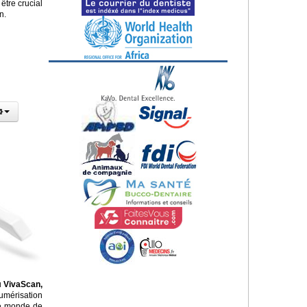
être crucial
n.
u
VivaScan,
umérisation
 le monde de