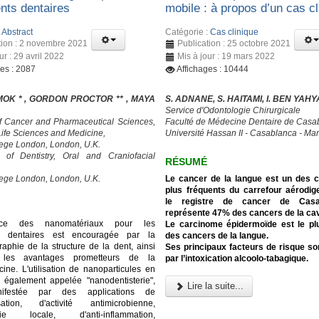
ents dentaires
mobile : à propos d’un cas cl
:
Abstract
Catégorie :
Cas clinique
tion : 2 novembre 2021
Publication : 25 octobre 2021
ur : 29 avril 2022
Mis à jour : 19 mars 2022
ges : 2087
Affichages : 10444
MOK * , GORDON PROCTOR ** , MAYA
S. ADNANE, S. HAITAMI, I. BEN YAHY
Service d'Odontologie Chirurgicale
f Cancer and Pharmaceutical Sciences,
Faculté de Médecine Dentaire de Casa
 Life Sciences and Medicine,
Université Hassan II - Casablanca - Ma
lege London, London, U.K.
y of Dentistry, Oral and Craniofacial
RÉSUMÉ
lege London, London, U.K.
Le cancer de la langue est un des 
plus fréquents du carrefour aérodige
le registre de cancer de Casab
représente 47% des cancers de la cavi
nce des nanomatériaux pour les
Le carcinome épidermoïde est le pl
ts dentaires est encouragée par la
des cancers de la langue.
aphie de la structure de la dent, ainsi
Ses principaux facteurs de risque s
les avantages prometteurs de la
par l’intoxication alcoolo-tabagique.
ne. L'utilisation de nanoparticules en
e, également appelée "nanodentisterie",
Lire la suite...
nifestée par des applications de
isation, d'activité antimicrobienne,
ésie locale, d'anti-inflammation,