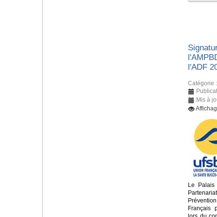
Signatur
l'AMPBD
l'ADF 2
Catégorie 
Publica
Mis à j
Afficha
Le Palais
Partenari
Préventio
Français 
lors du c