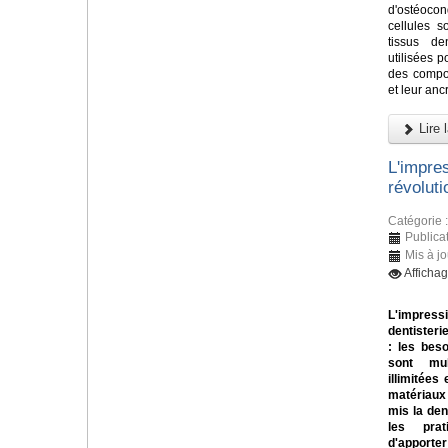
d'ostéoco
cellules s
tissus de
utilisées 
des compos
et leur ancr
Lire l
L'impre
révolut
Catégorie 
Publica
Mis à jo
Afficha
L'impressi
dentisteri
: les bes
sont mul
illimitées 
matériaux
mis la den
les prat
d'apporter 