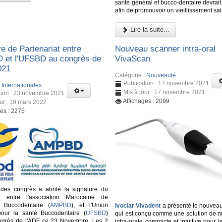
santé général et bucco-dentaire devrait 
afin de promouvoir un vieillissement sai
Lire la suite...
e de Partenariat entre
Nouveau scanner intra-oral
 et l'UFSBD au congrès de
VivaScan
021
Catégorie :
Nouveauté
Publication : 17 novembre 2021
:
Internationales
Mis à jour : 17 novembre 2021
tion : 23 novembre 2021
Affichages : 2099
our : 19 mars 2022
ges : 2275
 des congrès a abrité la signature du
at entre l'association Marocaine de
n Buccodentaire (
AMPBD
), et l'Union
Ivoclar Vivadent
a présenté le nouvea
pour la santé Buccodentaire (
UFSBD
)
qui est conçu comme une solution de n
ongrès de l'ADF ce 23 Novembre. Les 2
intra-orale compacte et intuitive pour