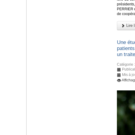
présidents
PERRIER ont
de coopéra
Lire l
Une étu
patients
un trait
Catégorie 
Publica
Mis à j
Afficha