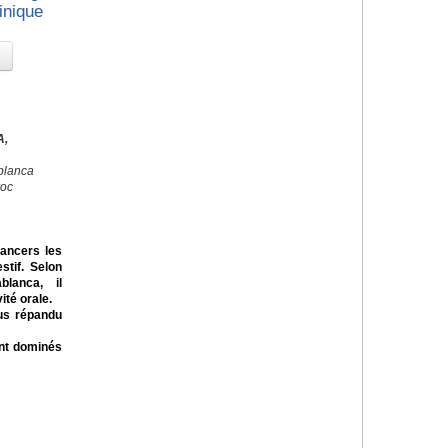
inique
A,
blanca
roc
cancers les
stif. Selon
lanca, il
té orale.
us répandu
ont dominés