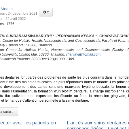
:
Abstract
tion : 24 décembre 2021
ur : 29 avril 2022
ges : 1776
HI SUNDARAM SIVAMARUTHI * , PERIYANAINA KESIKA * , CHAIYAVAT CHAI
on Center for Holistic Health, Nutraceuticals, and Cosmeceuticals, Faculty of Phar
sity, Chiang Mai, 50200, Thailand.
ion Center for Holistic Health, Nutraceuticals, and Cosmeceuticals, Faculty o
 University, Chiang Mai, 50200, Thailand.
chaiyavat@gmail.com
.
 Antimicrob Proteins. 2020 Dec;12(4):1300-1309.
es dentaires font partie des problèmes de santé les plus courants dans le monde.
sont l'une des maladies buccales les plus répandues dans le monde. Les principa
au développement des caries sont une mauvaise hygiène buccale, la teneur 
s dans l'alimentation, la formation d'un biofilm dentaire, la charge microbienne c
du flux salivaire, une exposition insuffisante au fluor, la récession gingivale, 
et le manque d'attention personnelle à la santé dentaire.
a suite...
ecter avec les patients en
L'accès aux soins dentaires 
personnes âgées : Quel est l