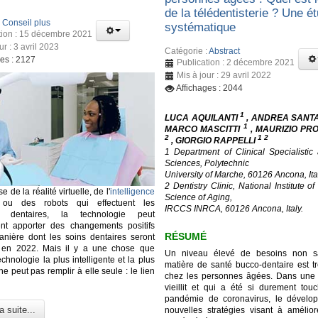
de la télédentisterie ? Une é
:
Conseil plus
systématique
tion : 15 décembre 2021
ur : 3 avril 2023
Catégorie :
Abstract
ges : 2127
Publication : 2 décembre 2021
Mis à jour : 29 avril 2022
Affichages : 2044
1
LUCA AQUILANTI
, ANDREA SANT
1
MARCO MASCITTI
, MAURIZIO PR
2
1 2
, GIORGIO RAPPELLI
1 Department of Clinical Specialistic
Sciences, Polytechnic
University of Marche, 60126 Ancona, Ita
2 Dentistry Clinic, National Institute o
se de la réalité virtuelle, de l'
intelligence
Science of Aging,
u des robots qui effectuent les
IRCCS INRCA, 60126 Ancona, Italy.
ns dentaires, la technologie peut
ent apporter des changements positifs
RÉSUMÉ
nière dont les soins dentaires seront
 en 2022. Mais il y a une chose que
Un niveau élevé de besoins non sat
hnologie la plus intelligente et la plus
matière de santé bucco-dentaire est tr
e peut pas remplir à elle seule : le lien
chez les personnes âgées. Dans une 
vieillit et qui a été si durement tou
pandémie de coronavirus, le dévelo
a suite...
nouvelles stratégies visant à améliore