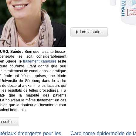
Lire la suite...
RG, Suède :
Bien que la santé bucco-
générale se soit considérablement
 en Suède, le
traitement canalaire
reste
dure courante. Étant donné que peu
r le traitement de canal dans la pratique
énérale ont été entreprises, une étude
'Université de Göteborg dans le cadre
e de doctorat a examiné les facteurs qui
 les résultats de telles procédures. Il a
taté que la majorité des patients
nt à nouveau le même traitement en cas
bien que la douleur et l'inconfort autour
soient fréquents.
a suite...
ériaux émergents pour les
Carcinome épidermoïde de l