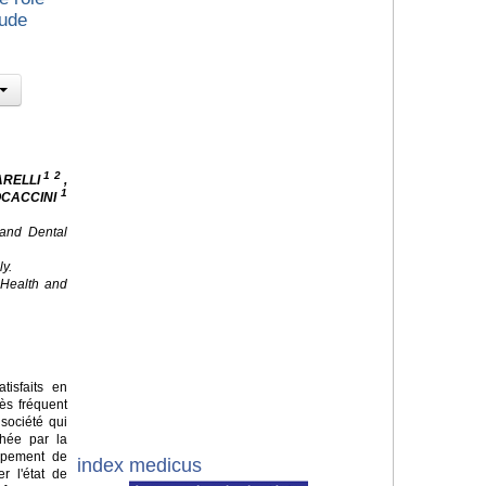
tude
1 2
ARELLI
,
1
OCACCINI
 and Dental
ly.
f Health and
isfaits en
ès fréquent
société qui
chée par la
ppement de
index medicus
r l'état de