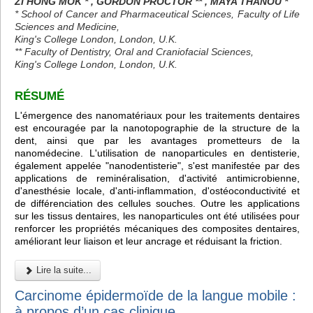
ZI HONG MOK * , GORDON PROCTOR ** , MAYA THANOU *
* School of Cancer and Pharmaceutical Sciences, Faculty of Life
Sciences and Medicine,
King's College London, London, U.K.
** Faculty of Dentistry, Oral and Craniofacial Sciences,
King's College London, London, U.K.
RÉSUMÉ
L'émergence des nanomatériaux pour les traitements dentaires
est encouragée par la nanotopographie de la structure de la
dent, ainsi que par les avantages prometteurs de la
nanomédecine. L'utilisation de nanoparticules en dentisterie,
également appelée "nanodentisterie", s'est manifestée par des
applications de reminéralisation, d'activité antimicrobienne,
d'anesthésie locale, d'anti-inflammation, d'ostéoconductivité et
de différenciation des cellules souches. Outre les applications
sur les tissus dentaires, les nanoparticules ont été utilisées pour
renforcer les propriétés mécaniques des composites dentaires,
améliorant leur liaison et leur ancrage et réduisant la friction.
Lire la suite...
Carcinome épidermoïde de la langue mobile :
à propos d’un cas clinique