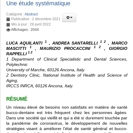
Une étude systématique
Catégorie :
Abstract
Publication : 2 décembre 2021
Mis à jour : 29 avril 2022
Affichages : 2044
1
1 2
LUCA AQUILANTI
, ANDREA SANTARELLI
, MARCO
1
1 2
MASCITTI
, MAURIZIO PROCACCINI
, GIORGIO
1 2
RAPPELLI
1 Department of Clinical Specialistic and Dental Sciences,
Polytechnic
University of Marche, 60126 Ancona, Italy.
2 Dentistry Clinic, National Institute of Health and Science of
Aging,
IRCCS INRCA, 60126 Ancona, Italy.
RÉSUMÉ
Un niveau élevé de besoins non satisfaits en matière de santé
bucco-dentaire est très fréquent chez les personnes âgées.
Dans une société qui vieillit et qui a été si durement touchée par
la pandémie de coronavirus, le développement de nouvelles
stratégies visant à améliorer l'état de santé général et bucco-