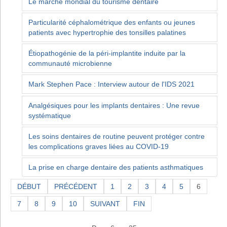
Le marché mondial du tourisme dentaire
Particularité céphalométrique des enfants ou jeunes
patients avec hypertrophie des tonsilles palatines
Étiopathogénie de la péri-implantite induite par la
communauté microbienne
Mark Stephen Pace : Interview autour de l'IDS 2021
Analgésiques pour les implants dentaires : Une revue
systématique
Les soins dentaires de routine peuvent protéger contre
les complications graves liées au COVID-19
La prise en charge dentaire des patients asthmatiques
DÉBUT
PRÉCÉDENT
1
2
3
4
5
6
7
8
9
10
SUIVANT
FIN