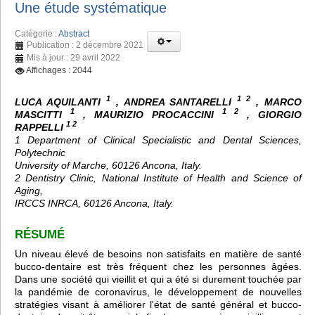
Une étude systématique
Catégorie :
Abstract
Publication : 2 décembre 2021
Mis à jour : 29 avril 2022
Affichages : 2044
1
1 2
LUCA AQUILANTI
, ANDREA SANTARELLI
, MARCO
1
1 2
MASCITTI
, MAURIZIO PROCACCINI
, GIORGIO
1 2
RAPPELLI
1 Department of Clinical Specialistic and Dental Sciences,
Polytechnic
University of Marche, 60126 Ancona, Italy.
2 Dentistry Clinic, National Institute of Health and Science of
Aging,
IRCCS INRCA, 60126 Ancona, Italy.
RÉSUMÉ
Un niveau élevé de besoins non satisfaits en matière de santé
bucco-dentaire est très fréquent chez les personnes âgées.
Dans une société qui vieillit et qui a été si durement touchée par
la pandémie de coronavirus, le développement de nouvelles
stratégies visant à améliorer l'état de santé général et bucco-