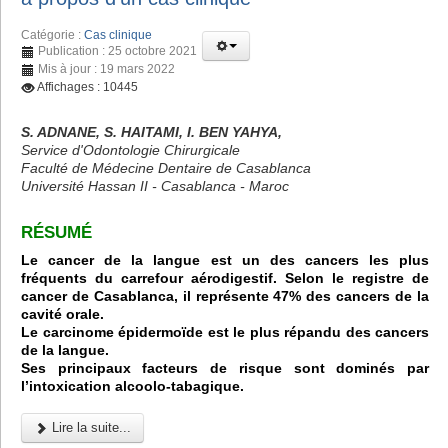
Catégorie :
Cas clinique
Publication : 25 octobre 2021
Mis à jour : 19 mars 2022
Affichages : 10445
S. ADNANE, S. HAITAMI, I. BEN YAHYA,
Service d'Odontologie Chirurgicale
Faculté de Médecine Dentaire de Casablanca
Université Hassan II - Casablanca - Maroc
RÉSUMÉ
Le cancer de la langue est un des cancers les plus
fréquents du carrefour aérodigestif. Selon le registre de
cancer de Casablanca, il représente 47% des cancers de la
cavité orale.
Le carcinome épidermoïde est le plus répandu des cancers
de la langue.
Ses principaux facteurs de risque sont dominés par
l’intoxication alcoolo-tabagique.
Lire la suite...