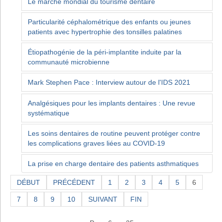
Le marché mondial du tourisme dentaire
Particularité céphalométrique des enfants ou jeunes
patients avec hypertrophie des tonsilles palatines
Étiopathogénie de la péri-implantite induite par la
communauté microbienne
Mark Stephen Pace : Interview autour de l'IDS 2021
Analgésiques pour les implants dentaires : Une revue
systématique
Les soins dentaires de routine peuvent protéger contre
les complications graves liées au COVID-19
La prise en charge dentaire des patients asthmatiques
DÉBUT
PRÉCÉDENT
1
2
3
4
5
6
7
8
9
10
SUIVANT
FIN