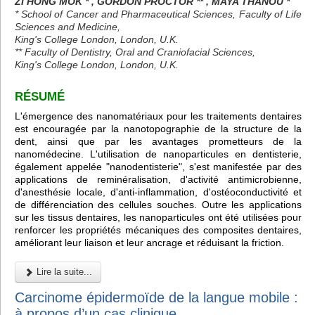
ZI HONG MOK * , GORDON PROCTOR ** , MAYA THANOU *
* School of Cancer and Pharmaceutical Sciences, Faculty of Life
Sciences and Medicine,
King's College London, London, U.K.
** Faculty of Dentistry, Oral and Craniofacial Sciences,
King's College London, London, U.K.
RÉSUMÉ
L'émergence des nanomatériaux pour les traitements dentaires
est encouragée par la nanotopographie de la structure de la
dent, ainsi que par les avantages prometteurs de la
nanomédecine. L'utilisation de nanoparticules en dentisterie,
également appelée "nanodentisterie", s'est manifestée par des
applications de reminéralisation, d'activité antimicrobienne,
d'anesthésie locale, d'anti-inflammation, d'ostéoconductivité et
de différenciation des cellules souches. Outre les applications
sur les tissus dentaires, les nanoparticules ont été utilisées pour
renforcer les propriétés mécaniques des composites dentaires,
améliorant leur liaison et leur ancrage et réduisant la friction.
Lire la suite...
Carcinome épidermoïde de la langue mobile :
à propos d’un cas clinique