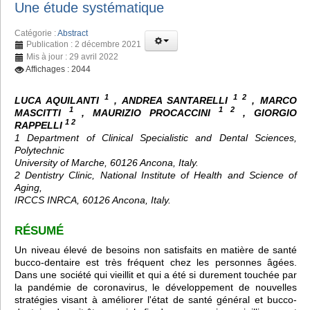
Une étude systématique
Catégorie :
Abstract
Publication : 2 décembre 2021
Mis à jour : 29 avril 2022
Affichages : 2044
1
1 2
LUCA AQUILANTI
, ANDREA SANTARELLI
, MARCO
1
1 2
MASCITTI
, MAURIZIO PROCACCINI
, GIORGIO
1 2
RAPPELLI
1 Department of Clinical Specialistic and Dental Sciences,
Polytechnic
University of Marche, 60126 Ancona, Italy.
2 Dentistry Clinic, National Institute of Health and Science of
Aging,
IRCCS INRCA, 60126 Ancona, Italy.
RÉSUMÉ
Un niveau élevé de besoins non satisfaits en matière de santé
bucco-dentaire est très fréquent chez les personnes âgées.
Dans une société qui vieillit et qui a été si durement touchée par
la pandémie de coronavirus, le développement de nouvelles
stratégies visant à améliorer l'état de santé général et bucco-