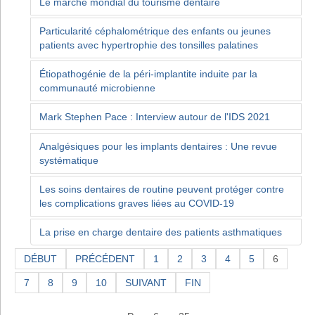
Le marché mondial du tourisme dentaire
Particularité céphalométrique des enfants ou jeunes
patients avec hypertrophie des tonsilles palatines
Étiopathogénie de la péri-implantite induite par la
communauté microbienne
Mark Stephen Pace : Interview autour de l'IDS 2021
Analgésiques pour les implants dentaires : Une revue
systématique
Les soins dentaires de routine peuvent protéger contre
les complications graves liées au COVID-19
La prise en charge dentaire des patients asthmatiques
DÉBUT
PRÉCÉDENT
1
2
3
4
5
6
7
8
9
10
SUIVANT
FIN