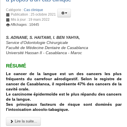
Catégorie :
Cas clinique
Publication : 25 octobre 2021
Mis à jour : 19 mars 2022
Affichages : 10445
S. ADNANE, S. HAITAMI, I. BEN YAHYA,
Service d'Odontologie Chirurgicale
Faculté de Médecine Dentaire de Casablanca
Université Hassan II - Casablanca - Maroc
RÉSUMÉ
Le cancer de la langue est un des cancers les plus
fréquents du carrefour aérodigestif. Selon le registre de
cancer de Casablanca, il représente 47% des cancers de la
cavité orale.
Le carcinome épidermoïde est le plus répandu des cancers
de la langue.
Ses principaux facteurs de risque sont dominés par
l’intoxication alcoolo-tabagique.
Lire la suite...