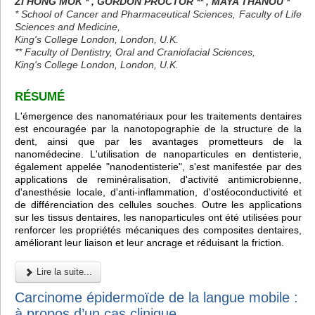
ZI HONG MOK * , GORDON PROCTOR ** , MAYA THANOU *
* School of Cancer and Pharmaceutical Sciences, Faculty of Life
Sciences and Medicine,
King's College London, London, U.K.
** Faculty of Dentistry, Oral and Craniofacial Sciences,
King's College London, London, U.K.
RÉSUMÉ
L'émergence des nanomatériaux pour les traitements dentaires
est encouragée par la nanotopographie de la structure de la
dent, ainsi que par les avantages prometteurs de la
nanomédecine. L'utilisation de nanoparticules en dentisterie,
également appelée "nanodentisterie", s'est manifestée par des
applications de reminéralisation, d'activité antimicrobienne,
d'anesthésie locale, d'anti-inflammation, d'ostéoconductivité et
de différenciation des cellules souches. Outre les applications
sur les tissus dentaires, les nanoparticules ont été utilisées pour
renforcer les propriétés mécaniques des composites dentaires,
améliorant leur liaison et leur ancrage et réduisant la friction.
Lire la suite...
Carcinome épidermoïde de la langue mobile :
à propos d’un cas clinique