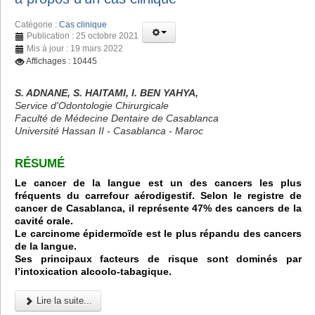
Catégorie :
Cas clinique
Publication : 25 octobre 2021
Mis à jour : 19 mars 2022
Affichages : 10445
S. ADNANE, S. HAITAMI, I. BEN YAHYA,
Service d'Odontologie Chirurgicale
Faculté de Médecine Dentaire de Casablanca
Université Hassan II - Casablanca - Maroc
RÉSUMÉ
Le cancer de la langue est un des cancers les plus
fréquents du carrefour aérodigestif. Selon le registre de
cancer de Casablanca, il représente 47% des cancers de la
cavité orale.
Le carcinome épidermoïde est le plus répandu des cancers
de la langue.
Ses principaux facteurs de risque sont dominés par
l’intoxication alcoolo-tabagique.
Lire la suite...