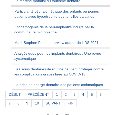
Le marché mondial du tourisme dentaire
Particularité céphalométrique des enfants ou jeunes
patients avec hypertrophie des tonsilles palatines
Étiopathogénie de la péri-implantite induite par la
communauté microbienne
Mark Stephen Pace : Interview autour de l'IDS 2021
Analgésiques pour les implants dentaires : Une revue
systématique
Les soins dentaires de routine peuvent protéger contre
les complications graves liées au COVID-19
La prise en charge dentaire des patients asthmatiques
DÉBUT
PRÉCÉDENT
1
2
3
4
5
6
7
8
9
10
SUIVANT
FIN