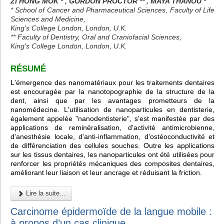
ZI HONG MOK * , GORDON PROCTOR ** , MAYA THANOU *
* School of Cancer and Pharmaceutical Sciences, Faculty of Life
Sciences and Medicine,
King's College London, London, U.K.
** Faculty of Dentistry, Oral and Craniofacial Sciences,
King's College London, London, U.K.
RÉSUMÉ
L'émergence des nanomatériaux pour les traitements dentaires
est encouragée par la nanotopographie de la structure de la
dent, ainsi que par les avantages prometteurs de la
nanomédecine. L'utilisation de nanoparticules en dentisterie,
également appelée "nanodentisterie", s'est manifestée par des
applications de reminéralisation, d'activité antimicrobienne,
d'anesthésie locale, d'anti-inflammation, d'ostéoconductivité et
de différenciation des cellules souches. Outre les applications
sur les tissus dentaires, les nanoparticules ont été utilisées pour
renforcer les propriétés mécaniques des composites dentaires,
améliorant leur liaison et leur ancrage et réduisant la friction.
Lire la suite...
Carcinome épidermoïde de la langue mobile :
à propos d’un cas clinique