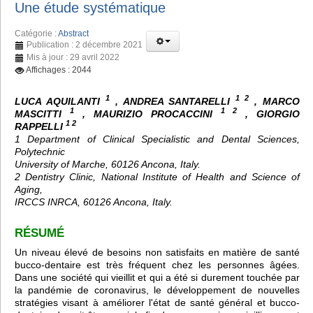
Une étude systématique
Catégorie :
Abstract
Publication : 2 décembre 2021
Mis à jour : 29 avril 2022
Affichages : 2044
1
1 2
LUCA AQUILANTI
, ANDREA SANTARELLI
, MARCO
1
1 2
MASCITTI
, MAURIZIO PROCACCINI
, GIORGIO
1 2
RAPPELLI
1 Department of Clinical Specialistic and Dental Sciences,
Polytechnic
University of Marche, 60126 Ancona, Italy.
2 Dentistry Clinic, National Institute of Health and Science of
Aging,
IRCCS INRCA, 60126 Ancona, Italy.
RÉSUMÉ
Un niveau élevé de besoins non satisfaits en matière de santé
bucco-dentaire est très fréquent chez les personnes âgées.
Dans une société qui vieillit et qui a été si durement touchée par
la pandémie de coronavirus, le développement de nouvelles
stratégies visant à améliorer l'état de santé général et bucco-