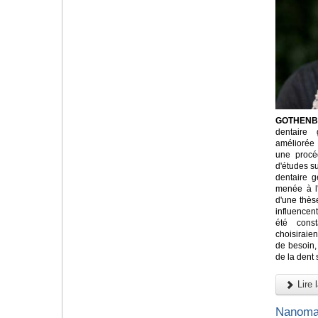
GOTHENBU
dentaire 
améliorée
une procé
d'études su
dentaire g
menée à l
d'une thès
influencent
été cons
choisiraie
de besoin, 
de la dent 
Lire l
Nanomat