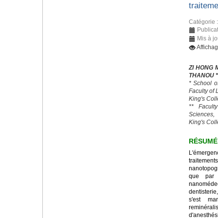
traitem
Catégorie 
Publica
Mis à jo
Afficha
ZI HONG 
THANOU *
* School o
Faculty of
King's Col
** Facult
Sciences,
King's Col
RÉSUMÉ
L'émerge
traitemen
nanotopogr
que par 
nanomédeci
dentisteri
s'est ma
reminéral
d'anesth