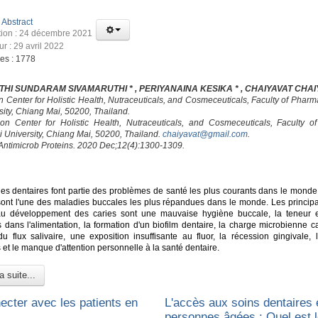
:
Abstract
tion : 24 décembre 2021
ur : 29 avril 2022
ges : 1778
HI SUNDARAM SIVAMARUTHI * , PERIYANAINA KESIKA * , CHAIYAVAT CHAI
on Center for Holistic Health, Nutraceuticals, and Cosmeceuticals, Faculty of Phar
sity, Chiang Mai, 50200, Thailand.
ion Center for Holistic Health, Nutraceuticals, and Cosmeceuticals, Faculty o
 University, Chiang Mai, 50200, Thailand.
chaiyavat@gmail.com
.
 Antimicrob Proteins. 2020 Dec;12(4):1300-1309.
es dentaires font partie des problèmes de santé les plus courants dans le monde.
sont l'une des maladies buccales les plus répandues dans le monde. Les principa
au développement des caries sont une mauvaise hygiène buccale, la teneur 
s dans l'alimentation, la formation d'un biofilm dentaire, la charge microbienne c
du flux salivaire, une exposition insuffisante au fluor, la récession gingivale, 
et le manque d'attention personnelle à la santé dentaire.
a suite...
ecter avec les patients en
L'accès aux soins dentaires 
personnes âgées : Quel est l