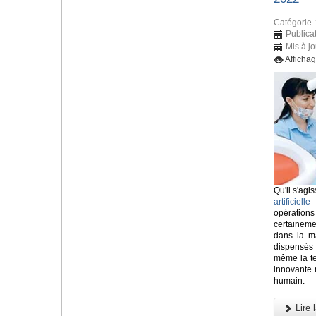
Catégorie 
Publica
Mis à jo
Afficha
Qu'il s'agis
artificielle
o
opératio
certainem
dans la ma
dispensés
même la tec
innovante n
humain.
Lire l