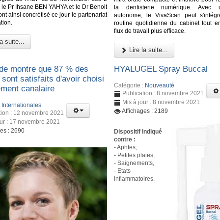
, le Pr Ihsane BEN YAHYA et le Dr Benoit
la dentisterie numérique. Avec 
 ainsi concrétisé ce jour le partenariat
autonome, le VivaScan peut s'intég
tion.
routine quotidienne du cabinet tout en
flux de travail plus efficace.
a suite...
Lire la suite...
de montre que 87 % des
HYALUGEL Spray Buccal
 sont satisfaits d'avoir choisi
Catégorie :
Nouveauté
ement canalaire
Publication : 8 novembre 2021
Mis à jour : 8 novembre 2021
:
Internationales
Affichages : 2189
tion : 12 novembre 2021
our : 17 novembre 2021
ges : 2690
Dispositif indiqué
contre :
- Aphtes,
- Petites plaies,
- Saignements,
- Etats
inflammatoires.