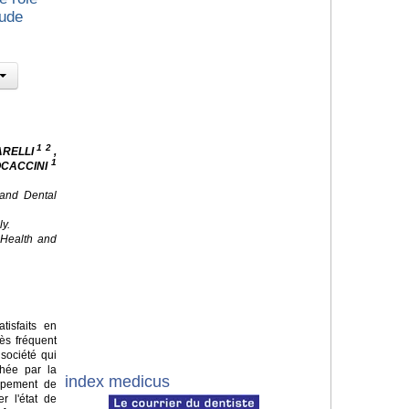
tude
1 2
ARELLI
,
1
OCACCINI
 and Dental
ly.
f Health and
isfaits en
ès fréquent
société qui
chée par la
index medicus
ppement de
r l'état de