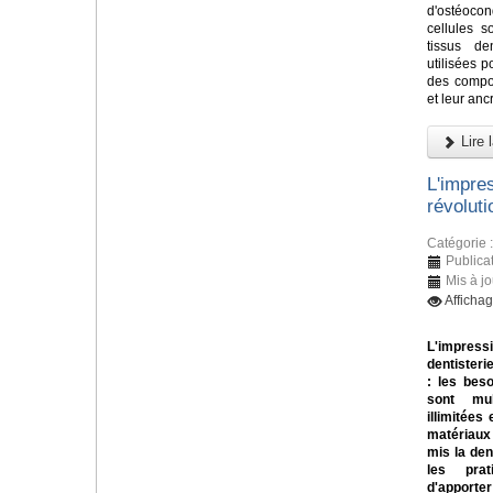
d'ostéoco
cellules s
tissus de
utilisées 
des compos
et leur ancr
Lire l
L'impre
révolut
Catégorie 
Publica
Mis à jo
Afficha
L'impressi
dentisteri
: les bes
sont mul
illimitées 
matériaux
mis la den
les prat
d'apporter 