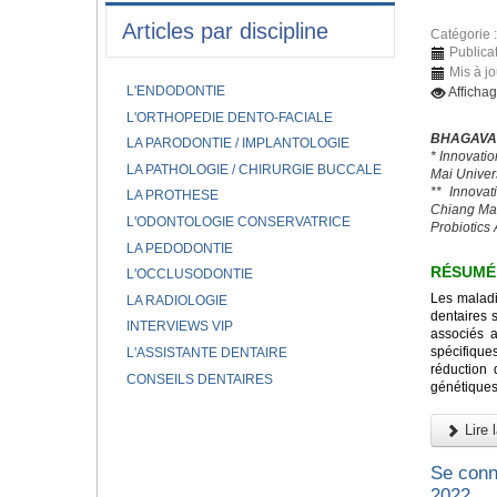
Articles par discipline
Catégorie 
Publica
Mis à jo
L'ENDODONTIE
Afficha
L'ORTHOPEDIE DENTO-FACIALE
BHAGAVAT
LA PARODONTIE / IMPLANTOLOGIE
* Innovati
LA PATHOLOGIE / CHIRURGIE BUCCALE
Mai Univer
** Innovat
LA PROTHESE
Chiang Mai
L'ODONTOLOGIE CONSERVATRICE
Probiotics
LA PEDODONTIE
RÉSUMÉ
L'OCCLUSODONTIE
Les maladi
LA RADIOLOGIE
dentaires 
INTERVIEWS VIP
associés 
spécifique
L'ASSISTANTE DENTAIRE
réduction 
CONSEILS DENTAIRES
génétiques 
Lire l
Se conn
2022