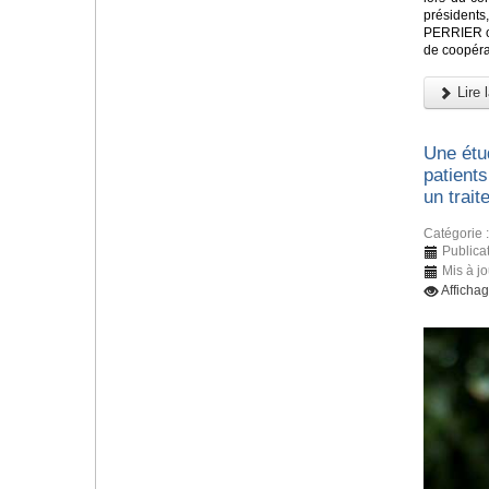
présidents
PERRIER ont
de coopéra
Lire l
Une étu
patients
un trait
Catégorie 
Publica
Mis à j
Afficha