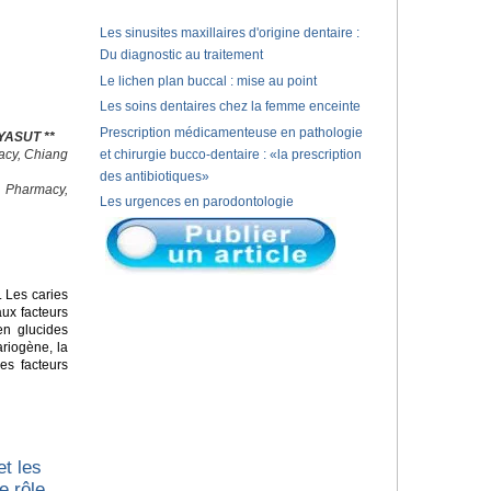
Les sinusites maxillaires d'origine dentaire :
Du diagnostic au traitement
Le lichen plan buccal : mise au point
Les soins dentaires chez la femme enceinte
Prescription médicamenteuse en pathologie
YASUT **
macy, Chiang
et chirurgie bucco-dentaire : «la prescription
des antibiotiques»
f Pharmacy,
Les urgences en parodontologie
 Les caries
ux facteurs
en glucides
ariogène, la
les facteurs
et les
e rôle