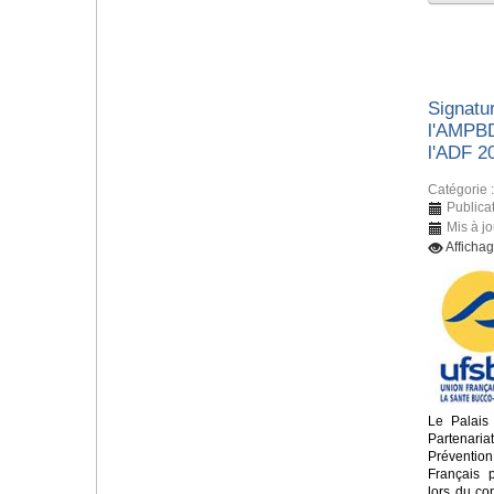
Signatur
l'AMPBD
l'ADF 2
Catégorie 
Publica
Mis à j
Afficha
Le Palais
Partenari
Préventio
Français 
lors du c