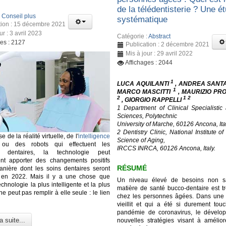
de la télédentisterie ? Une é
:
Conseil plus
systématique
tion : 15 décembre 2021
ur : 3 avril 2023
Catégorie :
Abstract
ges : 2127
Publication : 2 décembre 2021
Mis à jour : 29 avril 2022
Affichages : 2044
1
LUCA AQUILANTI
, ANDREA SANT
1
MARCO MASCITTI
, MAURIZIO PR
2
1 2
, GIORGIO RAPPELLI
1 Department of Clinical Specialistic
Sciences, Polytechnic
University of Marche, 60126 Ancona, Ita
2 Dentistry Clinic, National Institute o
se de la réalité virtuelle, de l'
intelligence
Science of Aging,
u des robots qui effectuent les
IRCCS INRCA, 60126 Ancona, Italy.
ns dentaires, la technologie peut
ent apporter des changements positifs
RÉSUMÉ
nière dont les soins dentaires seront
 en 2022. Mais il y a une chose que
Un niveau élevé de besoins non sat
hnologie la plus intelligente et la plus
matière de santé bucco-dentaire est tr
e peut pas remplir à elle seule : le lien
chez les personnes âgées. Dans une 
vieillit et qui a été si durement tou
pandémie de coronavirus, le dévelo
a suite...
nouvelles stratégies visant à améliore