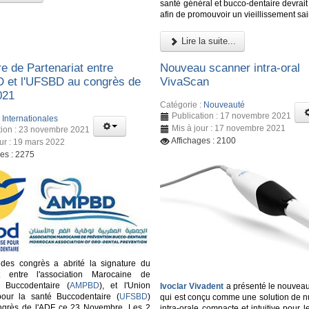
santé général et bucco-dentaire devrait 
afin de promouvoir un vieillissement sai
Lire la suite...
e de Partenariat entre
Nouveau scanner intra-oral
 et l'UFSBD au congrès de
VivaScan
021
Catégorie :
Nouveauté
Publication : 17 novembre 2021
:
Internationales
Mis à jour : 17 novembre 2021
tion : 23 novembre 2021
Affichages : 2100
our : 19 mars 2022
ges : 2275
 des congrès a abrité la signature du
at entre l'association Marocaine de
n Buccodentaire (
AMPBD
), et l'Union
Ivoclar Vivadent
a présenté le nouvea
pour la santé Buccodentaire (
UFSBD
)
qui est conçu comme une solution de n
ongrès de l'ADF ce 23 Novembre. Les 2
intra-orale compacte et intuitive pour