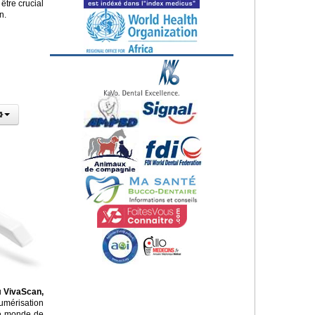
être crucial
n.
u
VivaScan,
umérisation
 le monde de