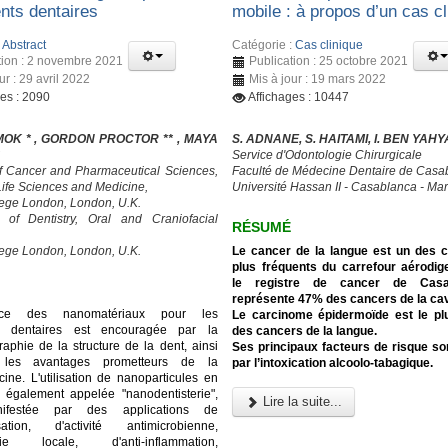
ents dentaires
mobile : à propos d’un cas cl
:
Abstract
Catégorie :
Cas clinique
tion : 2 novembre 2021
Publication : 25 octobre 2021
ur : 29 avril 2022
Mis à jour : 19 mars 2022
ges : 2090
Affichages : 10447
MOK * , GORDON PROCTOR ** , MAYA
S. ADNANE, S. HAITAMI, I. BEN YAHY
Service d'Odontologie Chirurgicale
f Cancer and Pharmaceutical Sciences,
Faculté de Médecine Dentaire de Casa
 Life Sciences and Medicine,
Université Hassan II - Casablanca - Ma
lege London, London, U.K.
y of Dentistry, Oral and Craniofacial
RÉSUMÉ
lege London, London, U.K.
Le cancer de la langue est un des 
plus fréquents du carrefour aérodige
le registre de cancer de Casab
représente 47% des cancers de la cavi
nce des nanomatériaux pour les
Le carcinome épidermoïde est le pl
ts dentaires est encouragée par la
des cancers de la langue.
aphie de la structure de la dent, ainsi
Ses principaux facteurs de risque s
les avantages prometteurs de la
par l’intoxication alcoolo-tabagique.
ne. L'utilisation de nanoparticules en
e, également appelée "nanodentisterie",
Lire la suite...
nifestée par des applications de
isation, d'activité antimicrobienne,
ésie locale, d'anti-inflammation,