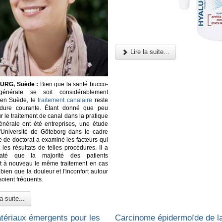
Lire la suite...
RG, Suède :
Bien que la santé bucco-
générale se soit considérablement
 en Suède, le
traitement canalaire
reste
dure courante. Étant donné que peu
r le traitement de canal dans la pratique
énérale ont été entreprises, une étude
'Université de Göteborg dans le cadre
e de doctorat a examiné les facteurs qui
 les résultats de telles procédures. Il a
taté que la majorité des patients
nt à nouveau le même traitement en cas
bien que la douleur et l'inconfort autour
soient fréquents.
a suite...
ériaux émergents pour les
Carcinome épidermoïde de l