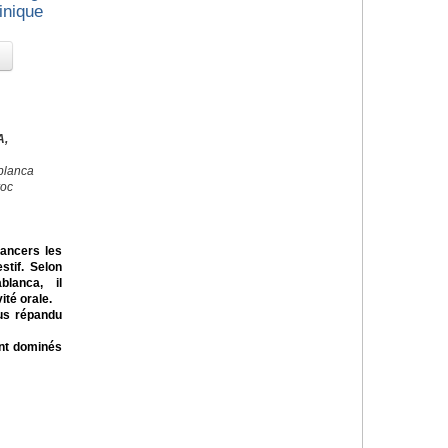
inique
A,
blanca
roc
cancers les
stif. Selon
lanca, il
té orale.
us répandu
ont dominés