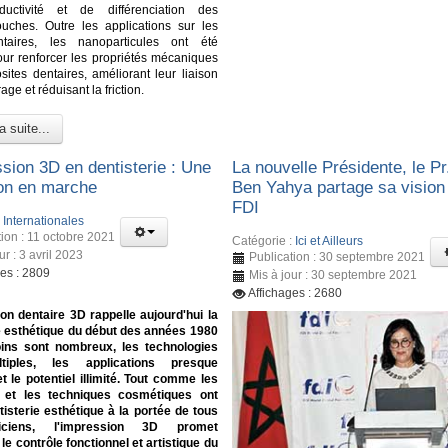
nductivité et de différenciation des
ouches. Outre les applications sur les
ntaires, les nanoparticules ont été
pour renforcer les propriétés mécaniques
ites dentaires, améliorant leur liaison
age et réduisant la friction.
a suite...
ssion 3D en dentisterie : Une
La nouvelle Présidente, le Pr
ion en marche
Ben Yahya partage sa vision 
FDI
:
Internationales
tion : 11 octobre 2021
Catégorie :
Ici et Ailleurs
ur : 3 avril 2023
Publication : 30 septembre 2021
ges : 2809
Mis à jour : 30 septembre 2021
Affichages : 2680
on dentaire 3D rappelle aujourd'hui la
e esthétique du début des années 1980
oins sont nombreux, les technologies
tiples, les applications presque
et le potentiel illimité. Tout comme les
 et les techniques cosmétiques ont
tisterie esthétique à la portée de tous
iciens, l'impression 3D promet
le contrôle fonctionnel et artistique du