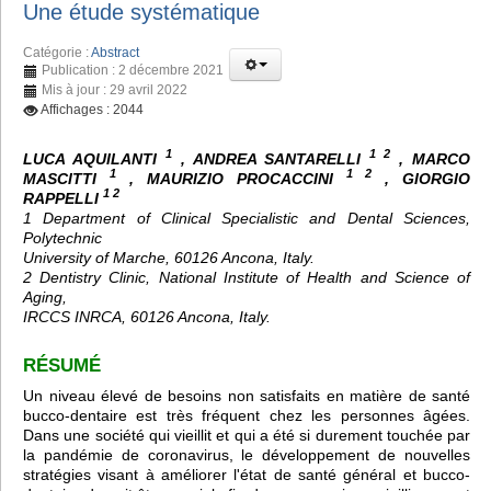
Une étude systématique
Catégorie :
Abstract
Publication : 2 décembre 2021
Mis à jour : 29 avril 2022
Affichages : 2044
1
1 2
LUCA AQUILANTI
, ANDREA SANTARELLI
, MARCO
1
1 2
MASCITTI
, MAURIZIO PROCACCINI
, GIORGIO
1 2
RAPPELLI
1 Department of Clinical Specialistic and Dental Sciences,
Polytechnic
University of Marche, 60126 Ancona, Italy.
2 Dentistry Clinic, National Institute of Health and Science of
Aging,
IRCCS INRCA, 60126 Ancona, Italy.
RÉSUMÉ
Un niveau élevé de besoins non satisfaits en matière de santé
bucco-dentaire est très fréquent chez les personnes âgées.
Dans une société qui vieillit et qui a été si durement touchée par
la pandémie de coronavirus, le développement de nouvelles
stratégies visant à améliorer l'état de santé général et bucco-