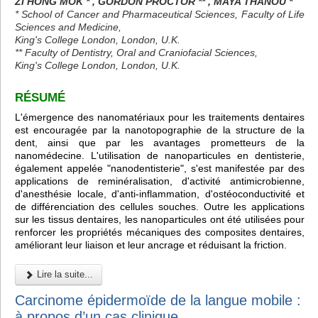
ZI HONG MOK * , GORDON PROCTOR ** , MAYA THANOU *
* School of Cancer and Pharmaceutical Sciences, Faculty of Life
Sciences and Medicine,
King's College London, London, U.K.
** Faculty of Dentistry, Oral and Craniofacial Sciences,
King's College London, London, U.K.
RÉSUMÉ
L'émergence des nanomatériaux pour les traitements dentaires
est encouragée par la nanotopographie de la structure de la
dent, ainsi que par les avantages prometteurs de la
nanomédecine. L'utilisation de nanoparticules en dentisterie,
également appelée "nanodentisterie", s'est manifestée par des
applications de reminéralisation, d'activité antimicrobienne,
d'anesthésie locale, d'anti-inflammation, d'ostéoconductivité et
de différenciation des cellules souches. Outre les applications
sur les tissus dentaires, les nanoparticules ont été utilisées pour
renforcer les propriétés mécaniques des composites dentaires,
améliorant leur liaison et leur ancrage et réduisant la friction.
Lire la suite...
Carcinome épidermoïde de la langue mobile :
à propos d’un cas clinique