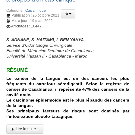
Catégorie :
Cas clinique
Publication : 25 octobre 2021
Mis à jour : 19 mars 2022
Affichages : 10447
S. ADNANE, S. HAITAMI, I. BEN YAHYA,
Service d'Odontologie Chirurgicale
Faculté de Médecine Dentaire de Casablanca
Université Hassan II - Casablanca - Maroc
RÉSUMÉ
Le cancer de la langue est un des cancers les plus
fréquents du carrefour aérodigestif. Selon le registre de
cancer de Casablanca, il représente 47% des cancers de la
cavité orale.
Le carcinome épidermoïde est le plus répandu des cancers
de la langue.
Ses principaux facteurs de risque sont dominés par
l’intoxication alcoolo-tabagique.
Lire la suite...