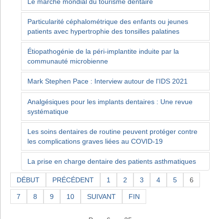
Le marché mondial du tourisme dentaire
Particularité céphalométrique des enfants ou jeunes
patients avec hypertrophie des tonsilles palatines
Étiopathogénie de la péri-implantite induite par la
communauté microbienne
Mark Stephen Pace : Interview autour de l'IDS 2021
Analgésiques pour les implants dentaires : Une revue
systématique
Les soins dentaires de routine peuvent protéger contre
les complications graves liées au COVID-19
La prise en charge dentaire des patients asthmatiques
DÉBUT
PRÉCÉDENT
1
2
3
4
5
6
7
8
9
10
SUIVANT
FIN