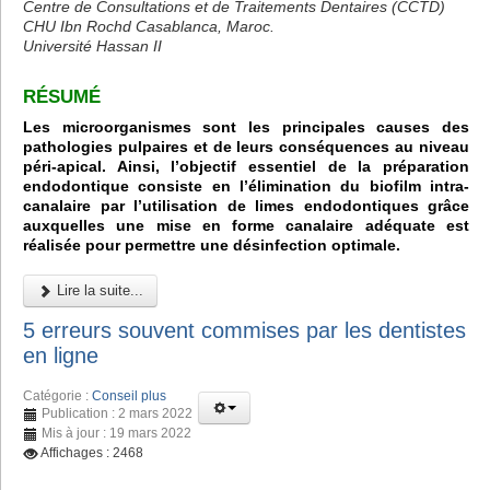
Centre de Consultations et de Traitements Dentaires (CCTD)
CHU Ibn Rochd Casablanca, Maroc.
Université Hassan II
RÉSUMÉ
Les microorganismes sont les principales causes des
pathologies pulpaires et de leurs conséquences au niveau
péri-apical. Ainsi, l’objectif essentiel de la préparation
endodontique consiste en l’élimination du biofilm intra-
canalaire par l’utilisation de limes endodontiques grâce
auxquelles une mise en forme canalaire adéquate est
réalisée pour permettre une désinfection optimale.
Lire la suite...
5 erreurs souvent commises par les dentistes
en ligne
Catégorie :
Conseil plus
Publication : 2 mars 2022
Mis à jour : 19 mars 2022
Affichages : 2468