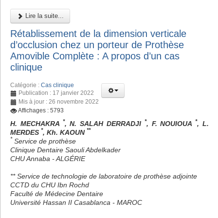
Lire la suite...
Rétablissement de la dimension verticale
d’occlusion chez un porteur de Prothèse
Amovible Complète : A propos d’un cas
clinique
Catégorie :
Cas clinique
Publication : 17 janvier 2022
Mis à jour : 26 novembre 2022
Affichages : 5793
*
*
*
H. MECHAKRA
, N. SALAH DERRADJI
, F. NOUIOUA
, L.
*
**
MERDES
, Kh. KAOUN
*
Service de prothèse
Clinique Dentaire Saouli Abdelkader
CHU Annaba - ALGÉRIE
** Service de technologie de laboratoire de prothèse adjointe
CCTD du CHU Ibn Rochd
Faculté de Médecine Dentaire
Université Hassan II Casablanca - MAROC