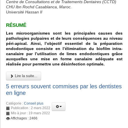
Centre de Consultations et de Traitements Dentaires (CCTD)
CHU Ibn Rochd Casablanca, Maroc.
Université Hassan II
RÉSUMÉ
Les microorganismes sont les principales causes des
pathologies pulpaires et de leurs conséquences au niveau
péri-apical. Ainsi, l’objectif essentiel de la préparation
endodontique consiste en l’élimination du biofilm intra-
canalaire par l’utilisation de limes endodontiques grâce
auxquelles une mise en forme canalaire adéquate est
réalisée pour permettre une désinfection optimale.
Lire la suite...
5 erreurs souvent commises par les dentistes
en ligne
Catégorie :
Conseil plus
Publication : 2 mars 2022
Mis à jour : 19 mars 2022
Affichages : 2466