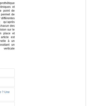
rothétique
liniques et
e point de
i permet de
 différentes
t qu’après
 chacun des
ision sur le
en place et
article est
nnelle à un
essitant un
verticale
ie ? Une