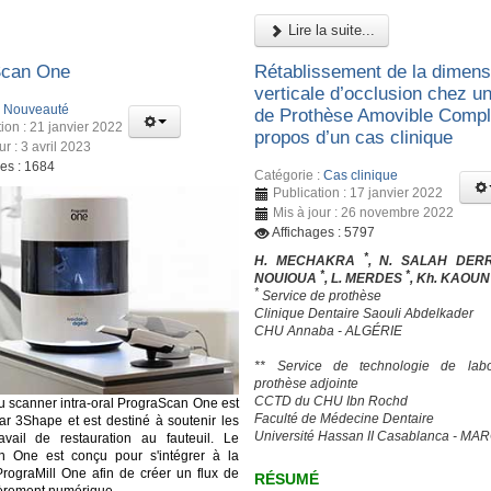
Lire la suite...
Scan One
Rétablissement de la dimens
verticale d’occlusion chez un
:
Nouveauté
de Prothèse Amovible Complè
ion : 21 janvier 2022
propos d’un cas clinique
ur : 3 avril 2023
ges : 1684
Catégorie :
Cas clinique
Publication : 17 janvier 2022
Mis à jour : 26 novembre 2022
Affichages : 5797
*
H. MECHAKRA
, N. SALAH DER
*
*
NOUIOUA
, L. MERDES
, Kh. KAOU
*
Service de prothèse
Clinique Dentaire Saouli Abdelkader
CHU Annaba - ALGÉRIE
** Service de technologie de labo
prothèse adjointe
CCTD du CHU Ibn Rochd
 scanner intra-oral PrograScan One est
Faculté de Médecine Dentaire
ar 3Shape et est destiné à soutenir les
Université Hassan II Casablanca - MA
avail de restauration au fauteuil. Le
n One est conçu pour s'intégrer à la
PrograMill One afin de créer un flux de
RÉSUMÉ
tièrement numérique.