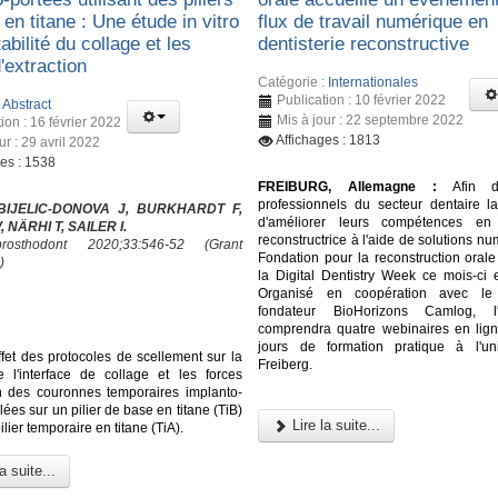
en titane : Une étude in vitro
flux de travail numérique en
tabilité du collage et les
dentisterie reconstructive
'extraction
Catégorie :
Internationales
Publication : 10 février 2022
:
Abstract
Mis à jour : 22 septembre 2022
ion : 16 février 2022
Affichages : 1813
ur : 29 avril 2022
ges : 1538
FREIBURG, Allemagne :
Afin d'o
professionnels du secteur dentaire la 
 BIJELIC-DONOVA J, BURKHARDT F,
d'améliorer leurs compétences en d
 NÄRHI T, SAILER I.
reconstructrice à l'aide de solutions nu
osthodont 2020;33:546-52 (Grant
Fondation pour la reconstruction orale
)
la Digital Dentistry Week ce mois-ci 
Organisé en coopération avec le 
fondateur BioHorizons Camlog, l
comprendra quatre webinaires en lign
jours de formation pratique à l'un
ffet des protocoles de scellement sur la
Freiberg.
de l'interface de collage et les forces
on des couronnes temporaires implanto-
lées sur un pilier de base en titane (TiB)
Lire la suite...
ilier temporaire en titane (TiA).
a suite...