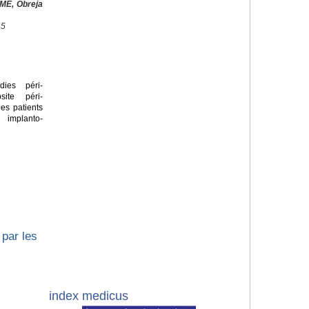
ME, Obreja
45
ies péri-
site péri-
les patients
 implanto-
par les
index medicus