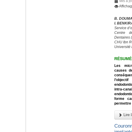
Mis à j
Afficha
B. DOUMA
I. BENKI
Service d’
Centre d
Dentaires
CHU Ibn R
Université 
RÉSUMÉ
Les micr
causes de
conséquen
l’object
endodontiq
intra-can
endodonti
forme can
permettre 
Lire l
Couronn
implanto