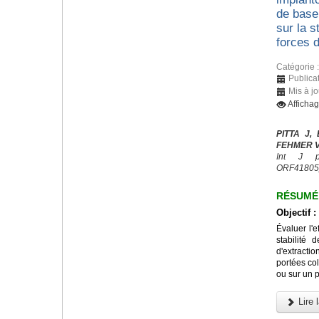
de base 
sur la s
forces d
Catégorie 
Publicat
Mis à jo
Afficha
PITTA J,
FEHMER V,
Int J pr
ORF41805
RÉSUMÉ
Objectif :
Évaluer l'e
stabilité 
d'extracti
portées col
ou sur un p
Lire l