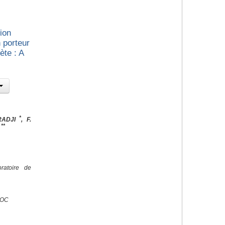
ion
 porteur
te : A
*
RADJI
, F.
**
N
ratoire de
ROC