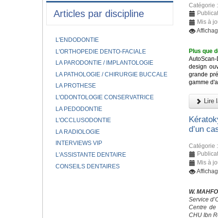
Catégorie 
Articles par discipline
Publicat
Mis à jo
Afficha
L'ENDODONTIE
Plus que d
L'ORTHOPEDIE DENTO-FACIALE
AutoScan-
LA PARODONTIE / IMPLANTOLOGIE
design ouv
LA PATHOLOGIE / CHIRURGIE BUCCALE
grande pré
gamme d'app
LA PROTHESE
L'ODONTOLOGIE CONSERVATRICE
Lire l
LA PEDODONTIE
Kératok
L'OCCLUSODONTIE
d’un cas
LA RADIOLOGIE
INTERVIEWS VIP
Catégorie 
Publicat
L'ASSISTANTE DENTAIRE
Mis à jo
CONSEILS DENTAIRES
Afficha
W. MAHFO
Service d’
Centre de 
CHU Ibn R