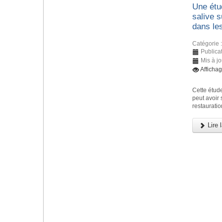
Une étud
salive 
dans le
Catégorie 
Publicat
Mis à j
Afficha
Cette étude
peut avoir
restauratio
Lire l