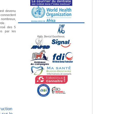
e est devenu
s connectent
s nombreux,
erde.
ensé des 5
es par les
ruction
 sur le