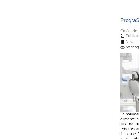
Progra
Catégorie 
Publicat
Mis à jo
Afficha
Le nouveau
alimenté p
flux de tr
PrograSca
fraiseuse 
travail en