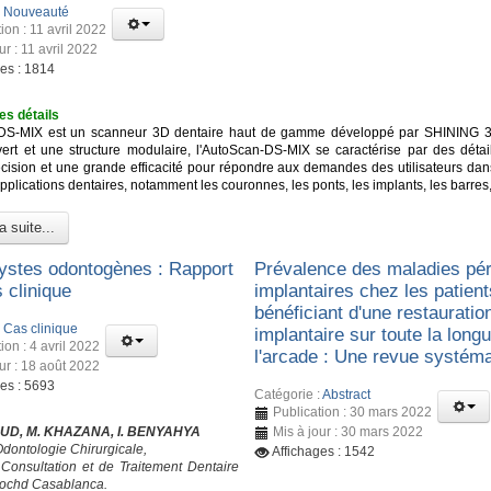
:
Nouveauté
ion : 11 avril 2022
ur : 11 avril 2022
ges : 1814
es détails
DS-MIX est un scanneur 3D dentaire haut de gamme développé par SHINING 3
ert et une structure modulaire, l'AutoScan-DS-MIX se caractérise par des détail
cision et une grande efficacité pour répondre aux demandes des utilisateurs dan
lications dentaires, notamment les couronnes, les ponts, les implants, les barres,
a suite...
ystes odontogènes : Rapport
Prévalence des maladies pér
 clinique
implantaires chez les patient
bénéficiant d'une restauratio
:
Cas clinique
implantaire sur toute la long
ion : 4 avril 2022
l'arcade : Une revue systém
ur : 18 août 2022
ges : 5693
Catégorie :
Abstract
Publication : 30 mars 2022
UD, M. KHAZANA, I. BENYAHYA
Mis à jour : 30 mars 2022
Odontologie Chirurgicale,
Affichages : 1542
Consultation et de Traitement Dentaire
ochd Casablanca.