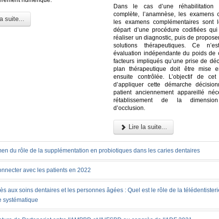
Dans le cas d’une réhabilitation p
complète, l’anamnèse, les examens c
a suite...
les examens complémentaires sont l
départ d’une procédure codifiées qu
réaliser un diagnostic, puis de proposer
solutions thérapeutiques. Ce n’es
évaluation indépendante du poids de
facteurs impliqués qu’une prise de déc
plan thérapeutique doit être mise 
ensuite contrôlée. L’objectif de cet 
d’appliquer cette démarche décisio
patient anciennement appareillé néc
rétablissement de la dimension 
d’occlusion.
Lire la suite...
en du rôle de la supplémentation en probiotiques dans les caries dentaires
onnecter avec les patients en 2022
ès aux soins dentaires et les personnes âgées : Quel est le rôle de la télédentister
e systématique