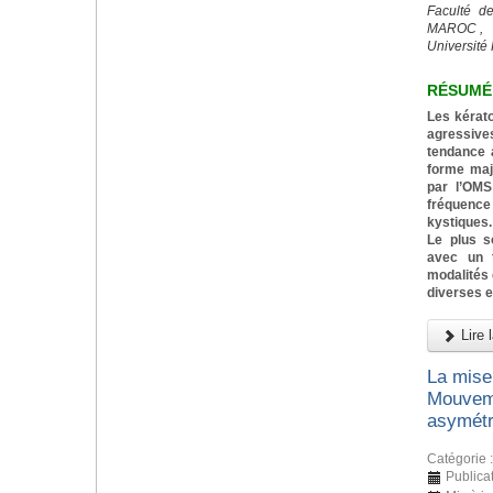
Faculté d
MAROC ,
Université 
RÉSUMÉ
Les kérat
agressiv
tendance a
forme majo
par l’OMS
fréquenc
kystiques.
Le plus s
avec un t
modalités 
diverses e
Lire l
La mise
Mouveme
asymétr
Catégorie 
Publica