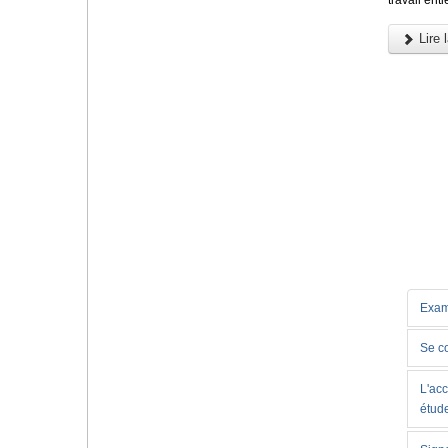
Lire l
Exam
Se c
L'acc
étud