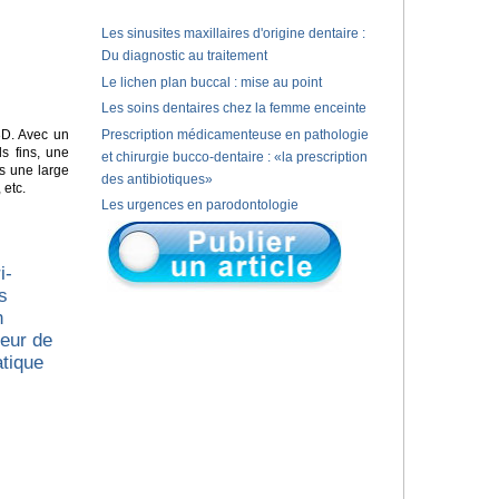
Les sinusites maxillaires d'origine dentaire :
Du diagnostic au traitement
Le lichen plan buccal : mise au point
Les soins dentaires chez la femme enceinte
D. Avec un
Prescription médicamenteuse en pathologie
s fins, une
et chirurgie bucco-dentaire : «la prescription
s une large
des antibiotiques»
 etc.
Les urgences en parodontologie
i-
s
n
ueur de
atique