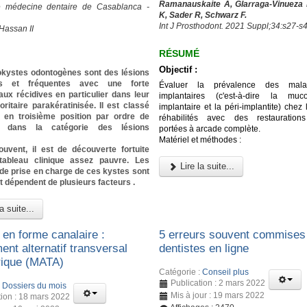
Ramanauskaite A, Glarraga-Vinueza 
e médecine dentaire de Casablanca -
K, Sader R, Schwarz F.
Int J Prosthodont. 2021 Suppl;34:s27-s
Hassan II
RÉSUMÉ
Objectif :
okystes odontogènes sont des lésions
es et fréquentes avec une forte
Évaluer la prévalence des malad
ux récidives en particulier dans leur
implantaires (c'est-à-dire la muco
ritaire parakératinisée. Il est classé
implantaire et la péri-implantite) chez 
 en troisième position par ordre de
réhabilités avec des restaurations
e dans la catégorie des lésions
portées à arcade complète.
Matériel et méthodes :
ouvent, il est de découverte fortuite
ableau clinique assez pauvre. Les
Lire la suite...
de prise en charge de ces kystes sont
t dépendent de plusieurs facteurs .
a suite...
 en forme canalaire :
5 erreurs souvent commises 
nt alternatif transversal
dentistes en ligne
ique (MATA)
Catégorie :
Conseil plus
Publication : 2 mars 2022
:
Dossiers du mois
Mis à jour : 19 mars 2022
tion : 18 mars 2022