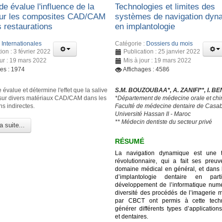
e évalue l'influence de la
Technologies et limites des
sur les composites CAD/CAM
systèmes de navigation dyn
s restaurations
en implantologie
:
Internationales
Catégorie :
Dossiers du mois
ion : 3 février 2022
Publication : 25 janvier 2022
our : 19 mars 2022
Mis à jour : 19 mars 2022
ges : 1974
Affichages : 4586
 évalue et détermine l'effet que la salive
S.M. BOUZOUBAA*, A. ZANIFI**, I. B
 sur divers matériaux CAD/CAM dans les
*Département de médecine orale et chir
ns indirectes.
Faculté de médecine dentaire de Casa
Université Hassan II - Maroc
** Médecin dentiste du secteur privé
a suite...
RÉSUMÉ
La navigation dynamique est une t
révolutionnaire, qui a fait ses preu
domaine médical en général, et dans
d’implantologie dentaire en parti
développement de l’informatique numé
diversité des procédés de l’imagerie 
par CBCT ont permis à cette tech
générer différents types d’application
et dentaires.