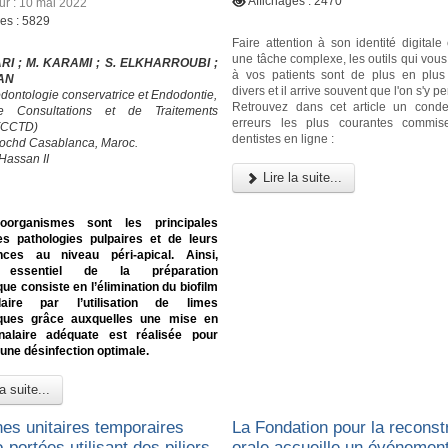
Affichages : 2470
our : 10 mai 2022
ges : 5829
Faire attention à son identité digital
une tâche complexe, les outils qui vou
RI ; M. KARAMI ; S. ELKHARROUBI ;
à vos patients sont de plus en plu
RAN
divers et il arrive souvent que l'on s'y p
odontologie conservatrice et Endodontie,
Retrouvez dans cet article un cond
e Consultations et de Traitements
erreurs les plus courantes commis
 (CCTD)
dentistes en ligne :
ochd Casablanca, Maroc.
Hassan II
Lire la suite...
oorganismes sont les principales
s pathologies pulpaires et de leurs
ces au niveau péri-apical. Ainsi,
if essentiel de la préparation
ue consiste en l’élimination du biofilm
alaire par l’utilisation de limes
ques grâce auxquelles une mise en
alaire adéquate est réalisée pour
une désinfection optimale.
a suite...
es unitaires temporaires
La Fondation pour la reconst
-portées utilisant des piliers
orale accueille un événement