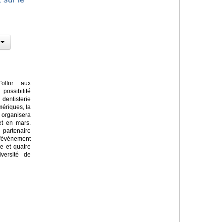
ffrir aux
possibilité
entisterie
mériques, la
 organisera
et en mars.
partenaire
'événement
e et quatre
iversité de