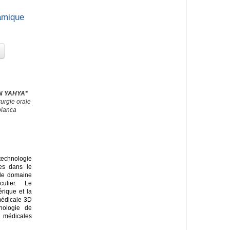
amique
EN YAHYA*
urgie orale
blanca
echnologie
ves dans le
 le domaine
culier. Le
rique et la
médicale 3D
nologie de
s médicales