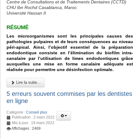
Centre de Consultations et de Traitements Dentaires (CCTD)
CHU Ibn Rochd Casablanca, Maroc.
Université Hassan II
RÉSUMÉ
Les microorganismes sont les principales causes des
pathologies pulpaires et de leurs conséquences au niveau
péri-apical. Ainsi, l’objectif essentiel de la préparation
endodontique consiste en l’élimination du biofilm intra-
canalaire par l’utilisation de limes endodontiques grâce
auxquelles une mise en forme canalaire adéquate est
réalisée pour permettre une désinfection optimale.
Lire la suite...
5 erreurs souvent commises par les dentistes
en ligne
Catégorie :
Conseil plus
Publication : 2 mars 2022
Mis à jour : 19 mars 2022
Affichages : 2469