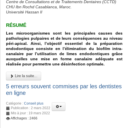
Centre de Consultations et de Traitements Dentaires (CCTD)
CHU Ibn Rochd Casablanca, Maroc.
Université Hassan II
RÉSUMÉ
Les microorganismes sont les principales causes des
pathologies pulpaires et de leurs conséquences au niveau
péri-apical. Ainsi, l’objectif essentiel de la préparation
endodontique consiste en l’élimination du biofilm intra-
canalaire par l’utilisation de limes endodontiques grâce
auxquelles une mise en forme canalaire adéquate est
réalisée pour permettre une désinfection optimale.
Lire la suite...
5 erreurs souvent commises par les dentistes
en ligne
Catégorie :
Conseil plus
Publication : 2 mars 2022
Mis à jour : 19 mars 2022
Affichages : 2466