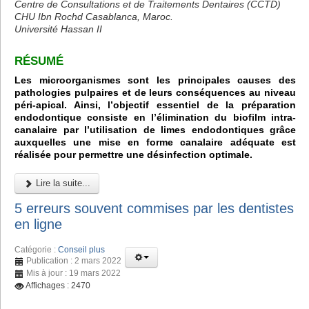
Centre de Consultations et de Traitements Dentaires (CCTD)
CHU Ibn Rochd Casablanca, Maroc.
Université Hassan II
RÉSUMÉ
Les microorganismes sont les principales causes des
pathologies pulpaires et de leurs conséquences au niveau
péri-apical. Ainsi, l’objectif essentiel de la préparation
endodontique consiste en l’élimination du biofilm intra-
canalaire par l’utilisation de limes endodontiques grâce
auxquelles une mise en forme canalaire adéquate est
réalisée pour permettre une désinfection optimale.
Lire la suite...
5 erreurs souvent commises par les dentistes
en ligne
Catégorie :
Conseil plus
Publication : 2 mars 2022
Mis à jour : 19 mars 2022
Affichages : 2470