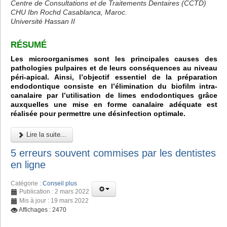
Centre de Consultations et de Traitements Dentaires (CCTD)
CHU Ibn Rochd Casablanca, Maroc.
Université Hassan II
RÉSUMÉ
Les microorganismes sont les principales causes des
pathologies pulpaires et de leurs conséquences au niveau
péri-apical. Ainsi, l’objectif essentiel de la préparation
endodontique consiste en l’élimination du biofilm intra-
canalaire par l’utilisation de limes endodontiques grâce
auxquelles une mise en forme canalaire adéquate est
réalisée pour permettre une désinfection optimale.
Lire la suite...
5 erreurs souvent commises par les dentistes
en ligne
Catégorie :
Conseil plus
Publication : 2 mars 2022
Mis à jour : 19 mars 2022
Affichages : 2470