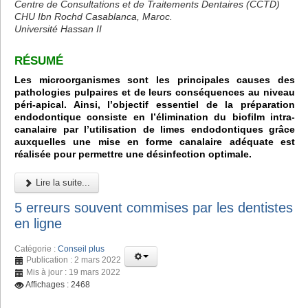
Centre de Consultations et de Traitements Dentaires (CCTD)
CHU Ibn Rochd Casablanca, Maroc.
Université Hassan II
RÉSUMÉ
Les microorganismes sont les principales causes des
pathologies pulpaires et de leurs conséquences au niveau
péri-apical. Ainsi, l’objectif essentiel de la préparation
endodontique consiste en l’élimination du biofilm intra-
canalaire par l’utilisation de limes endodontiques grâce
auxquelles une mise en forme canalaire adéquate est
réalisée pour permettre une désinfection optimale.
Lire la suite...
5 erreurs souvent commises par les dentistes
en ligne
Catégorie :
Conseil plus
Publication : 2 mars 2022
Mis à jour : 19 mars 2022
Affichages : 2468