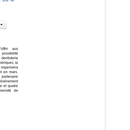
ffrir aux
possibilité
entisterie
mériques, la
 organisera
et en mars.
partenaire
'événement
e et quatre
iversité de