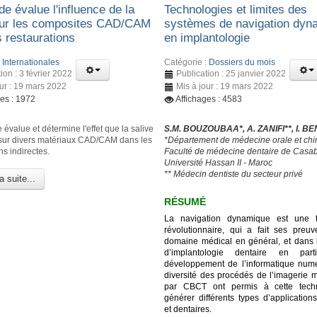
e évalue l'influence de la
Technologies et limites des
sur les composites CAD/CAM
systèmes de navigation dyn
s restaurations
en implantologie
:
Internationales
Catégorie :
Dossiers du mois
ion : 3 février 2022
Publication : 25 janvier 2022
our : 19 mars 2022
Mis à jour : 19 mars 2022
ges : 1972
Affichages : 4583
 évalue et détermine l'effet que la salive
S.M. BOUZOUBAA*, A. ZANIFI**, I. B
 sur divers matériaux CAD/CAM dans les
*Département de médecine orale et chir
ns indirectes.
Faculté de médecine dentaire de Casa
Université Hassan II - Maroc
** Médecin dentiste du secteur privé
a suite...
RÉSUMÉ
La navigation dynamique est une t
révolutionnaire, qui a fait ses preu
domaine médical en général, et dans
d’implantologie dentaire en parti
développement de l’informatique numé
diversité des procédés de l’imagerie 
par CBCT ont permis à cette tech
générer différents types d’application
et dentaires.