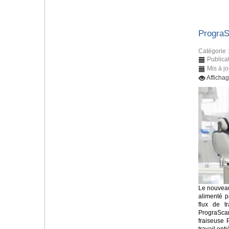
Progra
Catégorie 
Publicat
Mis à jo
Afficha
Le nouveau
alimenté p
flux de tr
PrograSca
fraiseuse 
travail en