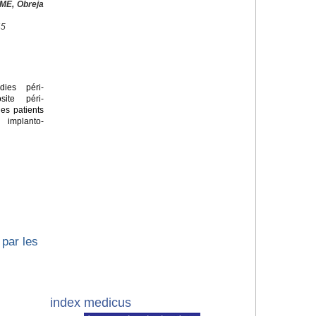
ME, Obreja
45
ies péri-
site péri-
les patients
 implanto-
par les
index medicus