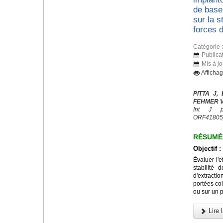
de base 
sur la s
forces d
Catégorie 
Publicat
Mis à jo
Afficha
PITTA J,
FEHMER V,
Int J pr
ORF41805
RÉSUMÉ
Objectif :
Évaluer l'e
stabilité 
d'extracti
portées col
ou sur un p
Lire l