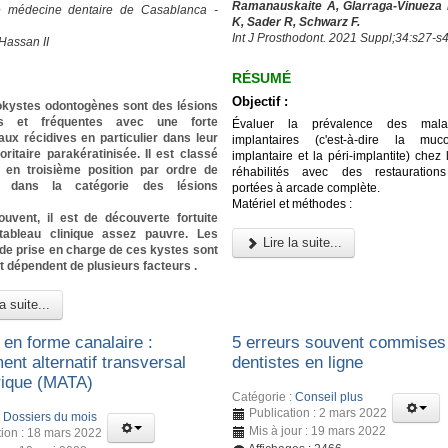
Ramanauskaite A, Glarraga-Vinueza 
e médecine dentaire de Casablanca -
K, Sader R, Schwarz F.
Int J Prosthodont. 2021 Suppl;34:s27-s
Hassan II
RÉSUMÉ
Objectif :
okystes odontogènes sont des lésions
es et fréquentes avec une forte
Évaluer la prévalence des malad
ux récidives en particulier dans leur
implantaires (c'est-à-dire la muco
ritaire parakératinisée. Il est classé
implantaire et la péri-implantite) chez 
 en troisième position par ordre de
réhabilités avec des restaurations
e dans la catégorie des lésions
portées à arcade complète.
Matériel et méthodes :
ouvent, il est de découverte fortuite
ableau clinique assez pauvre. Les
Lire la suite...
de prise en charge de ces kystes sont
t dépendent de plusieurs facteurs .
a suite...
 en forme canalaire :
5 erreurs souvent commises 
nt alternatif transversal
dentistes en ligne
ique (MATA)
Catégorie :
Conseil plus
Publication : 2 mars 2022
:
Dossiers du mois
Mis à jour : 19 mars 2022
tion : 18 mars 2022