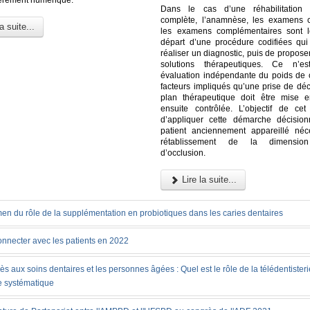
Dans le cas d’une réhabilitation p
complète, l’anamnèse, les examens c
a suite...
les examens complémentaires sont l
départ d’une procédure codifiées qu
réaliser un diagnostic, puis de proposer
solutions thérapeutiques. Ce n’es
évaluation indépendante du poids de
facteurs impliqués qu’une prise de déc
plan thérapeutique doit être mise 
ensuite contrôlée. L’objectif de cet 
d’appliquer cette démarche décisio
patient anciennement appareillé néc
rétablissement de la dimension 
d’occlusion.
Lire la suite...
en du rôle de la supplémentation en probiotiques dans les caries dentaires
onnecter avec les patients en 2022
ès aux soins dentaires et les personnes âgées : Quel est le rôle de la télédentister
e systématique