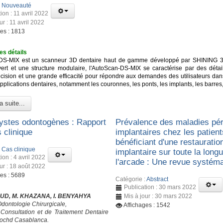
:
Nouveauté
ion : 11 avril 2022
ur : 11 avril 2022
ges : 1813
es détails
DS-MIX est un scanneur 3D dentaire haut de gamme développé par SHINING 3
ert et une structure modulaire, l'AutoScan-DS-MIX se caractérise par des détail
cision et une grande efficacité pour répondre aux demandes des utilisateurs dan
lications dentaires, notamment les couronnes, les ponts, les implants, les barres,
a suite...
ystes odontogènes : Rapport
Prévalence des maladies pér
 clinique
implantaires chez les patient
bénéficiant d'une restauratio
:
Cas clinique
implantaire sur toute la long
ion : 4 avril 2022
l'arcade : Une revue systém
ur : 18 août 2022
ges : 5689
Catégorie :
Abstract
Publication : 30 mars 2022
UD, M. KHAZANA, I. BENYAHYA
Mis à jour : 30 mars 2022
Odontologie Chirurgicale,
Affichages : 1542
Consultation et de Traitement Dentaire
ochd Casablanca.