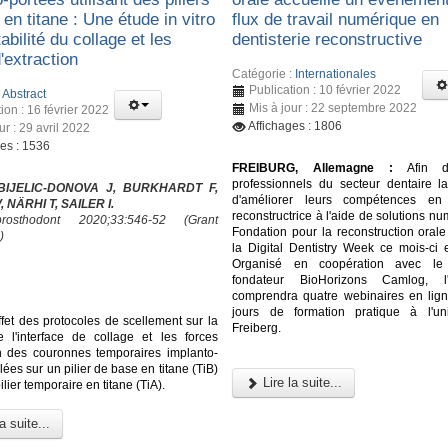
en titane : Une étude in vitro
flux de travail numérique en
tabilité du collage et les
dentisterie reconstructive
'extraction
Catégorie :
Internationales
Publication : 10 février 2022
:
Abstract
Mis à jour : 22 septembre 2022
ion : 16 février 2022
Affichages : 1806
ur : 29 avril 2022
ges : 1536
FREIBURG, Allemagne :
Afin d'o
professionnels du secteur dentaire la 
 BIJELIC-DONOVA J, BURKHARDT F,
d'améliorer leurs compétences en d
 NÄRHI T, SAILER I.
reconstructrice à l'aide de solutions nu
osthodont 2020;33:546-52 (Grant
Fondation pour la reconstruction orale
)
la Digital Dentistry Week ce mois-ci 
Organisé en coopération avec le 
fondateur BioHorizons Camlog, l
comprendra quatre webinaires en lign
jours de formation pratique à l'un
ffet des protocoles de scellement sur la
Freiberg.
de l'interface de collage et les forces
on des couronnes temporaires implanto-
lées sur un pilier de base en titane (TiB)
Lire la suite...
ilier temporaire en titane (TiA).
a suite...