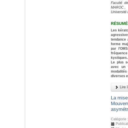
Faculté d
MAROC ,
Université 
RÉSUMÉ
Les kérat
agressiv
tendance a
forme majo
par l’OMS
fréquenc
kystiques.
Le plus s
avec un t
modalités 
diverses e
Lire l
La mise
Mouveme
asymétr
Catégorie 
Publica