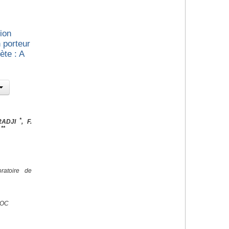
ion
 porteur
te : A
*
RADJI
, F.
**
N
ratoire de
ROC