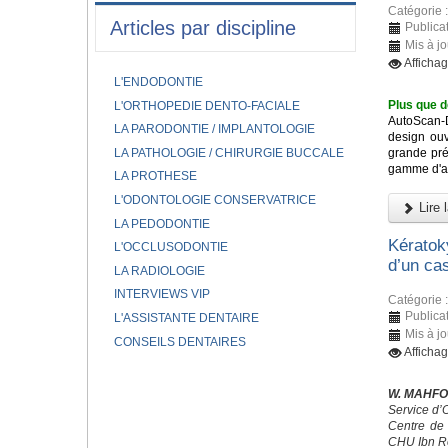
Catégorie 
Articles par discipline
Publicat
Mis à jo
Afficha
L'ENDODONTIE
Plus que d
L'ORTHOPEDIE DENTO-FACIALE
AutoScan-
LA PARODONTIE / IMPLANTOLOGIE
design ouv
LA PATHOLOGIE / CHIRURGIE BUCCALE
grande pré
gamme d'app
LA PROTHESE
L'ODONTOLOGIE CONSERVATRICE
Lire l
LA PEDODONTIE
Kératok
L'OCCLUSODONTIE
d’un cas
LA RADIOLOGIE
INTERVIEWS VIP
Catégorie 
Publicat
L'ASSISTANTE DENTAIRE
Mis à jo
CONSEILS DENTAIRES
Afficha
W. MAHFO
Service d’
Centre de 
CHU Ibn R