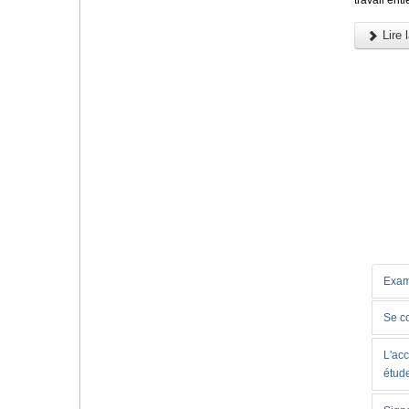
Lire l
Exam
Se c
L'acc
étud