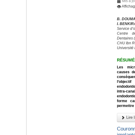
Mis à j
Afficha
B. DOUMA
I. BENKI
Service d’
Centre d
Dentaires
CHU Ibn R
Université 
RÉSUMÉ
Les micr
causes de
conséquen
l’object
endodontiq
intra-can
endodonti
forme can
permettre 
Lire l
Couronn
implanto