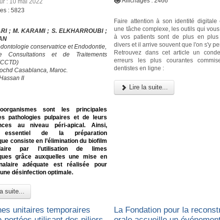
Affichages : 2466
our : 10 mai 2022
ges : 5823
Faire attention à son identité digital
une tâche complexe, les outils qui vou
RI ; M. KARAMI ; S. ELKHARROUBI ;
à vos patients sont de plus en plu
RAN
divers et il arrive souvent que l'on s'y p
odontologie conservatrice et Endodontie,
Retrouvez dans cet article un cond
e Consultations et de Traitements
erreurs les plus courantes commis
 (CCTD)
dentistes en ligne :
ochd Casablanca, Maroc.
Hassan II
Lire la suite...
oorganismes sont les principales
s pathologies pulpaires et de leurs
ces au niveau péri-apical. Ainsi,
if essentiel de la préparation
ue consiste en l’élimination du biofilm
alaire par l’utilisation de limes
ques grâce auxquelles une mise en
alaire adéquate est réalisée pour
une désinfection optimale.
a suite...
es unitaires temporaires
La Fondation pour la reconst
-portées utilisant des piliers
orale accueille un événement