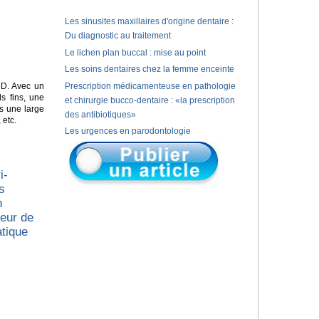
Les sinusites maxillaires d'origine dentaire :
Du diagnostic au traitement
Le lichen plan buccal : mise au point
Les soins dentaires chez la femme enceinte
D. Avec un
Prescription médicamenteuse en pathologie
s fins, une
et chirurgie bucco-dentaire : «la prescription
s une large
des antibiotiques»
 etc.
Les urgences en parodontologie
i-
s
n
ueur de
atique