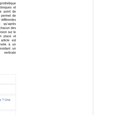
rothétique
liniques et
e point de
i permet de
 différentes
t qu’après
 chacun des
ision sur le
en place et
article est
nnelle à un
essitant un
verticale
ie ? Une