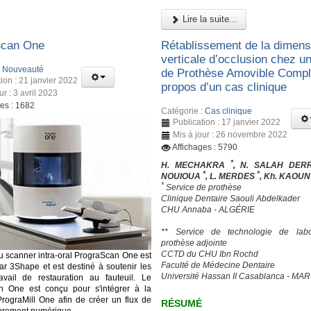
Lire la suite...
Scan One
Rétablissement de la dimens
verticale d’occlusion chez un
:
Nouveauté
de Prothèse Amovible Complè
ion : 21 janvier 2022
propos d’un cas clinique
ur : 3 avril 2023
ges : 1682
Catégorie :
Cas clinique
Publication : 17 janvier 2022
Mis à jour : 26 novembre 2022
Affichages : 5790
*
H. MECHAKRA
, N. SALAH DER
*
*
NOUIOUA
, L. MERDES
, Kh. KAOU
*
Service de prothèse
Clinique Dentaire Saouli Abdelkader
CHU Annaba - ALGÉRIE
** Service de technologie de labo
prothèse adjointe
CCTD du CHU Ibn Rochd
 scanner intra-oral PrograScan One est
Faculté de Médecine Dentaire
ar 3Shape et est destiné à soutenir les
Université Hassan II Casablanca - MA
avail de restauration au fauteuil. Le
n One est conçu pour s'intégrer à la
PrograMill One afin de créer un flux de
RÉSUMÉ
tièrement numérique.