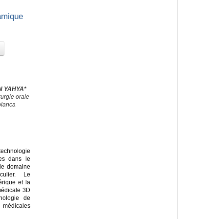
amique
EN YAHYA*
urgie orale
blanca
echnologie
ves dans le
 le domaine
culier. Le
rique et la
médicale 3D
nologie de
s médicales