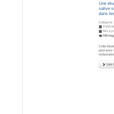
Une étud
salive 
dans le
Catégorie 
Publicat
Mis à j
Afficha
Cette étude
peut avoir
restauratio
Lire l