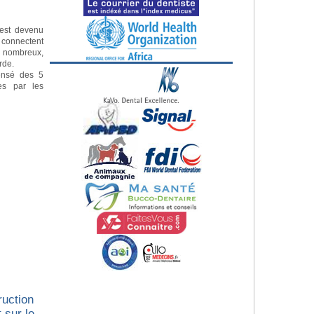
e est devenu
s connectent
s nombreux,
erde.
ensé des 5
es par les
ruction
 sur le