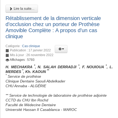
Lire la suite...
Rétablissement de la dimension verticale
d’occlusion chez un porteur de Prothèse
Amovible Complète : A propos d’un cas
clinique
Catégorie :
Cas clinique
Publication : 17 janvier 2022
Mis à jour : 26 novembre 2022
Affichages : 5793
*
*
*
H. MECHAKRA
, N. SALAH DERRADJI
, F. NOUIOUA
, L.
*
**
MERDES
, Kh. KAOUN
*
Service de prothèse
Clinique Dentaire Saouli Abdelkader
CHU Annaba - ALGÉRIE
** Service de technologie de laboratoire de prothèse adjointe
CCTD du CHU Ibn Rochd
Faculté de Médecine Dentaire
Université Hassan II Casablanca - MAROC