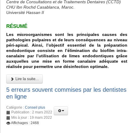
Centre de Consultations et de Traitements Dentaires (CCTD)
CHU Ibn Rochd Casablanca, Maroc.
Université Hassan II
RÉSUMÉ
Les microorganismes sont les principales causes des
pathologies pulpaires et de leurs conséquences au niveau
péri-apical. Ainsi, l’objectif essentiel de la préparation
endodontique consiste en l’élimination du biofilm intra-
canalaire par l’utilisation de limes endodontiques grâce
auxquelles une mise en forme canalaire adéquate est
réalisée pour permettre une désinfection optimale.
Lire la suite...
5 erreurs souvent commises par les dentistes
en ligne
Catégorie :
Conseil plus
Publication : 2 mars 2022
Mis à jour : 19 mars 2022
Affichages : 2468