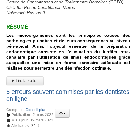
Centre de Consultations et de Traitements Dentaires (CCTD)
CHU Ibn Rochd Casablanca, Maroc.
Université Hassan II
RÉSUMÉ
Les microorganismes sont les principales causes des
pathologies pulpaires et de leurs conséquences au niveau
péri-apical. Ainsi, l’objectif essentiel de la préparation
endodontique consiste en l’élimination du biofilm intra-
canalaire par l’utilisation de limes endodontiques grâce
auxquelles une mise en forme canalaire adéquate est
réalisée pour permettre une désinfection optimale.
Lire la suite...
5 erreurs souvent commises par les dentistes
en ligne
Catégorie :
Conseil plus
Publication : 2 mars 2022
Mis à jour : 19 mars 2022
Affichages : 2466