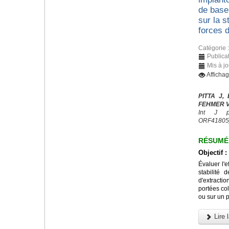
de base 
sur la s
forces d
Catégorie 
Publicat
Mis à jo
Afficha
PITTA J,
FEHMER V,
Int J pr
ORF41805
RÉSUMÉ
Objectif :
Évaluer l'e
stabilité 
d'extracti
portées col
ou sur un p
Lire l