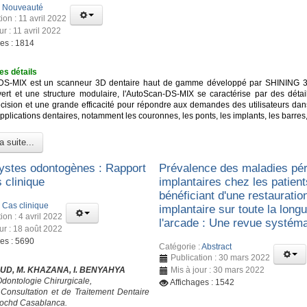
:
Nouveauté
ion : 11 avril 2022
ur : 11 avril 2022
ges : 1814
es détails
DS-MIX est un scanneur 3D dentaire haut de gamme développé par SHINING 3
ert et une structure modulaire, l'AutoScan-DS-MIX se caractérise par des détail
cision et une grande efficacité pour répondre aux demandes des utilisateurs dan
lications dentaires, notamment les couronnes, les ponts, les implants, les barres,
a suite...
ystes odontogènes : Rapport
Prévalence des maladies pér
 clinique
implantaires chez les patient
bénéficiant d'une restauratio
:
Cas clinique
implantaire sur toute la long
ion : 4 avril 2022
l'arcade : Une revue systém
ur : 18 août 2022
ges : 5690
Catégorie :
Abstract
Publication : 30 mars 2022
UD, M. KHAZANA, I. BENYAHYA
Mis à jour : 30 mars 2022
Odontologie Chirurgicale,
Affichages : 1542
Consultation et de Traitement Dentaire
ochd Casablanca.