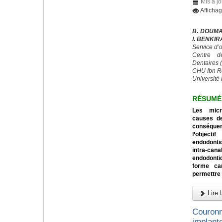
Mis à j
Afficha
B. DOUMA
I. BENKI
Service d’
Centre d
Dentaires
CHU Ibn R
Université 
RÉSUMÉ
Les micr
causes de
conséquen
l’object
endodontiq
intra-can
endodonti
forme can
permettre 
Lire l
Couronn
implanto