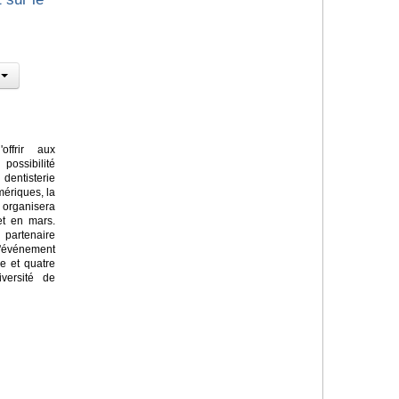
ffrir aux
possibilité
entisterie
mériques, la
 organisera
et en mars.
partenaire
'événement
e et quatre
iversité de