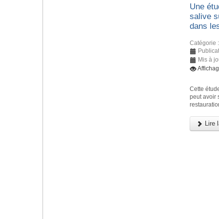
Une étud
salive 
dans le
Catégorie 
Publicat
Mis à j
Afficha
Cette étude
peut avoir
restauratio
Lire l