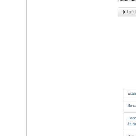
Lire l
Exam
Se c
L'acc
étud