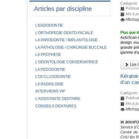
Catégorie 
Articles par discipline
Publicat
Mis à jo
Afficha
L'ENDODONTIE
Plus que d
L'ORTHOPEDIE DENTO-FACIALE
AutoScan-
LA PARODONTIE / IMPLANTOLOGIE
design ouv
LA PATHOLOGIE / CHIRURGIE BUCCALE
grande pré
gamme d'app
LA PROTHESE
L'ODONTOLOGIE CONSERVATRICE
Lire l
LA PEDODONTIE
Kératok
L'OCCLUSODONTIE
d’un cas
LA RADIOLOGIE
INTERVIEWS VIP
Catégorie 
Publicat
L'ASSISTANTE DENTAIRE
Mis à jo
CONSEILS DENTAIRES
Afficha
W. MAHFO
Service d’
Centre de 
CHU Ibn R