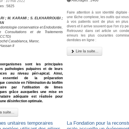
Affichages : 2466
our : 10 mai 2022
ges : 5825
Faire attention à son identité digital
une tâche complexe, les outils qui vou
RI ; M. KARAMI ; S. ELKHARROUBI ;
à vos patients sont de plus en plu
RAN
divers et il arrive souvent que l'on s'y p
odontologie conservatrice et Endodontie,
Retrouvez dans cet article un cond
e Consultations et de Traitements
erreurs les plus courantes commis
 (CCTD)
dentistes en ligne :
ochd Casablanca, Maroc.
Hassan II
Lire la suite...
oorganismes sont les principales
s pathologies pulpaires et de leurs
ces au niveau péri-apical. Ainsi,
if essentiel de la préparation
ue consiste en l’élimination du biofilm
alaire par l’utilisation de limes
ques grâce auxquelles une mise en
alaire adéquate est réalisée pour
une désinfection optimale.
a suite...
es unitaires temporaires
La Fondation pour la reconst
-portées utilisant des piliers
orale accueille un événement