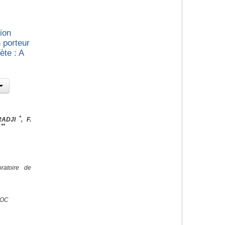
ion
 porteur
te : A
*
RADJI
, F.
**
N
ratoire de
ROC