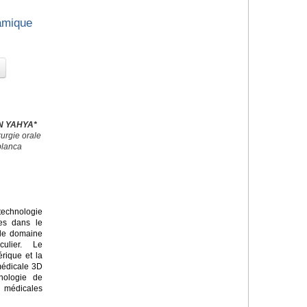
amique
EN YAHYA*
urgie orale
blanca
echnologie
ves dans le
 le domaine
culier. Le
rique et la
médicale 3D
nologie de
s médicales