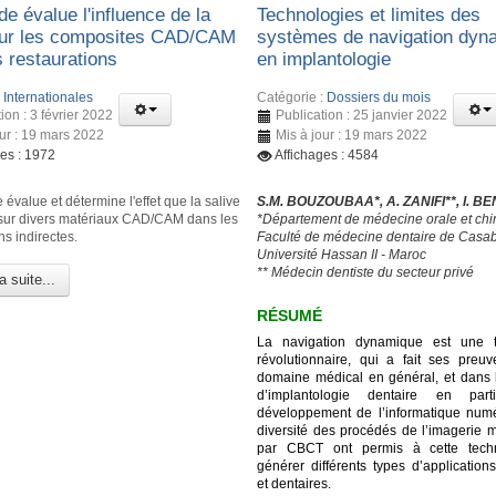
e évalue l'influence de la
Technologies et limites des
sur les composites CAD/CAM
systèmes de navigation dyn
s restaurations
en implantologie
:
Internationales
Catégorie :
Dossiers du mois
ion : 3 février 2022
Publication : 25 janvier 2022
our : 19 mars 2022
Mis à jour : 19 mars 2022
ges : 1972
Affichages : 4584
 évalue et détermine l'effet que la salive
S.M. BOUZOUBAA*, A. ZANIFI**, I. B
 sur divers matériaux CAD/CAM dans les
*Département de médecine orale et chir
ns indirectes.
Faculté de médecine dentaire de Casa
Université Hassan II - Maroc
** Médecin dentiste du secteur privé
a suite...
RÉSUMÉ
La navigation dynamique est une t
révolutionnaire, qui a fait ses preu
domaine médical en général, et dans
d’implantologie dentaire en parti
développement de l’informatique numé
diversité des procédés de l’imagerie 
par CBCT ont permis à cette tech
générer différents types d’application
et dentaires.