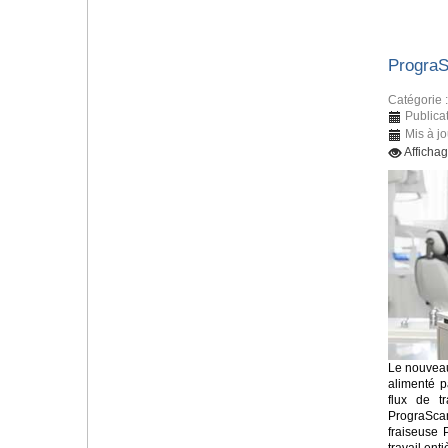
Progra
Catégorie 
Publicat
Mis à jo
Afficha
Le nouveau
alimenté p
flux de tr
PrograSca
fraiseuse 
travail en