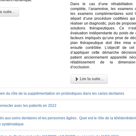
Dans le cas d’une réhabilitation p
complète, l’anamnèse, les examens c
a suite...
les examens complémentaires sont l
départ d’une procédure codifiées qu
réaliser un diagnostic, puis de proposer
solutions thérapeutiques. Ce n’es
évaluation indépendante du poids de
facteurs impliqués qu’une prise de déc
plan thérapeutique doit être mise 
ensuite contrôlée. L’objectif de cet 
d’appliquer cette démarche décisio
patient anciennement appareillé néc
rétablissement de la dimension 
d’occlusion.
Lire la suite...
en du rôle de la supplémentation en probiotiques dans les caries dentaires
onnecter avec les patients en 2022
ès aux soins dentaires et les personnes âgées : Quel est le rôle de la télédentister
e systématique