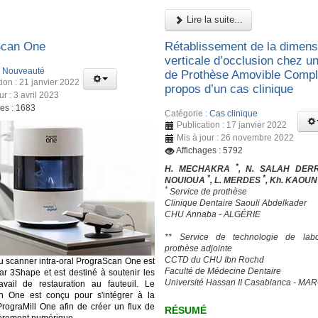
Lire la suite...
Scan One
Rétablissement de la dimens
verticale d’occlusion chez un
:
Nouveauté
de Prothèse Amovible Complè
ion : 21 janvier 2022
propos d’un cas clinique
ur : 3 avril 2023
ges : 1683
Catégorie :
Cas clinique
Publication : 17 janvier 2022
Mis à jour : 26 novembre 2022
Affichages : 5792
*
H. MECHAKRA
, N. SALAH DER
*
*
NOUIOUA
, L. MERDES
, Kh. KAOU
*
Service de prothèse
Clinique Dentaire Saouli Abdelkader
CHU Annaba - ALGÉRIE
** Service de technologie de labo
prothèse adjointe
CCTD du CHU Ibn Rochd
 scanner intra-oral PrograScan One est
Faculté de Médecine Dentaire
ar 3Shape et est destiné à soutenir les
Université Hassan II Casablanca - MA
avail de restauration au fauteuil. Le
n One est conçu pour s'intégrer à la
PrograMill One afin de créer un flux de
RÉSUMÉ
tièrement numérique.