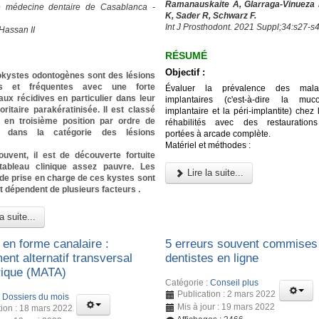
Ramanauskaite A, Glarraga-Vinueza 
e médecine dentaire de Casablanca -
K, Sader R, Schwarz F.
Int J Prosthodont. 2021 Suppl;34:s27-s
Hassan II
RÉSUMÉ
Objectif :
okystes odontogènes sont des lésions
es et fréquentes avec une forte
Évaluer la prévalence des malad
ux récidives en particulier dans leur
implantaires (c'est-à-dire la muco
ritaire parakératinisée. Il est classé
implantaire et la péri-implantite) chez 
 en troisième position par ordre de
réhabilités avec des restaurations
e dans la catégorie des lésions
portées à arcade complète.
Matériel et méthodes :
ouvent, il est de découverte fortuite
ableau clinique assez pauvre. Les
Lire la suite...
de prise en charge de ces kystes sont
t dépendent de plusieurs facteurs .
a suite...
 en forme canalaire :
5 erreurs souvent commises 
nt alternatif transversal
dentistes en ligne
ique (MATA)
Catégorie :
Conseil plus
Publication : 2 mars 2022
:
Dossiers du mois
Mis à jour : 19 mars 2022
tion : 18 mars 2022