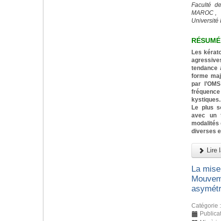
Faculté d
MAROC ,
Université 
RÉSUMÉ
Les kérat
agressiv
tendance a
forme majo
par l’OMS
fréquenc
kystiques.
Le plus s
avec un t
modalités 
diverses e
Lire l
La mise
Mouveme
asymétr
Catégorie 
Publica