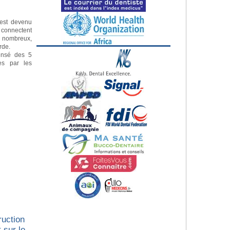
e est devenu
s connectent
s nombreux,
erde.
ensé des 5
es par les
ruction
 sur le