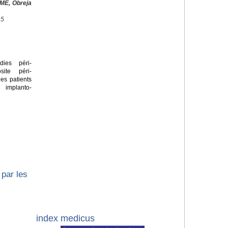
ME, Obreja
45
ies péri-
site péri-
les patients
 implanto-
par les
index medicus