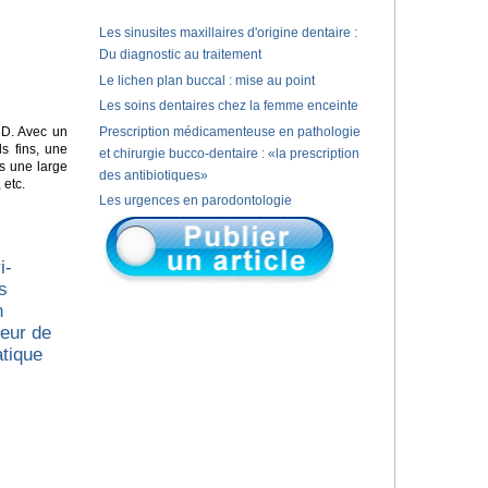
Les sinusites maxillaires d'origine dentaire :
Du diagnostic au traitement
Le lichen plan buccal : mise au point
Les soins dentaires chez la femme enceinte
D. Avec un
Prescription médicamenteuse en pathologie
s fins, une
et chirurgie bucco-dentaire : «la prescription
s une large
des antibiotiques»
 etc.
Les urgences en parodontologie
i-
s
n
ueur de
atique