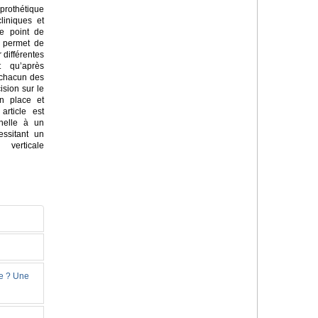
rothétique
liniques et
e point de
i permet de
 différentes
t qu’après
 chacun des
ision sur le
en place et
article est
nnelle à un
essitant un
verticale
ie ? Une