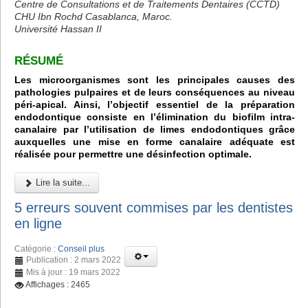
Centre de Consultations et de Traitements Dentaires (CCTD)
CHU Ibn Rochd Casablanca, Maroc.
Université Hassan II
RÉSUMÉ
Les microorganismes sont les principales causes des
pathologies pulpaires et de leurs conséquences au niveau
péri-apical. Ainsi, l’objectif essentiel de la préparation
endodontique consiste en l’élimination du biofilm intra-
canalaire par l’utilisation de limes endodontiques grâce
auxquelles une mise en forme canalaire adéquate est
réalisée pour permettre une désinfection optimale.
Lire la suite...
5 erreurs souvent commises par les dentistes
en ligne
Catégorie :
Conseil plus
Publication : 2 mars 2022
Mis à jour : 19 mars 2022
Affichages : 2465