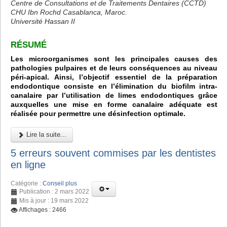
Centre de Consultations et de Traitements Dentaires (CCTD)
CHU Ibn Rochd Casablanca, Maroc.
Université Hassan II
RÉSUMÉ
Les microorganismes sont les principales causes des
pathologies pulpaires et de leurs conséquences au niveau
péri-apical. Ainsi, l’objectif essentiel de la préparation
endodontique consiste en l’élimination du biofilm intra-
canalaire par l’utilisation de limes endodontiques grâce
auxquelles une mise en forme canalaire adéquate est
réalisée pour permettre une désinfection optimale.
Lire la suite...
5 erreurs souvent commises par les dentistes
en ligne
Catégorie :
Conseil plus
Publication : 2 mars 2022
Mis à jour : 19 mars 2022
Affichages : 2466