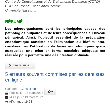
Centre de Consultations et de Traitements Dentaires (CCTD)
CHU Ibn Rochd Casablanca, Maroc.
Université Hassan II
RÉSUMÉ
Les microorganismes sont les principales causes des
pathologies pulpaires et de leurs conséquences au niveau
péri-apical. Ainsi, l’objectif essentiel de la préparation
endodontique consiste en l’élimination du biofilm intra-
canalaire par l’utilisation de limes endodontiques grâce
auxquelles une mise en forme canalaire adéquate est
réalisée pour permettre une désinfection optimale.
Lire la suite...
5 erreurs souvent commises par les dentistes
en ligne
Catégorie :
Conseil plus
Publication : 2 mars 2022
Mis à jour : 19 mars 2022
Affichages : 2468