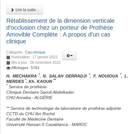
Lire la suite...
Rétablissement de la dimension verticale
d’occlusion chez un porteur de Prothèse
Amovible Complète : A propos d’un cas
clinique
Catégorie :
Cas clinique
Publication : 17 janvier 2022
Mis à jour : 26 novembre 2022
Affichages : 5793
*
*
*
H. MECHAKRA
, N. SALAH DERRADJI
, F. NOUIOUA
, L.
*
**
MERDES
, Kh. KAOUN
*
Service de prothèse
Clinique Dentaire Saouli Abdelkader
CHU Annaba - ALGÉRIE
** Service de technologie de laboratoire de prothèse adjointe
CCTD du CHU Ibn Rochd
Faculté de Médecine Dentaire
Université Hassan II Casablanca - MAROC