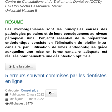
Centre de Consultations et de Traitements Dentaires (CCTD)
CHU Ibn Rochd Casablanca, Maroc.
Université Hassan II
RÉSUMÉ
Les microorganismes sont les principales causes des
pathologies pulpaires et de leurs conséquences au niveau
péri-apical. Ainsi, l’objectif essentiel de la préparation
endodontique consiste en l’élimination du biofilm intra-
canalaire par l’utilisation de limes endodontiques grâce
auxquelles une mise en forme canalaire adéquate est
réalisée pour permettre une désinfection optimale.
Lire la suite...
5 erreurs souvent commises par les dentistes
en ligne
Catégorie :
Conseil plus
Publication : 2 mars 2022
Mis à jour : 19 mars 2022
Affichages : 2470