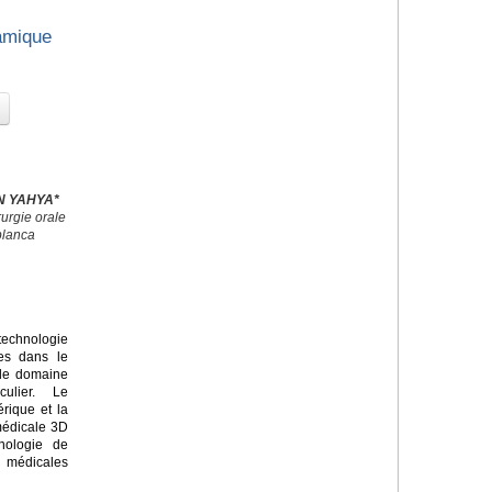
amique
EN YAHYA*
urgie orale
blanca
echnologie
ves dans le
 le domaine
culier. Le
rique et la
médicale 3D
nologie de
s médicales