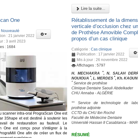
Lire la suite...
Scan One
Rétablissement de la dimens
verticale d’occlusion chez un
:
Nouveauté
de Prothèse Amovible Complè
ion : 21 janvier 2022
propos d’un cas clinique
ur : 3 avril 2023
ges : 1684
Catégorie :
Cas clinique
Publication : 17 janvier 2022
Mis à jour : 26 novembre 2022
Affichages : 5797
*
H. MECHAKRA
, N. SALAH DER
*
*
NOUIOUA
, L. MERDES
, Kh. KAOU
*
Service de prothèse
Clinique Dentaire Saouli Abdelkader
CHU Annaba - ALGÉRIE
** Service de technologie de labo
prothèse adjointe
CCTD du CHU Ibn Rochd
 scanner intra-oral PrograScan One est
Faculté de Médecine Dentaire
ar 3Shape et est destiné à soutenir les
Université Hassan II Casablanca - MA
avail de restauration au fauteuil. Le
n One est conçu pour s'intégrer à la
PrograMill One afin de créer un flux de
RÉSUMÉ
tièrement numérique.