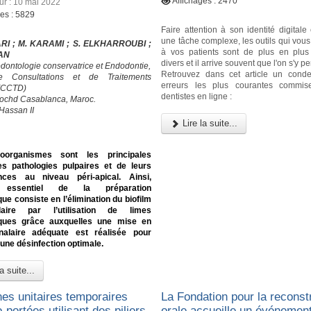
Affichages : 2470
our : 10 mai 2022
ges : 5829
Faire attention à son identité digital
une tâche complexe, les outils qui vou
RI ; M. KARAMI ; S. ELKHARROUBI ;
à vos patients sont de plus en plu
RAN
divers et il arrive souvent que l'on s'y p
odontologie conservatrice et Endodontie,
Retrouvez dans cet article un cond
e Consultations et de Traitements
erreurs les plus courantes commis
 (CCTD)
dentistes en ligne :
ochd Casablanca, Maroc.
Hassan II
Lire la suite...
oorganismes sont les principales
s pathologies pulpaires et de leurs
ces au niveau péri-apical. Ainsi,
if essentiel de la préparation
ue consiste en l’élimination du biofilm
alaire par l’utilisation de limes
ques grâce auxquelles une mise en
alaire adéquate est réalisée pour
une désinfection optimale.
a suite...
es unitaires temporaires
La Fondation pour la reconst
-portées utilisant des piliers
orale accueille un événement