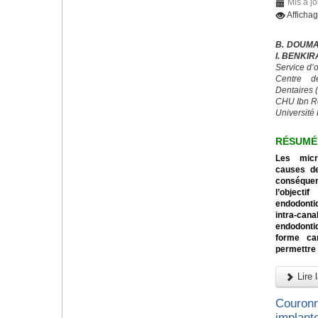
Mis à j
Afficha
B. DOUMA
I. BENKI
Service d’
Centre d
Dentaires
CHU Ibn R
Université 
RÉSUMÉ
Les micr
causes de
conséquen
l’object
endodontiq
intra-can
endodonti
forme can
permettre 
Lire l
Couronn
implanto