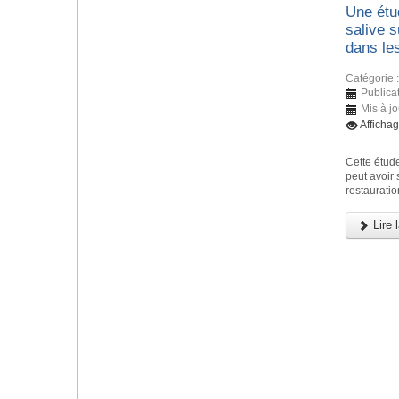
Une étud
salive 
dans le
Catégorie 
Publicat
Mis à j
Afficha
Cette étude
peut avoir
restauratio
Lire l