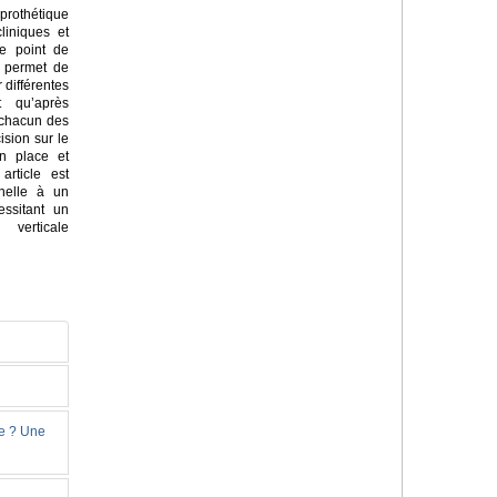
rothétique
liniques et
e point de
i permet de
 différentes
t qu’après
 chacun des
ision sur le
en place et
article est
nnelle à un
essitant un
verticale
ie ? Une