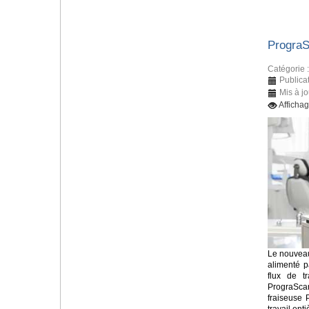
Progra
Catégorie 
Publicat
Mis à jo
Afficha
Le nouveau
alimenté p
flux de tr
PrograSca
fraiseuse 
travail en