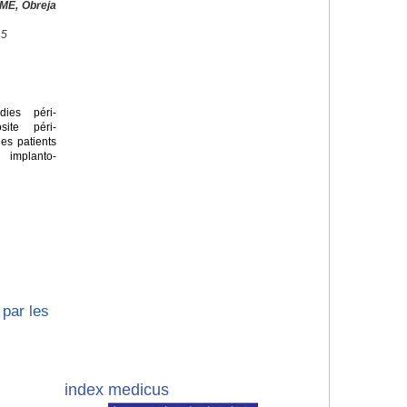
ME, Obreja
45
ies péri-
site péri-
les patients
 implanto-
par les
index medicus