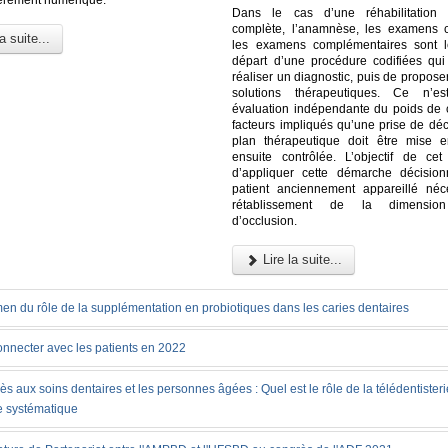
Dans le cas d’une réhabilitation p
complète, l’anamnèse, les examens c
a suite...
les examens complémentaires sont l
départ d’une procédure codifiées qu
réaliser un diagnostic, puis de proposer
solutions thérapeutiques. Ce n’es
évaluation indépendante du poids de
facteurs impliqués qu’une prise de déc
plan thérapeutique doit être mise 
ensuite contrôlée. L’objectif de cet 
d’appliquer cette démarche décisio
patient anciennement appareillé néc
rétablissement de la dimension 
d’occlusion.
Lire la suite...
en du rôle de la supplémentation en probiotiques dans les caries dentaires
onnecter avec les patients en 2022
ès aux soins dentaires et les personnes âgées : Quel est le rôle de la télédentister
e systématique