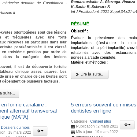
Ramanauskaite A, Glarraga-Vinueza 
e médecine dentaire de Casablanca -
K, Sader R, Schwarz F.
Int J Prosthodont. 2021 Suppl;34:s27-s
Hassan II
RÉSUMÉ
Objectif :
okystes odontogènes sont des lésions
es et fréquentes avec une forte
Évaluer la prévalence des malad
ux récidives en particulier dans leur
implantaires (c'est-à-dire la muco
ritaire parakératinisée. Il est classé
implantaire et la péri-implantite) chez 
 en troisième position par ordre de
réhabilités avec des restaurations
e dans la catégorie des lésions
portées à arcade complète.
Matériel et méthodes :
ouvent, il est de découverte fortuite
ableau clinique assez pauvre. Les
Lire la suite...
de prise en charge de ces kystes sont
t dépendent de plusieurs facteurs .
a suite...
 en forme canalaire :
5 erreurs souvent commises 
nt alternatif transversal
dentistes en ligne
ique (MATA)
Catégorie :
Conseil plus
Publication : 2 mars 2022
:
Dossiers du mois
Mis à jour : 19 mars 2022
tion : 18 mars 2022