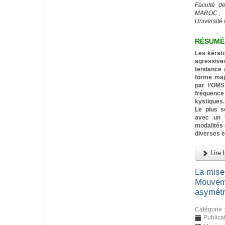
Faculté d
MAROC ,
Université 
RÉSUMÉ
Les kérat
agressiv
tendance a
forme majo
par l’OMS
fréquenc
kystiques.
Le plus s
avec un t
modalités 
diverses e
Lire l
La mise
Mouveme
asymétr
Catégorie 
Publica