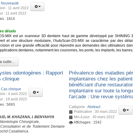
:
Nouveauté
ion : 11 avril 2022
ur : 11 avril 2022
ges : 1814
es détails
DS-MIX est un scanneur 3D dentaire haut de gamme développé par SHINING 3
ert et une structure modulaire, l'AutoScan-DS-MIX se caractérise par des détail
cision et une grande efficacité pour répondre aux demandes des utilisateurs dan
lications dentaires, notamment les couronnes, les ponts, les implants, les barres,
a suite...
ystes odontogènes : Rapport
Prévalence des maladies pér
 clinique
implantaires chez les patient
bénéficiant d'une restauratio
:
Cas clinique
implantaire sur toute la long
ion : 4 avril 2022
l'arcade : Une revue systém
ur : 18 août 2022
ges : 5693
Catégorie :
Abstract
Publication : 30 mars 2022
UD, M. KHAZANA, I. BENYAHYA
Mis à jour : 30 mars 2022
Odontologie Chirurgicale,
Affichages : 1542
Consultation et de Traitement Dentaire
ochd Casablanca.