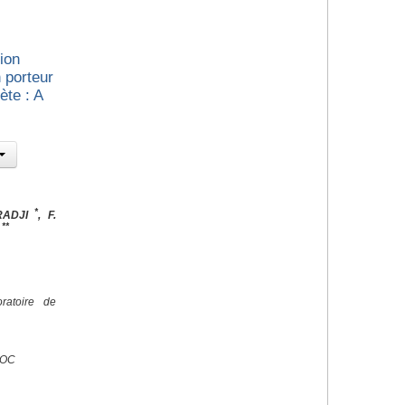
ion
 porteur
te : A
*
RADJI
, F.
**
N
ratoire de
ROC