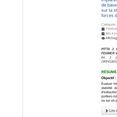
de base 
sur la s
forces d
Catégorie 
Publicat
Mis à jo
Afficha
PITTA J,
FEHMER V,
Int J pr
ORF41805
RÉSUMÉ
Objectif :
Évaluer l'e
stabilité 
d'extracti
portées col
ou sur un p
Lire l