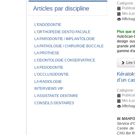
Catégorie 
Articles par discipline
Publicat
Mis à jo
Afficha
L'ENDODONTIE
Plus que d
L'ORTHOPEDIE DENTO-FACIALE
AutoScan-
LA PARODONTIE / IMPLANTOLOGIE
design ouv
LA PATHOLOGIE / CHIRURGIE BUCCALE
grande pré
gamme d'app
LA PROTHESE
L'ODONTOLOGIE CONSERVATRICE
Lire l
LA PEDODONTIE
Kératok
L'OCCLUSODONTIE
d’un cas
LA RADIOLOGIE
INTERVIEWS VIP
Catégorie 
Publicat
L'ASSISTANTE DENTAIRE
Mis à jo
CONSEILS DENTAIRES
Afficha
W. MAHFO
Service d’
Centre de 
CHU Ibn R