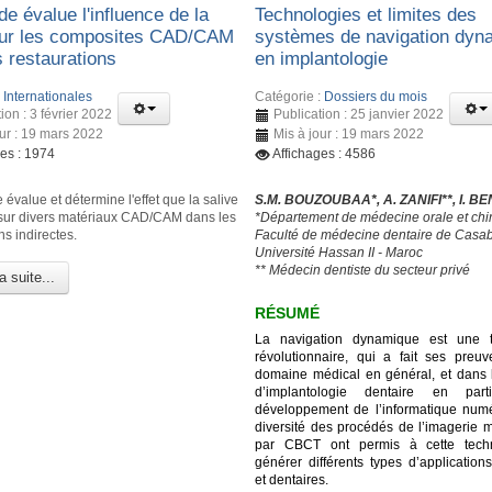
e évalue l'influence de la
Technologies et limites des
sur les composites CAD/CAM
systèmes de navigation dyn
s restaurations
en implantologie
:
Internationales
Catégorie :
Dossiers du mois
ion : 3 février 2022
Publication : 25 janvier 2022
our : 19 mars 2022
Mis à jour : 19 mars 2022
ges : 1974
Affichages : 4586
 évalue et détermine l'effet que la salive
S.M. BOUZOUBAA*, A. ZANIFI**, I. B
 sur divers matériaux CAD/CAM dans les
*Département de médecine orale et chir
ns indirectes.
Faculté de médecine dentaire de Casa
Université Hassan II - Maroc
** Médecin dentiste du secteur privé
a suite...
RÉSUMÉ
La navigation dynamique est une t
révolutionnaire, qui a fait ses preu
domaine médical en général, et dans
d’implantologie dentaire en parti
développement de l’informatique numé
diversité des procédés de l’imagerie 
par CBCT ont permis à cette tech
générer différents types d’application
et dentaires.