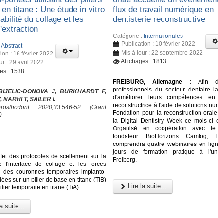
en titane : Une étude in vitro
flux de travail numérique en
tabilité du collage et les
dentisterie reconstructive
'extraction
Catégorie :
Internationales
Publication : 10 février 2022
:
Abstract
Mis à jour : 22 septembre 2022
ion : 16 février 2022
Affichages : 1813
ur : 29 avril 2022
ges : 1538
FREIBURG, Allemagne :
Afin d'o
professionnels du secteur dentaire la 
 BIJELIC-DONOVA J, BURKHARDT F,
d'améliorer leurs compétences en d
 NÄRHI T, SAILER I.
reconstructrice à l'aide de solutions nu
osthodont 2020;33:546-52 (Grant
Fondation pour la reconstruction orale
)
la Digital Dentistry Week ce mois-ci 
Organisé en coopération avec le 
fondateur BioHorizons Camlog, l
comprendra quatre webinaires en lign
jours de formation pratique à l'un
ffet des protocoles de scellement sur la
Freiberg.
de l'interface de collage et les forces
on des couronnes temporaires implanto-
lées sur un pilier de base en titane (TiB)
Lire la suite...
ilier temporaire en titane (TiA).
a suite...