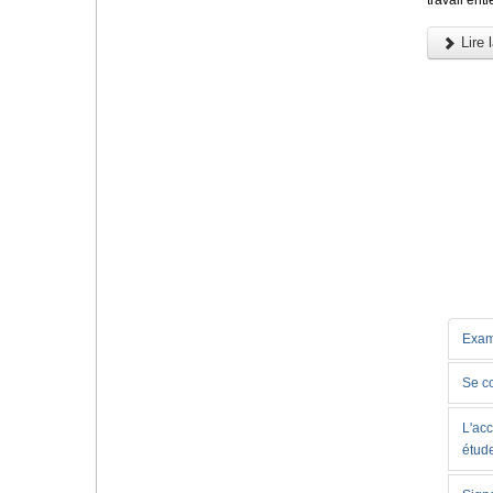
Lire l
Exam
Se c
L'acc
étud