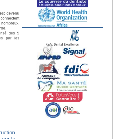
e est devenu
s connectent
s nombreux,
erde.
ensé des 5
es par les
ruction
 sur le