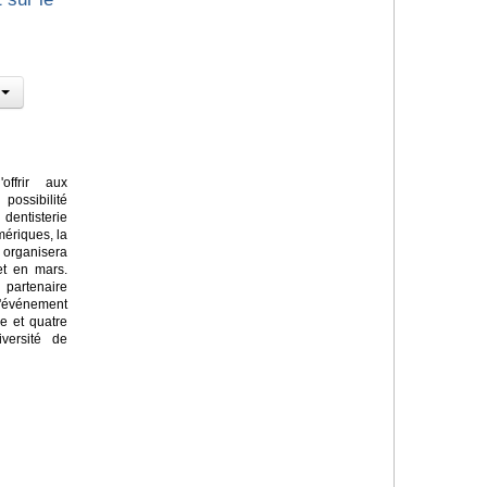
ffrir aux
possibilité
entisterie
mériques, la
 organisera
et en mars.
partenaire
'événement
e et quatre
iversité de