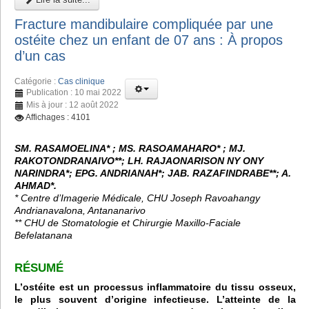
Fracture mandibulaire compliquée par une
ostéite chez un enfant de 07 ans : À propos
d’un cas
Catégorie :
Cas clinique
Publication : 10 mai 2022
Mis à jour : 12 août 2022
Affichages : 4101
SM. RASAMOELINA* ; MS. RASOAMAHARO* ; MJ.
RAKOTONDRANAIVO**; LH. RAJAONARISON NY ONY
NARINDRA*; EPG. ANDRIANAH*; JAB. RAZAFINDRABE**; A.
AHMAD*.
* Centre d’Imagerie Médicale, CHU Joseph Ravoahangy
Andrianavalona, Antananarivo
** CHU de Stomatologie et Chirurgie Maxillo-Faciale
Befelatanana
RÉSUMÉ
L’ostéite est un processus inflammatoire du tissu osseux,
le plus souvent d’origine infectieuse. L’atteinte de la