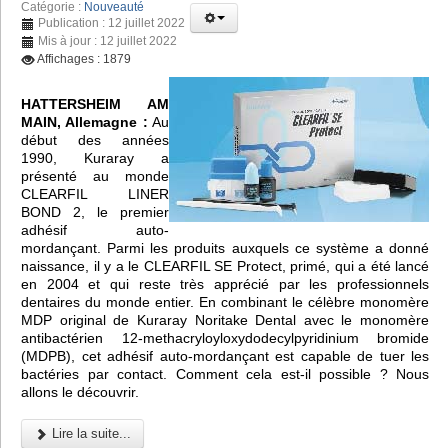
Catégorie :
Nouveauté
Publication : 12 juillet 2022
Mis à jour : 12 juillet 2022
Affichages : 1879
HATTERSHEIM AM
MAIN, Allemagne :
Au
début des années
1990, Kuraray a
présenté au monde
CLEARFIL LINER
BOND 2, le premier
adhésif auto-
mordançant. Parmi les produits auxquels ce système a donné
naissance, il y a le CLEARFIL SE Protect, primé, qui a été lancé
en 2004 et qui reste très apprécié par les professionnels
dentaires du monde entier. En combinant le célèbre monomère
MDP original de Kuraray Noritake Dental avec le monomère
antibactérien 12-methacryloyloxydodecylpyridinium bromide
(MDPB), cet adhésif auto-mordançant est capable de tuer les
bactéries par contact. Comment cela est-il possible ? Nous
allons le découvrir.
Lire la suite...