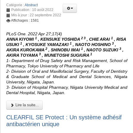
Catégorie :
Abstract
Publication : 10 août 2022
Mis à jour : 22 septembre 2022
Affichages : 1581
PLoS One. 2022 Apr 27;17(4)
1
2 3
1
ANNA KIYOMI
, KENSUKE YOSHIDA
, CHIE ARAI
, RISA
1
1
3
USUKI
, KYOSUKE YAMAZAKI
, NAOTO HOSHINO
,
2
1
3
AKIRA KUROKAWA
, SHINOBU IMAI
, NAOTO SUZUKI
,
3
1
AKIRA TOYAMA
, MUNETOSHI SUGIURA
1- Department of Drug Safety and Risk Management, School of
Pharmacy, Tokyo University of Pharmacy and Life
2- Division of Oral and Maxillofacial Surgery, Faculty of Dentistry
& Graduate School of Medical and Dental Sciences, Niigata
University, Niigata, Japan.
3- Division of Hospital Pharmacy, Niigata University Medical and
Dental Hospital, Niigata, Japan.
Lire la suite...
CLEARFIL SE Protect : Un système adhésif
antibactérien unique