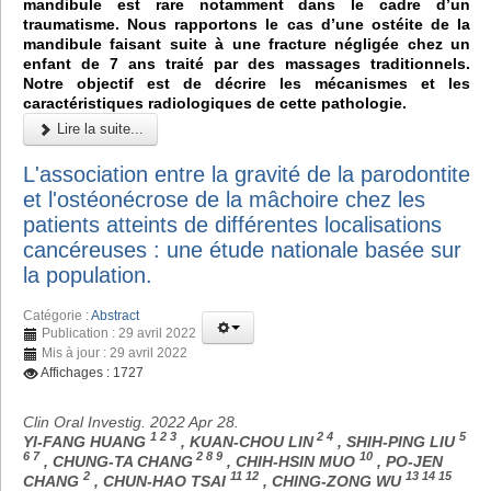
mandibule est rare notamment dans le cadre d’un
traumatisme. Nous rapportons le cas d’une ostéite de la
mandibule faisant suite à une fracture négligée chez un
enfant de 7 ans traité par des massages traditionnels.
Notre objectif est de décrire les mécanismes et les
caractéristiques radiologiques de cette pathologie.
Lire la suite...
L'association entre la gravité de la parodontite
et l'ostéonécrose de la mâchoire chez les
patients atteints de différentes localisations
cancéreuses : une étude nationale basée sur
la population.
Catégorie :
Abstract
Publication : 29 avril 2022
Mis à jour : 29 avril 2022
Affichages : 1727
Clin Oral Investig. 2022 Apr 28.
1 2 3
2 4
5
YI-FANG HUANG
, KUAN-CHOU LIN
, SHIH-PING LIU
6 7
2 8 9
10
, CHUNG-TA CHANG
, CHIH-HSIN MUO
, PO-JEN
2
11 12
13 14 15
CHANG
, CHUN-HAO TSAI
, CHING-ZONG WU