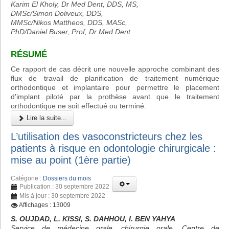
Karim El Kholy, Dr Med Dent, DDS, MS,
DMSc/Simon Doliveux, DDS,
MMSc/Nikos Mattheos, DDS, MASc,
PhD/Daniel Buser, Prof, Dr Med Dent
RÉSUMÉ
Ce rapport de cas décrit une nouvelle approche combinant des
flux de travail de planification de traitement numérique
orthodontique et implantaire pour permettre le placement
d'implant piloté par la prothèse avant que le traitement
orthodontique ne soit effectué ou terminé.
Lire la suite...
L’utilisation des vasoconstricteurs chez les
patients à risque en odontologie chirurgicale :
mise au point (1ère partie)
Catégorie :
Dossiers du mois
Publication : 30 septembre 2022
Mis à jour : 30 septembre 2022
Affichages : 13009
S. OUJDAD, L. KISSI, S. DAHHOU, I. BEN YAHYA
Service de médecine orale, chirurgie orale, Centre de