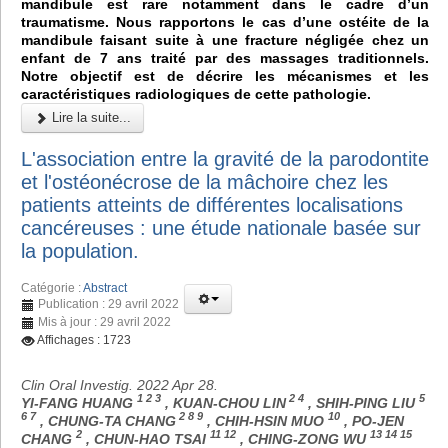
mandibule est rare notamment dans le cadre d’un
traumatisme. Nous rapportons le cas d’une ostéite de la
mandibule faisant suite à une fracture négligée chez un
enfant de 7 ans traité par des massages traditionnels.
Notre objectif est de décrire les mécanismes et les
caractéristiques radiologiques de cette pathologie.
Lire la suite...
L'association entre la gravité de la parodontite
et l'ostéonécrose de la mâchoire chez les
patients atteints de différentes localisations
cancéreuses : une étude nationale basée sur
la population.
Catégorie :
Abstract
Publication : 29 avril 2022
Mis à jour : 29 avril 2022
Affichages : 1723
Clin Oral Investig. 2022 Apr 28.
1 2 3
2 4
5
YI-FANG HUANG
, KUAN-CHOU LIN
, SHIH-PING LIU
6 7
2 8 9
10
, CHUNG-TA CHANG
, CHIH-HSIN MUO
, PO-JEN
2
11 12
13 14 15
CHANG
, CHUN-HAO TSAI
, CHING-ZONG WU