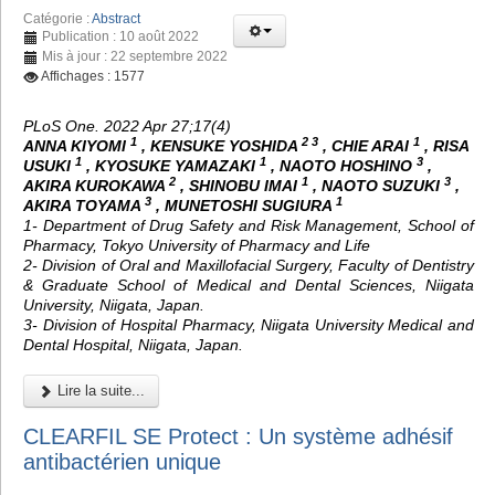
Catégorie :
Abstract
Publication : 10 août 2022
Mis à jour : 22 septembre 2022
Affichages : 1577
PLoS One. 2022 Apr 27;17(4)
1
2 3
1
ANNA KIYOMI
, KENSUKE YOSHIDA
, CHIE ARAI
, RISA
1
1
3
USUKI
, KYOSUKE YAMAZAKI
, NAOTO HOSHINO
,
2
1
3
AKIRA KUROKAWA
, SHINOBU IMAI
, NAOTO SUZUKI
,
3
1
AKIRA TOYAMA
, MUNETOSHI SUGIURA
1- Department of Drug Safety and Risk Management, School of
Pharmacy, Tokyo University of Pharmacy and Life
2- Division of Oral and Maxillofacial Surgery, Faculty of Dentistry
& Graduate School of Medical and Dental Sciences, Niigata
University, Niigata, Japan.
3- Division of Hospital Pharmacy, Niigata University Medical and
Dental Hospital, Niigata, Japan.
Lire la suite...
CLEARFIL SE Protect : Un système adhésif
antibactérien unique