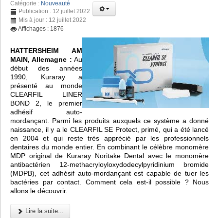
Catégorie :
Nouveauté
Publication : 12 juillet 2022
Mis à jour : 12 juillet 2022
Affichages : 1876
HATTERSHEIM AM
MAIN, Allemagne :
Au
début des années
1990, Kuraray a
présenté au monde
CLEARFIL LINER
BOND 2, le premier
adhésif auto-
mordançant. Parmi les produits auxquels ce système a donné
naissance, il y a le CLEARFIL SE Protect, primé, qui a été lancé
en 2004 et qui reste très apprécié par les professionnels
dentaires du monde entier. En combinant le célèbre monomère
MDP original de Kuraray Noritake Dental avec le monomère
antibactérien 12-methacryloyloxydodecylpyridinium bromide
(MDPB), cet adhésif auto-mordançant est capable de tuer les
bactéries par contact. Comment cela est-il possible ? Nous
allons le découvrir.
Lire la suite...