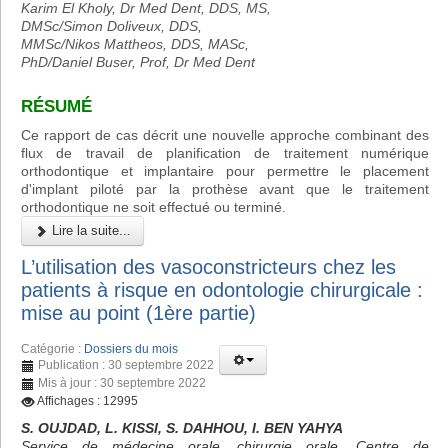
Karim El Kholy, Dr Med Dent, DDS, MS,
DMSc/Simon Doliveux, DDS,
MMSc/Nikos Mattheos, DDS, MASc,
PhD/Daniel Buser, Prof, Dr Med Dent
RÉSUMÉ
Ce rapport de cas décrit une nouvelle approche combinant des
flux de travail de planification de traitement numérique
orthodontique et implantaire pour permettre le placement
d'implant piloté par la prothèse avant que le traitement
orthodontique ne soit effectué ou terminé.
Lire la suite...
L’utilisation des vasoconstricteurs chez les
patients à risque en odontologie chirurgicale :
mise au point (1ère partie)
Catégorie :
Dossiers du mois
Publication : 30 septembre 2022
Mis à jour : 30 septembre 2022
Affichages : 12995
S. OUJDAD, L. KISSI, S. DAHHOU, I. BEN YAHYA
Service de médecine orale, chirurgie orale, Centre de