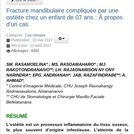
Fracture mandibulaire compliquée par une
ostéite chez un enfant de 07 ans : À propos
d’un cas
Catégorie :
Cas clinique
Publication : 10 mai 2022
Mis à jour : 12 août 2022
Affichages : 4092
SM. RASAMOELINA* ; MS. RASOAMAHARO* ; MJ.
RAKOTONDRANAIVO**; LH. RAJAONARISON NY ONY
NARINDRA*; EPG. ANDRIANAH*; JAB. RAZAFINDRABE**; A.
AHMAD*.
* Centre d’Imagerie Médicale, CHU Joseph Ravoahangy
Andrianavalona, Antananarivo
** CHU de Stomatologie et Chirurgie Maxillo-Faciale
Befelatanana
RÉSUMÉ
L’ostéite est un processus inflammatoire du tissu osseux,
le plus souvent d’origine infectieuse. L’atteinte de la