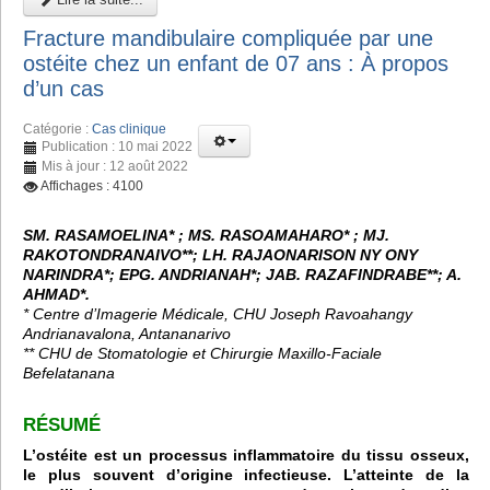
Fracture mandibulaire compliquée par une
ostéite chez un enfant de 07 ans : À propos
d’un cas
Catégorie :
Cas clinique
Publication : 10 mai 2022
Mis à jour : 12 août 2022
Affichages : 4100
SM. RASAMOELINA* ; MS. RASOAMAHARO* ; MJ.
RAKOTONDRANAIVO**; LH. RAJAONARISON NY ONY
NARINDRA*; EPG. ANDRIANAH*; JAB. RAZAFINDRABE**; A.
AHMAD*.
* Centre d’Imagerie Médicale, CHU Joseph Ravoahangy
Andrianavalona, Antananarivo
** CHU de Stomatologie et Chirurgie Maxillo-Faciale
Befelatanana
RÉSUMÉ
L’ostéite est un processus inflammatoire du tissu osseux,
le plus souvent d’origine infectieuse. L’atteinte de la