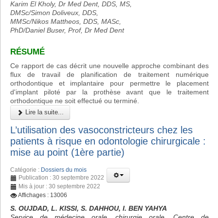
Karim El Kholy, Dr Med Dent, DDS, MS,
DMSc/Simon Doliveux, DDS,
MMSc/Nikos Mattheos, DDS, MASc,
PhD/Daniel Buser, Prof, Dr Med Dent
RÉSUMÉ
Ce rapport de cas décrit une nouvelle approche combinant des
flux de travail de planification de traitement numérique
orthodontique et implantaire pour permettre le placement
d'implant piloté par la prothèse avant que le traitement
orthodontique ne soit effectué ou terminé.
Lire la suite...
L’utilisation des vasoconstricteurs chez les
patients à risque en odontologie chirurgicale :
mise au point (1ère partie)
Catégorie :
Dossiers du mois
Publication : 30 septembre 2022
Mis à jour : 30 septembre 2022
Affichages : 13006
S. OUJDAD, L. KISSI, S. DAHHOU, I. BEN YAHYA
Service de médecine orale, chirurgie orale, Centre de