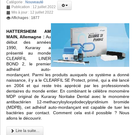
Catégorie :
Nouveauté
Publication : 12 juillet 2022
Mis à jour : 12 juillet 2022
Affichages : 1877
HATTERSHEIM AM
MAIN, Allemagne :
Au
début des années
1990, Kuraray a
présenté au monde
CLEARFIL LINER
BOND 2, le premier
adhésif auto-
mordançant. Parmi les produits auxquels ce système a donné
naissance, il y a le CLEARFIL SE Protect, primé, qui a été lancé
en 2004 et qui reste très apprécié par les professionnels
dentaires du monde entier. En combinant le célèbre monomère
MDP original de Kuraray Noritake Dental avec le monomère
antibactérien 12-methacryloyloxydodecylpyridinium bromide
(MDPB), cet adhésif auto-mordançant est capable de tuer les
bactéries par contact. Comment cela est-il possible ? Nous
allons le découvrir.
Lire la suite...