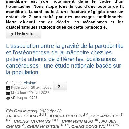
mandibule est rare notamment dans le cadre d’un
traumatisme. Nous rapportons le cas d’une ostéite de la
mandibule faisant suite à une fracture négligée chez un
enfant de 7 ans traité par des massages traditionnels.
Notre objectif est de décrire les mécanismes et les
caractéristiques radiologiques de cette pathologie.
Lire la suite...
L'association entre la gravité de la parodontite
et l'ostéonécrose de la mâchoire chez les
patients atteints de différentes localisations
cancéreuses : une étude nationale basée sur
la population.
Catégorie :
Abstract
Publication : 29 avril 2022
Mis à jour : 29 avril 2022
Affichages : 1726
Clin Oral Investig. 2022 Apr 28.
1 2 3
2 4
5
YI-FANG HUANG
, KUAN-CHOU LIN
, SHIH-PING LIU
6 7
2 8 9
10
, CHUNG-TA CHANG
, CHIH-HSIN MUO
, PO-JEN
2
11 12
13 14 15
CHANG
, CHUN-HAO TSAI
, CHING-ZONG WU