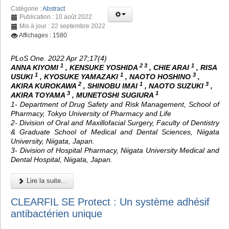
Catégorie :
Abstract
Publication : 10 août 2022
Mis à jour : 22 septembre 2022
Affichages : 1580
PLoS One. 2022 Apr 27;17(4)
1
2 3
1
ANNA KIYOMI
, KENSUKE YOSHIDA
, CHIE ARAI
, RISA
1
1
3
USUKI
, KYOSUKE YAMAZAKI
, NAOTO HOSHINO
,
2
1
3
AKIRA KUROKAWA
, SHINOBU IMAI
, NAOTO SUZUKI
,
3
1
AKIRA TOYAMA
, MUNETOSHI SUGIURA
1- Department of Drug Safety and Risk Management, School of
Pharmacy, Tokyo University of Pharmacy and Life
2- Division of Oral and Maxillofacial Surgery, Faculty of Dentistry
& Graduate School of Medical and Dental Sciences, Niigata
University, Niigata, Japan.
3- Division of Hospital Pharmacy, Niigata University Medical and
Dental Hospital, Niigata, Japan.
Lire la suite...
CLEARFIL SE Protect : Un système adhésif
antibactérien unique