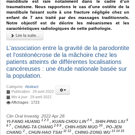
mandibule est rare notamment dans le cadre d’un
traumatisme. Nous rapportons le cas d’une ostéite de la
mandibule faisant suite à une fracture négligée chez un
enfant de 7 ans traité par des massages traditionnels.
Notre objectif est de décrire les mécanismes et les
caractéristiques radiologiques de cette pathologie.
Lire la suite...
L'association entre la gravité de la parodontite
et l'ostéonécrose de la mâchoire chez les
patients atteints de différentes localisations
cancéreuses : une étude nationale basée sur
la population.
Catégorie :
Abstract
Publication : 29 avril 2022
Mis à jour : 29 avril 2022
Affichages : 1723
Clin Oral Investig. 2022 Apr 28.
1 2 3
2 4
5
YI-FANG HUANG
, KUAN-CHOU LIN
, SHIH-PING LIU
6 7
2 8 9
10
, CHUNG-TA CHANG
, CHIH-HSIN MUO
, PO-JEN
2
11 12
13 14 15
CHANG
, CHUN-HAO TSAI
, CHING-ZONG WU