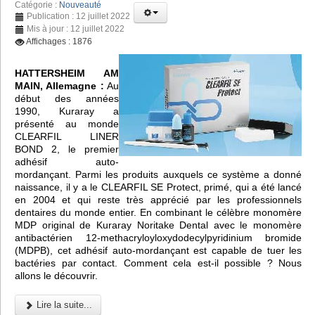
Catégorie :
Nouveauté
Publication : 12 juillet 2022
Mis à jour : 12 juillet 2022
Affichages : 1876
HATTERSHEIM AM
MAIN, Allemagne :
Au
début des années
1990, Kuraray a
présenté au monde
CLEARFIL LINER
BOND 2, le premier
adhésif auto-
mordançant. Parmi les produits auxquels ce système a donné
naissance, il y a le CLEARFIL SE Protect, primé, qui a été lancé
en 2004 et qui reste très apprécié par les professionnels
dentaires du monde entier. En combinant le célèbre monomère
MDP original de Kuraray Noritake Dental avec le monomère
antibactérien 12-methacryloyloxydodecylpyridinium bromide
(MDPB), cet adhésif auto-mordançant est capable de tuer les
bactéries par contact. Comment cela est-il possible ? Nous
allons le découvrir.
Lire la suite...