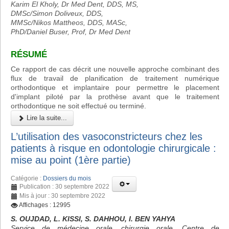
Karim El Kholy, Dr Med Dent, DDS, MS,
DMSc/Simon Doliveux, DDS,
MMSc/Nikos Mattheos, DDS, MASc,
PhD/Daniel Buser, Prof, Dr Med Dent
RÉSUMÉ
Ce rapport de cas décrit une nouvelle approche combinant des
flux de travail de planification de traitement numérique
orthodontique et implantaire pour permettre le placement
d'implant piloté par la prothèse avant que le traitement
orthodontique ne soit effectué ou terminé.
Lire la suite...
L’utilisation des vasoconstricteurs chez les
patients à risque en odontologie chirurgicale :
mise au point (1ère partie)
Catégorie :
Dossiers du mois
Publication : 30 septembre 2022
Mis à jour : 30 septembre 2022
Affichages : 12995
S. OUJDAD, L. KISSI, S. DAHHOU, I. BEN YAHYA
Service de médecine orale, chirurgie orale, Centre de