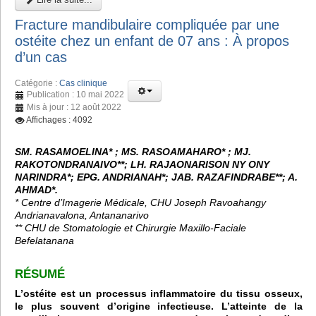
Fracture mandibulaire compliquée par une
ostéite chez un enfant de 07 ans : À propos
d’un cas
Catégorie :
Cas clinique
Publication : 10 mai 2022
Mis à jour : 12 août 2022
Affichages : 4092
SM. RASAMOELINA* ; MS. RASOAMAHARO* ; MJ.
RAKOTONDRANAIVO**; LH. RAJAONARISON NY ONY
NARINDRA*; EPG. ANDRIANAH*; JAB. RAZAFINDRABE**; A.
AHMAD*.
* Centre d’Imagerie Médicale, CHU Joseph Ravoahangy
Andrianavalona, Antananarivo
** CHU de Stomatologie et Chirurgie Maxillo-Faciale
Befelatanana
RÉSUMÉ
L’ostéite est un processus inflammatoire du tissu osseux,
le plus souvent d’origine infectieuse. L’atteinte de la