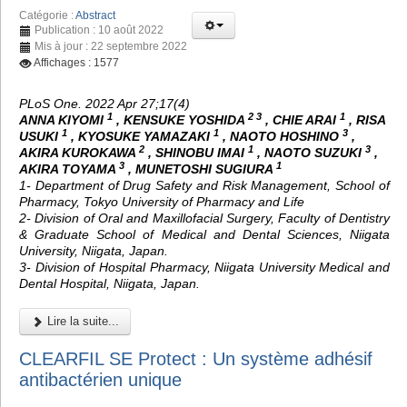
Catégorie :
Abstract
Publication : 10 août 2022
Mis à jour : 22 septembre 2022
Affichages : 1577
PLoS One. 2022 Apr 27;17(4)
1
2 3
1
ANNA KIYOMI
, KENSUKE YOSHIDA
, CHIE ARAI
, RISA
1
1
3
USUKI
, KYOSUKE YAMAZAKI
, NAOTO HOSHINO
,
2
1
3
AKIRA KUROKAWA
, SHINOBU IMAI
, NAOTO SUZUKI
,
3
1
AKIRA TOYAMA
, MUNETOSHI SUGIURA
1- Department of Drug Safety and Risk Management, School of
Pharmacy, Tokyo University of Pharmacy and Life
2- Division of Oral and Maxillofacial Surgery, Faculty of Dentistry
& Graduate School of Medical and Dental Sciences, Niigata
University, Niigata, Japan.
3- Division of Hospital Pharmacy, Niigata University Medical and
Dental Hospital, Niigata, Japan.
Lire la suite...
CLEARFIL SE Protect : Un système adhésif
antibactérien unique