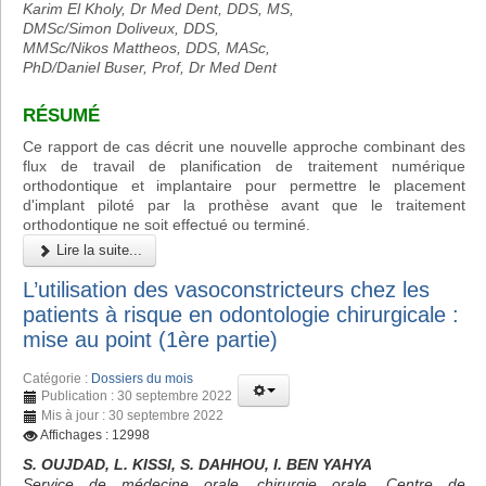
Karim El Kholy, Dr Med Dent, DDS, MS,
DMSc/Simon Doliveux, DDS,
MMSc/Nikos Mattheos, DDS, MASc,
PhD/Daniel Buser, Prof, Dr Med Dent
RÉSUMÉ
Ce rapport de cas décrit une nouvelle approche combinant des
flux de travail de planification de traitement numérique
orthodontique et implantaire pour permettre le placement
d'implant piloté par la prothèse avant que le traitement
orthodontique ne soit effectué ou terminé.
Lire la suite...
L’utilisation des vasoconstricteurs chez les
patients à risque en odontologie chirurgicale :
mise au point (1ère partie)
Catégorie :
Dossiers du mois
Publication : 30 septembre 2022
Mis à jour : 30 septembre 2022
Affichages : 12998
S. OUJDAD, L. KISSI, S. DAHHOU, I. BEN YAHYA
Service de médecine orale, chirurgie orale, Centre de