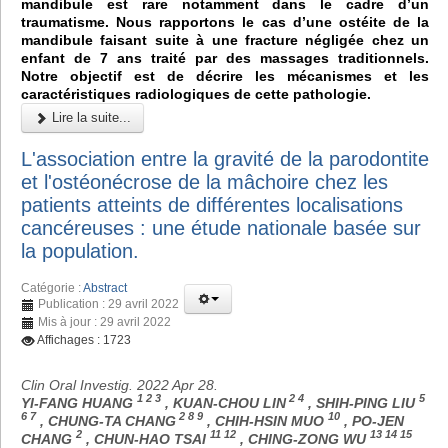
mandibule est rare notamment dans le cadre d’un
traumatisme. Nous rapportons le cas d’une ostéite de la
mandibule faisant suite à une fracture négligée chez un
enfant de 7 ans traité par des massages traditionnels.
Notre objectif est de décrire les mécanismes et les
caractéristiques radiologiques de cette pathologie.
Lire la suite...
L'association entre la gravité de la parodontite
et l'ostéonécrose de la mâchoire chez les
patients atteints de différentes localisations
cancéreuses : une étude nationale basée sur
la population.
Catégorie :
Abstract
Publication : 29 avril 2022
Mis à jour : 29 avril 2022
Affichages : 1723
Clin Oral Investig. 2022 Apr 28.
1 2 3
2 4
5
YI-FANG HUANG
, KUAN-CHOU LIN
, SHIH-PING LIU
6 7
2 8 9
10
, CHUNG-TA CHANG
, CHIH-HSIN MUO
, PO-JEN
2
11 12
13 14 15
CHANG
, CHUN-HAO TSAI
, CHING-ZONG WU