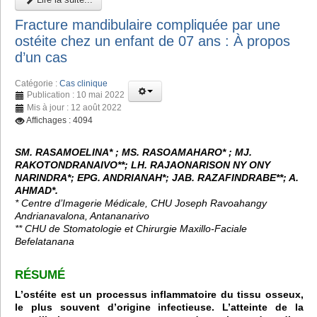
Fracture mandibulaire compliquée par une
ostéite chez un enfant de 07 ans : À propos
d’un cas
Catégorie :
Cas clinique
Publication : 10 mai 2022
Mis à jour : 12 août 2022
Affichages : 4094
SM. RASAMOELINA* ; MS. RASOAMAHARO* ; MJ.
RAKOTONDRANAIVO**; LH. RAJAONARISON NY ONY
NARINDRA*; EPG. ANDRIANAH*; JAB. RAZAFINDRABE**; A.
AHMAD*.
* Centre d’Imagerie Médicale, CHU Joseph Ravoahangy
Andrianavalona, Antananarivo
** CHU de Stomatologie et Chirurgie Maxillo-Faciale
Befelatanana
RÉSUMÉ
L’ostéite est un processus inflammatoire du tissu osseux,
le plus souvent d’origine infectieuse. L’atteinte de la