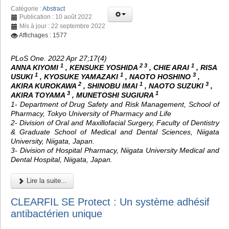
Catégorie :
Abstract
Publication : 10 août 2022
Mis à jour : 22 septembre 2022
Affichages : 1577
PLoS One. 2022 Apr 27;17(4)
1
2 3
1
ANNA KIYOMI
, KENSUKE YOSHIDA
, CHIE ARAI
, RISA
1
1
3
USUKI
, KYOSUKE YAMAZAKI
, NAOTO HOSHINO
,
2
1
3
AKIRA KUROKAWA
, SHINOBU IMAI
, NAOTO SUZUKI
,
3
1
AKIRA TOYAMA
, MUNETOSHI SUGIURA
1- Department of Drug Safety and Risk Management, School of
Pharmacy, Tokyo University of Pharmacy and Life
2- Division of Oral and Maxillofacial Surgery, Faculty of Dentistry
& Graduate School of Medical and Dental Sciences, Niigata
University, Niigata, Japan.
3- Division of Hospital Pharmacy, Niigata University Medical and
Dental Hospital, Niigata, Japan.
Lire la suite...
CLEARFIL SE Protect : Un système adhésif
antibactérien unique