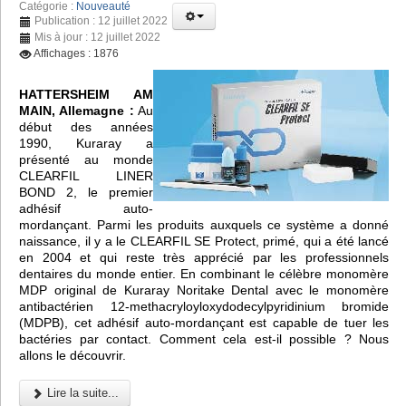
Catégorie :
Nouveauté
Publication : 12 juillet 2022
Mis à jour : 12 juillet 2022
Affichages : 1876
HATTERSHEIM AM
MAIN, Allemagne :
Au
début des années
1990, Kuraray a
présenté au monde
CLEARFIL LINER
BOND 2, le premier
adhésif auto-
mordançant. Parmi les produits auxquels ce système a donné
naissance, il y a le CLEARFIL SE Protect, primé, qui a été lancé
en 2004 et qui reste très apprécié par les professionnels
dentaires du monde entier. En combinant le célèbre monomère
MDP original de Kuraray Noritake Dental avec le monomère
antibactérien 12-methacryloyloxydodecylpyridinium bromide
(MDPB), cet adhésif auto-mordançant est capable de tuer les
bactéries par contact. Comment cela est-il possible ? Nous
allons le découvrir.
Lire la suite...