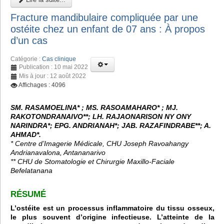
Fracture mandibulaire compliquée par une
ostéite chez un enfant de 07 ans : À propos
d’un cas
Catégorie :
Cas clinique
Publication : 10 mai 2022
Mis à jour : 12 août 2022
Affichages : 4096
SM. RASAMOELINA* ; MS. RASOAMAHARO* ; MJ.
RAKOTONDRANAIVO**; LH. RAJAONARISON NY ONY
NARINDRA*; EPG. ANDRIANAH*; JAB. RAZAFINDRABE**; A.
AHMAD*.
* Centre d’Imagerie Médicale, CHU Joseph Ravoahangy
Andrianavalona, Antananarivo
** CHU de Stomatologie et Chirurgie Maxillo-Faciale
Befelatanana
RÉSUMÉ
L’ostéite est un processus inflammatoire du tissu osseux,
le plus souvent d’origine infectieuse. L’atteinte de la