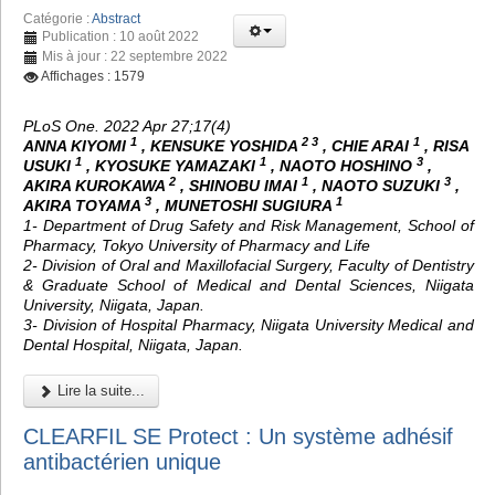
Catégorie :
Abstract
Publication : 10 août 2022
Mis à jour : 22 septembre 2022
Affichages : 1579
PLoS One. 2022 Apr 27;17(4)
1
2 3
1
ANNA KIYOMI
, KENSUKE YOSHIDA
, CHIE ARAI
, RISA
1
1
3
USUKI
, KYOSUKE YAMAZAKI
, NAOTO HOSHINO
,
2
1
3
AKIRA KUROKAWA
, SHINOBU IMAI
, NAOTO SUZUKI
,
3
1
AKIRA TOYAMA
, MUNETOSHI SUGIURA
1- Department of Drug Safety and Risk Management, School of
Pharmacy, Tokyo University of Pharmacy and Life
2- Division of Oral and Maxillofacial Surgery, Faculty of Dentistry
& Graduate School of Medical and Dental Sciences, Niigata
University, Niigata, Japan.
3- Division of Hospital Pharmacy, Niigata University Medical and
Dental Hospital, Niigata, Japan.
Lire la suite...
CLEARFIL SE Protect : Un système adhésif
antibactérien unique