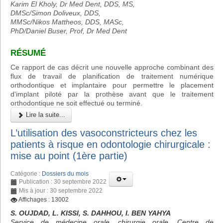
Karim El Kholy, Dr Med Dent, DDS, MS,
DMSc/Simon Doliveux, DDS,
MMSc/Nikos Mattheos, DDS, MASc,
PhD/Daniel Buser, Prof, Dr Med Dent
RÉSUMÉ
Ce rapport de cas décrit une nouvelle approche combinant des
flux de travail de planification de traitement numérique
orthodontique et implantaire pour permettre le placement
d'implant piloté par la prothèse avant que le traitement
orthodontique ne soit effectué ou terminé.
Lire la suite...
L’utilisation des vasoconstricteurs chez les
patients à risque en odontologie chirurgicale :
mise au point (1ère partie)
Catégorie :
Dossiers du mois
Publication : 30 septembre 2022
Mis à jour : 30 septembre 2022
Affichages : 13002
S. OUJDAD, L. KISSI, S. DAHHOU, I. BEN YAHYA
Service de médecine orale, chirurgie orale, Centre de