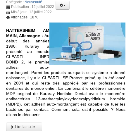
Catégorie :
Nouveauté
Publication : 12 juillet 2022
Mis à jour : 12 juillet 2022
Affichages : 1876
HATTERSHEIM AM
MAIN, Allemagne :
Au
début des années
1990, Kuraray a
présenté au monde
CLEARFIL LINER
BOND 2, le premier
adhésif auto-
mordançant. Parmi les produits auxquels ce système a donné
naissance, il y a le CLEARFIL SE Protect, primé, qui a été lancé
en 2004 et qui reste très apprécié par les professionnels
dentaires du monde entier. En combinant le célèbre monomère
MDP original de Kuraray Noritake Dental avec le monomère
antibactérien 12-methacryloyloxydodecylpyridinium bromide
(MDPB), cet adhésif auto-mordançant est capable de tuer les
bactéries par contact. Comment cela est-il possible ? Nous
allons le découvrir.
Lire la suite...