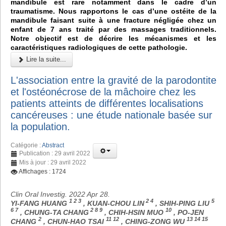
mandibule est rare notamment dans le cadre d’un
traumatisme. Nous rapportons le cas d’une ostéite de la
mandibule faisant suite à une fracture négligée chez un
enfant de 7 ans traité par des massages traditionnels.
Notre objectif est de décrire les mécanismes et les
caractéristiques radiologiques de cette pathologie.
Lire la suite...
L'association entre la gravité de la parodontite
et l'ostéonécrose de la mâchoire chez les
patients atteints de différentes localisations
cancéreuses : une étude nationale basée sur
la population.
Catégorie :
Abstract
Publication : 29 avril 2022
Mis à jour : 29 avril 2022
Affichages : 1724
Clin Oral Investig. 2022 Apr 28.
1 2 3
2 4
5
YI-FANG HUANG
, KUAN-CHOU LIN
, SHIH-PING LIU
6 7
2 8 9
10
, CHUNG-TA CHANG
, CHIH-HSIN MUO
, PO-JEN
2
11 12
13 14 15
CHANG
, CHUN-HAO TSAI
, CHING-ZONG WU